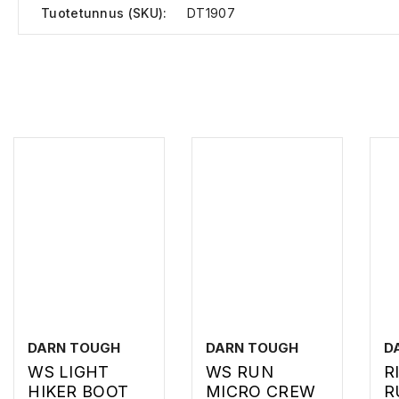
Tuotetunnus (SKU):
DT1907
DARN TOUGH
DARN TOUGH
D
WS LIGHT
WS RUN
R
HIKER BOOT
MICRO CREW
R