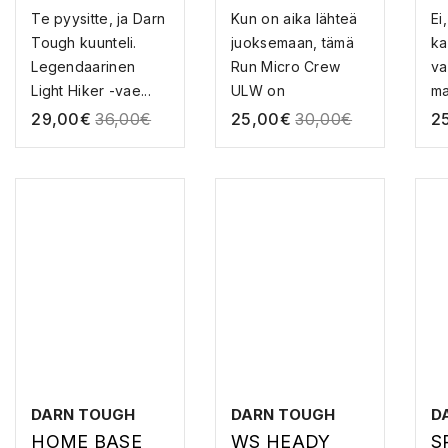
LW W.
ULW, VAPOR
M
Te pyysitte, ja Darn
Kun on aika lähteä
Ei
CUSHION,
U
Tough kuunteli.
juoksemaan, tämä
ka
TEAL
M
Legendaarinen
Run Micro Crew
va
Light Hiker -vae...
ULW on
ma
ehdottoma...
29,00
€
36,00
€
25,00
€
30,00
€
2
DARN TOUGH
DARN TOUGH
D
HOME BASE
WS HEADY
S