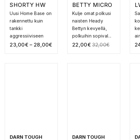
SHORTY HW
BETTY MICRO
L
W. FULL
CREW LW W.
C
Uusi Home Base on
Kulje omat polkusi
S
CUSHION –
CUSHION –
M
rakennettu kuin
naisten Heady
ko
MERINOVILLA
MERINOVILLA
S
tankki
Bettyn kevyellä,
ke
SUKAT
SUKAT
aggressiiviseen
polkuihin sopival...
ai
loikoiluun...
su
23,00
€
–
28,00
€
22,00
€
32,00
€
2
DARN TOUGH
DARN TOUGH
D