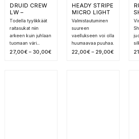
DRUID CREW
HEADY STRIPE
R
LW –
MICRO LIGHT
S
MERINOVILLA
CUSHION –
U
Todella tyylikkäät
Valmistautuminen
Vi
SUKKA
MERINOVILLA
M
raitasukat niin
suureen
Sh
SUKAT
S
arkeen kuin juhlaan
vaellukseen voi olla
ju
J
tuomaan väri...
huumaavaa puuhaa.
si
T
Eri...
hi
27,00
€
–
30,00
€
22,00
€
–
29,00
€
2