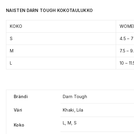
NAISTEN DARN TOUGH KOKOTAULUKKO
KOKO
WOME
S
4.5 – 7
M
7.5 – 9
L
10 – 11.
Brändi
Darn Tough
Väri
Khaki, Lila
L, M, S
Koko