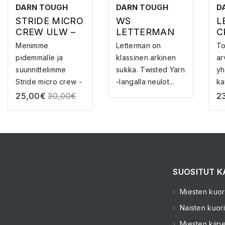
DARN TOUGH
DARN TOUGH
D
STRIDE MICRO
WS
L
CREW ULW –
LETTERMAN
C
MERINOVILLAI
CREW LW –
M
Menimme
Letterman on
T
SET
MERINOVILLA
S
pidemmälle ja
klassinen arkinen
ar
JUOKSUSUKA
SUKAT
suunnittelimme
sukka. Twisted Yarn
yh
T
Stride micro crew -
-langalla neulot...
ka
juoksusukka...
mu
25,00
€
30,00
€
2
SUOSITUT K
Miesten kuori
Naisten kuori
Miesten kiipe