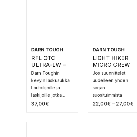
DARN TOUGH
DARN TOUGH
RFL OTC
LIGHT HIKER
ULTRA-LW –
MICRO CREW
LASKUSUKAT
LW W
Darn Toughin
Jos suunnittelet
CUSHION –
kevyin laskusukka.
uudelleen yhden
MERINOVILLA
Lautailijoille ja
sarjan
SUKKA
laskijoille jotka...
suosituimmista
sukista, sin...
37,00
€
22,00
€
–
27,00
€