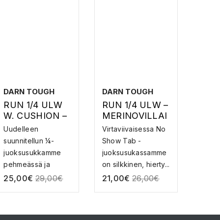
DARN TOUGH
DARN TOUGH
RUN 1/4 ULW
RUN 1/4 ULW –
W. CUSHION –
MERINOVILLAI
MERINOVILLA
SET
Uudelleen
Virtaviivaisessa No
SUKAT
JUOKSUSUKA
suunnitellun ¼-
Show Tab -
T
juoksusukkamme
juoksusukassamme
pehmeässä ja
on silkkinen, hierty...
ultrakevyessä ...
25,00
€
29,00
€
21,00
€
26,00
€