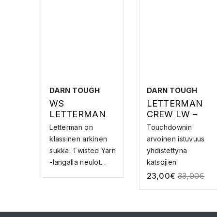
DARN TOUGH
DARN TOUGH
WS
LETTERMAN
LETTERMAN
CREW LW –
CREW LW –
MERINOVILLA
Letterman on
Touchdownin
MERINOVILLA
SUKAT
klassinen arkinen
arvoinen istuvuus
SUKAT
sukka. Twisted Yarn
yhdistettynä
-langalla neulot...
katsojien
mukavuuteen - ...
23,00
€
33,00
€