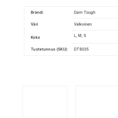
Brändi
Darn Tough
Väri
Valkoinen
L, M, S
Koko
Tuotetunnus (SKU):
DT8035