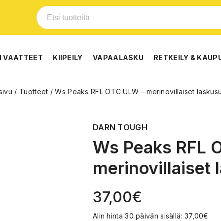
N VAATTEET
KIIPEILY
VAPAALASKU
RETKEILY & KAUP
sivu
/
Tuotteet
/
Ws Peaks RFL OTC ULW – merinovillaiset laskus
DARN TOUGH
Ws Peaks RFL 
merinovillaiset
37,00
€
Alin hinta 30 päivän sisällä:
37,00
€