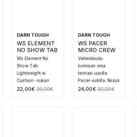
DARN TOUGH
DARN TOUGH
WS ELEMENT
WS PACER
NO SHOW TAB
MICRO CREW
LIGHTWEIGHT
ULW W.
Ws Element No
Valmistaudu
W. CUSHION –
CUSHION –
Show Tab
luomaan oma
MERINOVILLAI
MERINOVILLAI
Lightweight w.
tarinasi uusilla
SET
SET
Cushion -sukan
Pacer-sukilla. Niissä
JUOKSUSUKA
JUOKSUSUKA
pehmuste saa k...
on r...
22,00
€
26,00
€
24,00
€
30,00
€
T
T