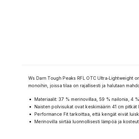
Ws Darn Tough Peaks RFL OTC Ultra‑Lightweight on suo
monoihin, joissa tilaa on rajallisesti ja halutaan ma
Materiaalit: 37 % merinovillaa, 59 % nailonia, 4 
Naisten polvisukat ovat keskimäärin 41 cm pitkät 
Performance Fit tarkoittaa, että kengät eivät luiskah
Merinovilla siirtää luonnollisesti lämpöä ja kosteut