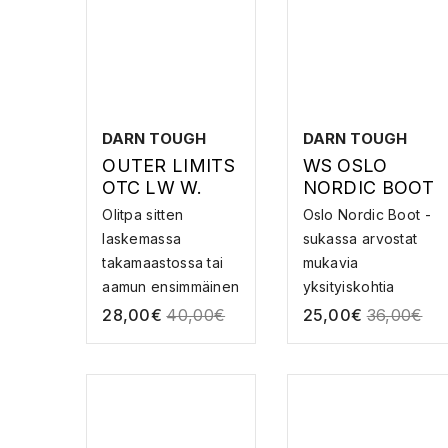
DARN TOUGH
DARN TOUGH
OUTER LIMITS
WS OSLO
OTC LW W.
NORDIC BOOT
CUSHION W/
LW W.
Olitpa sitten
Oslo Nordic Boot -
PADDED SHIN
CUSHION –
laskemassa
sukassa arvostat
–
MERINOVILLAI
takamaastossa tai
mukavia
MERINOVILLAI
NEN
aamun ensimmäinen
yksityiskohtia
NEN
LASKETTELUS
rintee...
samalla k...
28,00
€
40,00
€
25,00
€
36,00
€
LASKETTELUS
UKKA
UKKA