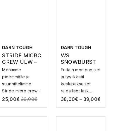
DARN TOUGH
DARN TOUGH
STRIDE MICRO
WS
CREW ULW –
SNOWBURST
MERINOVILLAI
OTC MW W.
Menimme
Erittäin monipuoliset
SET
CUSHION –
pidemmälle ja
ja tyylikkäät
JUOKSUSUKA
MERINOVILLAI
suunnittelimme
keskipaksuiset
T
NEN
Stride micro crew -
raidalliset lask...
LASKETTELUS
juoksusukka...
25,00
€
30,00
€
38,00
€
–
39,00
€
UKKA