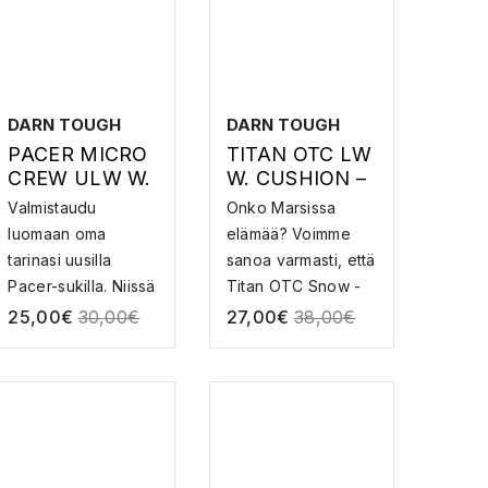
DARN TOUGH
DARN TOUGH
PACER MICRO
TITAN OTC LW
CREW ULW W.
W. CUSHION –
CUSHION –
MERINOVILLAI
Valmistaudu
Onko Marsissa
MERINOVILLAI
NEN
luomaan oma
elämää? Voimme
SET
LASKETTELUS
tarinasi uusilla
sanoa varmasti, että
JUOKSUSUKA
UKKA
Pacer-sukilla. Niissä
Titan OTC Snow -
T
on r...
s...
25,00
€
30,00
€
27,00
€
38,00
€