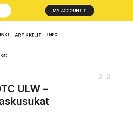
MY ACCOUNT
UNKI
INFO
ARTIKKELIT
ukat
OTC ULW –
 laskusukat