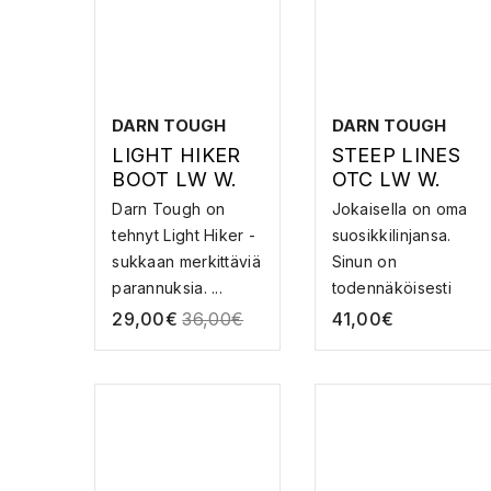
DARN TOUGH
DARN TOUGH
LIGHT HIKER
STEEP LINES
BOOT LW W.
OTC LW W.
CUSHION,
CUSHION –
Darn Tough on
Jokaisella on oma
SEAFOAM
MERINOVILLAI
tehnyt Light Hiker -
suosikkilinjansa.
SET
sukkaan merkittäviä
Sinun on
LASKUSUKAT
parannuksia. ...
todennäköisesti
syväll...
29,00
€
36,00
€
41,00
€