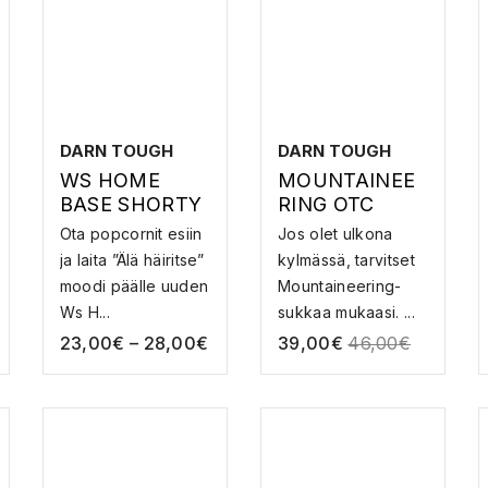
DARN TOUGH
DARN TOUGH
WS HOME
MOUNTAINEE
BASE SHORTY
RING OTC
HW W. FULL
EXTRA
Ota popcornit esiin
Jos olet ulkona
CUSHION –
CUSHION –
ja laita ”Älä häiritse”
kylmässä, tarvitset
MERINOVILLA
MERINOVILLAI
moodi päälle uuden
Mountaineering-
SUKAT
SET
Ws H...
sukkaa mukaasi. ...
VUORISTOSUK
23,00
€
–
28,00
€
39,00
€
46,00
€
AT