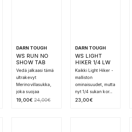
DARN TOUGH
DARN TOUGH
WS RUN NO
WS LIGHT
SHOW TAB
HIKER 1/4 LW
ULW –
W CUSHION –
Vedä jalkaasi tämä
Kaikki Light Hiker -
MERINOVILLAI
MERINOVILLA
ultrakevyt
malliston
NEN
VAELLUSSUKK
Merinovillasukka,
ominaisuudet, mutta
JUOKSUSUKK
A
joka suojaa
nyt 1/4 sukan kor...
A
hiertym...
19,00
€
24,00
€
23,00
€