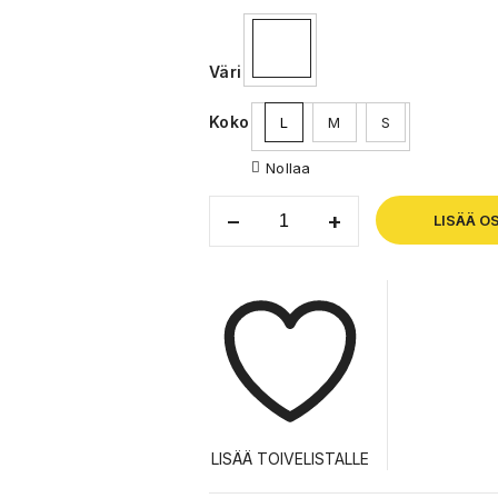
Väri
Koko
L
M
S
Nollaa
LISÄÄ O
LISÄÄ TOIVELISTALLE