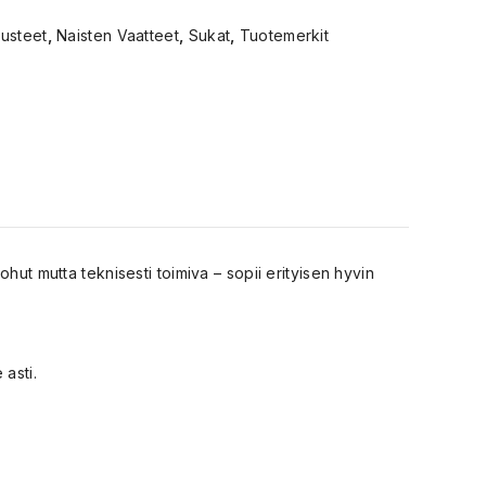
susteet
,
Naisten Vaatteet
,
Sukat
,
Tuotemerkit
hut mutta teknisesti toimiva – sopii erityisen hyvin
asti.