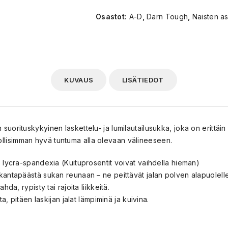
Osastot:
A-D
,
Darn Tough
,
Naisten a
KUVAUS
LISÄTIEDOT
rituskykyinen laskettelu- ja lumilautailusukka, joka on erittäin o
hdollisimman hyvä tuntuma alla olevaan välineeseen.
% lycra-spandexia (Kuituprosentit voivat vaihdella hieman)
kantapäästä sukan reunaan – ne peittävät jalan polven alapuolelle 
da, rypisty tai rajoita liikkeitä.
ta, pitäen laskijan jalat lämpiminä ja kuivina.