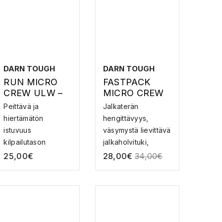
DARN TOUGH
DARN TOUGH
RUN MICRO
FASTPACK
CREW ULW –
MICRO CREW
MERINOVILLAI
LW WITH
Peittävä ja
Jalkaterän
SET
CUSHION –
hiertämätön
hengittävyys,
JUOKSUSUKA
MERINOVILLAI
istuvuus
väsymystä lievittävä
T
SET
kilpailutason
jalkaholvituki,
VAELLUSSUKA
kilometreihin ja hur...
piden...
25,00
€
28,00
€
34,00
€
T