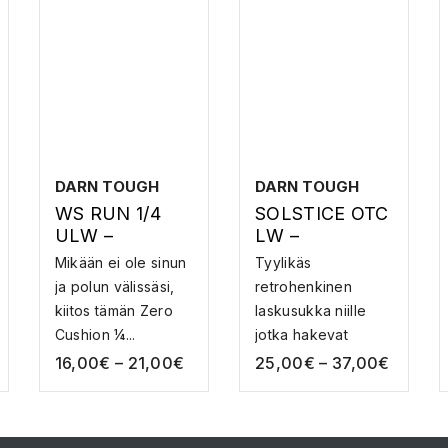
DARN TOUGH
DARN TOUGH
WS RUN 1/4
SOLSTICE OTC
ULW –
LW –
MERINOVILLAI
MERINOVILLAI
Mikään ei ole sinun
Tyylikäs
SET
NEN
ja polun välissäsi,
retrohenkinen
JUOKSUSUKA
LASKETTELUS
kiitos tämän Zero
laskusukka niille
T
UKKA
Cushion ¼...
jotka hakevat
tarkkuuttaa ...
16,00
€
–
21,00
€
25,00
€
–
37,00
€