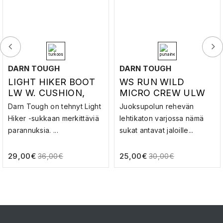
DARN TOUGH
DARN TOUGH
LIGHT HIKER BOOT
WS RUN WILD
LW W. CUSHION,
MICRO CREW ULW
SEAFOAM
W. CUSHION, PALM
Darn Tough on tehnyt Light
Juoksupolun rehevän
Hiker -sukkaan merkittäviä
lehtikaton varjossa nämä
parannuksia. ...
sukat antavat jaloille...
29,00
€
25,00
€
36,00
€
30,00
€