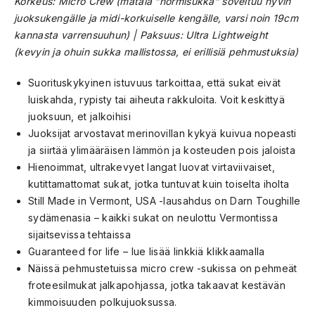
Korkeus: Micro Crew (matala ”normisukka” soveltuu hyvin
juoksukengälle ja midi-korkuiselle kengälle, varsi noin 19cm
kannasta varrensuuhun) | Paksuus: Ultra Lightweight
(kevyin ja ohuin sukka mallistossa, ei erillisiä pehmustuksia)
Suorituskykyinen istuvuus tarkoittaa, että sukat eivät
luiskahda, rypisty tai aiheuta rakkuloita. Voit keskittyä
juoksuun, et jalkoihisi
Juoksijat arvostavat merinovillan kykyä kuivua nopeasti
ja siirtää ylimääräisen lämmön ja kosteuden pois jaloista
Hienoimmat, ultrakevyet langat luovat virtaviivaiset,
kutittamattomat sukat, jotka tuntuvat kuin toiselta iholta
Still Made in Vermont, USA -lausahdus on Darn Toughille
sydämenasia – kaikki sukat on neulottu Vermontissa
sijaitsevissa tehtaissa
Guaranteed for life – lue lisää linkkiä klikkaamalla
Näissä pehmustetuissa micro crew -sukissa on pehmeät
froteesilmukat jalkapohjassa, jotka takaavat kestävän
kimmoisuuden polkujuoksussa.