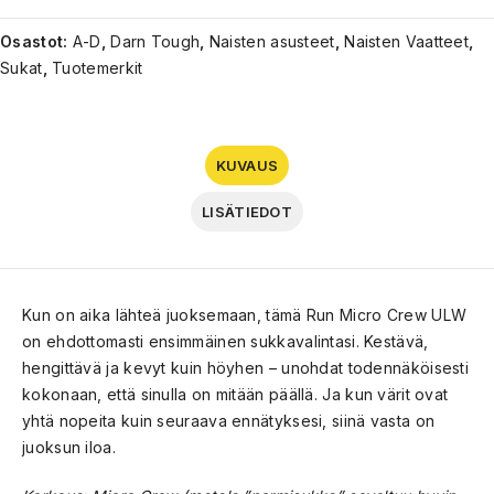
Osastot:
A-D
,
Darn Tough
,
Naisten asusteet
,
Naisten Vaatteet
,
Sukat
,
Tuotemerkit
KUVAUS
LISÄTIEDOT
Kun on aika lähteä juoksemaan, tämä Run Micro Crew ULW
on ehdottomasti ensimmäinen sukkavalintasi. Kestävä,
hengittävä ja kevyt kuin höyhen – unohdat todennäköisesti
kokonaan, että sinulla on mitään päällä. Ja kun värit ovat
yhtä nopeita kuin seuraava ennätyksesi, siinä vasta on
juoksun iloa.