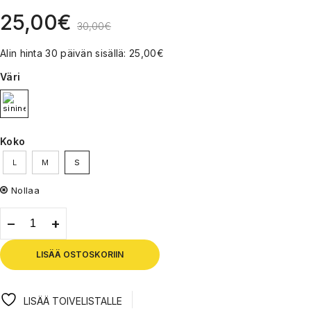
25,00
€
30,00
€
Alin hinta 30 päivän sisällä:
25,00
€
Väri
Koko
L
M
S
Nollaa
LISÄÄ OSTOSKORIIN
LISÄÄ TOIVELISTALLE