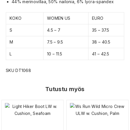
44% merinovillaa, 50% nailonia, 6% lycra-spandex
KOKO
WOMEN US
EURO
S
4.5 – 7
35 – 37.5
M
7.5 – 9.5
38 – 40.5
L
10 – 11.5
41 – 42.5
SKU DT1068
Tutustu myös