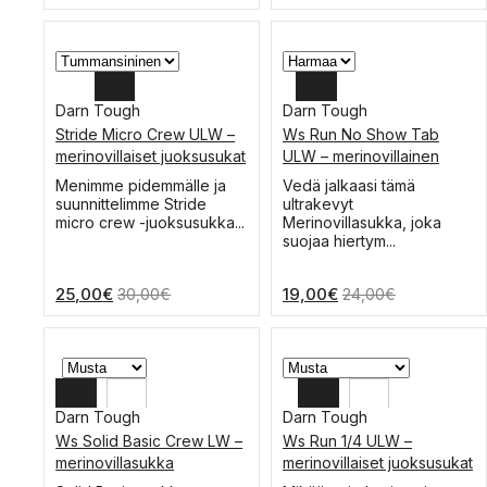
25,00€
22,00€
valinnat
valinnat
-
-
tuotteen
tuotteen
sivulla.
37,00€
sivulla.
27,00€
Darn Tough
Darn Tough
Stride Micro Crew ULW –
Ws Run No Show Tab
XL
L
merinovillaiset juoksusukat
ULW – merinovillainen
juoksusukka
L
M
Tällä
Menimme pidemmälle ja
Vedä jalkaasi tämä
tuotteella
suunnittelimme Stride
ultrakevyt
M
S
on
micro crew -juoksusukka...
Merinovillasukka, joka
useampi
suojaa hiertym...
muunnelma.
Voit
25,00
€
19,00
€
30,00
€
24,00
€
tehdä
valinnat
tuotteen
sivulla.
Darn Tough
Darn Tough
Ws Solid Basic Crew LW –
Ws Run 1/4 ULW –
L
L
merinovillasukka
merinovillaiset juoksusukat
M
M