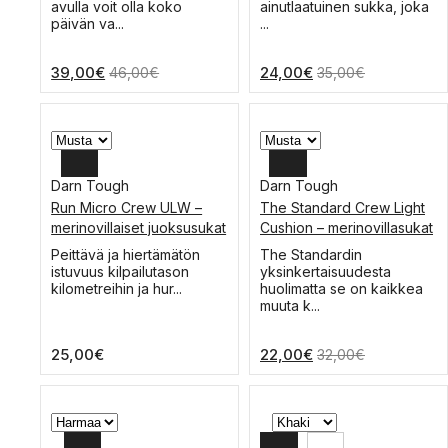
on
on
avulla voit olla koko
ainutlaatuinen sukka, joka
useampi
useampi
päivän va...
...
muunnelma.
muunnelma.
Voit
Voit
39,00
€
24,00
€
46,00
€
35,00
€
tehdä
tehdä
valinnat
valinnat
tuotteen
tuotteen
sivulla.
sivulla.
Darn Tough
Darn Tough
Run Micro Crew ULW –
The Standard Crew Light
XXL
XXL
merinovillaiset juoksusukat
Cushion – merinovillasukat
XL
XL
Tällä
Tällä
Peittävä ja hiertämätön
The Standardin
tuotteella
tuotteella
istuvuus kilpailutason
yksinkertaisuudesta
L
L
on
on
kilometreihin ja hur...
huolimatta se on kaikkea
useampi
useampi
muuta k...
M
M
muunnelma.
muunnelma.
Voit
Voit
S
S
25,00
€
22,00
€
32,00
€
tehdä
tehdä
valinnat
valinnat
tuotteen
tuotteen
sivulla.
sivulla.