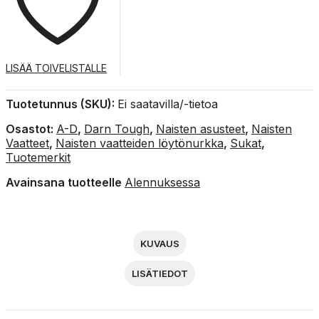
merinovillasukat
määrä
LISÄÄ TOIVELISTALLE
Tuotetunnus (SKU):
Ei saatavilla/-tietoa
Osastot:
A-D
,
Darn Tough
,
Naisten asusteet
,
Naisten
Vaatteet
,
Naisten vaatteiden löytönurkka
,
Sukat
,
Tuotemerkit
Avainsana tuotteelle
Alennuksessa
KUVAUS
LISÄTIEDOT