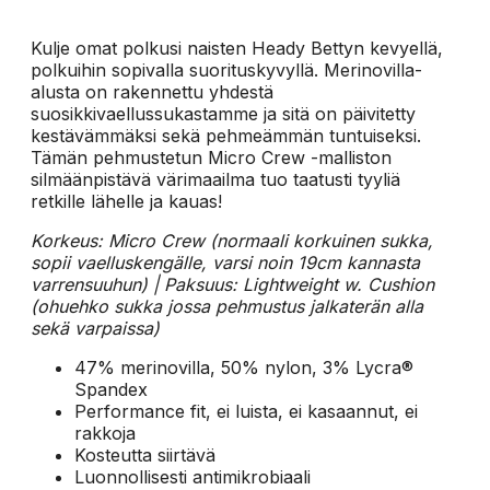
Kulje omat polkusi naisten Heady Bettyn kevyellä,
polkuihin sopivalla suorituskyvyllä. Merinovilla-
alusta on rakennettu yhdestä
suosikkivaellussukastamme ja sitä on päivitetty
kestävämmäksi sekä pehmeämmän tuntuiseksi.
Tämän pehmustetun Micro Crew -malliston
silmäänpistävä värimaailma tuo taatusti tyyliä
retkille lähelle ja kauas!
Korkeus: Micro Crew (normaali korkuinen sukka,
sopii vaelluskengälle, varsi noin 19cm kannasta
varrensuuhun) | Paksuus: Lightweight w. Cushion
(ohuehko sukka jossa pehmustus jalkaterän alla
sekä varpaissa)
47% merinovilla, 50% nylon, 3% Lycra®
Spandex
Performance fit, ei luista, ei kasaannut, ei
rakkoja
Kosteutta siirtävä
Luonnollisesti antimikrobiaali