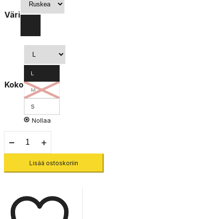
Väri
L
Koko
M
S
Nollaa
Ws
Heady
Betty
Lisää ostoskoriin
Micro
Crew
LW
w.
Cushion
-