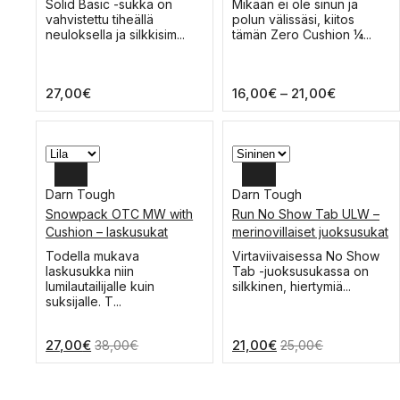
Tällä
Tällä
Solid Basic -sukka on
Mikään ei ole sinun ja
tuotteella
tuotteella
vahvistettu tiheällä
polun välissäsi, kiitos
S
S
on
on
neuloksella ja silkkisim...
tämän Zero Cushion ¼...
useampi
useampi
muunnelma.
muunnelma.
Voit
Voit
Hintaluok
27,00
€
16,00
€
–
21,00
€
tehdä
tehdä
16,00€
valinnat
valinnat
-
tuotteen
tuotteen
sivulla.
sivulla.
21,00€
Darn Tough
Darn Tough
Snowpack OTC MW with
Run No Show Tab ULW –
XL
XL
Cushion – laskusukat
merinovillaiset juoksusukat
L
L
Tällä
Tällä
Todella mukava
Virtaviivaisessa No Show
tuotteella
tuotteella
laskusukka niin
Tab -juoksusukassa on
M
M
on
on
lumilautailijalle kuin
silkkinen, hiertymiä...
useampi
useampi
suksijalle. T...
muunnelma.
muunnelma.
Voit
Voit
27,00
€
21,00
€
38,00
€
25,00
€
tehdä
tehdä
valinnat
valinnat
tuotteen
tuotteen
sivulla.
sivulla.