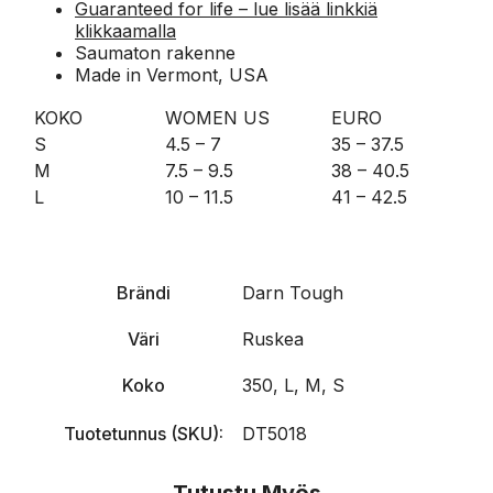
Guaranteed for life – lue lisää linkkiä
klikkaamalla
Saumaton rakenne
Made in Vermont, USA
KOKO
WOMEN US
EURO
S
4.5 – 7
35 – 37.5
M
7.5 – 9.5
38 – 40.5
L
10 – 11.5
41 – 42.5
Brändi
Darn Tough
Väri
Ruskea
Koko
350, L, M, S
Tuotetunnus (SKU):
DT5018
Tutustu Myös