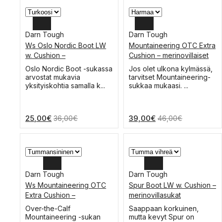
sivulla.
sivulla.
Darn Tough
Darn Tough
Ws Oslo Nordic Boot LW
Mountaineering OTC Extra
L
XL
w. Cushion –
Cushion – merinovillaiset
merinovillainen
vuoristosukat
M
L
Tällä
Tällä
Oslo Nordic Boot -sukassa
Jos olet ulkona kylmässä,
laskettelusukka
tuotteella
tuotteella
arvostat mukavia
tarvitset Mountaineering-
S
M
on
on
yksityiskohtia samalla k...
sukkaa mukaasi. ...
useampi
useampi
S
muunnelma.
muunnelma.
Voit
Voit
25,00
€
39,00
€
36,00
€
46,00
€
tehdä
tehdä
valinnat
valinnat
tuotteen
tuotteen
sivulla.
sivulla.
Darn Tough
Darn Tough
Ws Mountaineering OTC
Spur Boot LW w. Cushion –
L
XL
Extra Cushion –
merinovillasukat
vuoristokengän sukat
M
L
Tällä
Tällä
Over-the-Calf
Saappaan korkuinen,
tuotteella
tuotteella
Mountaineering -sukan
mutta kevyt Spur on
S
M