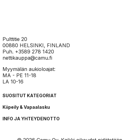
Pulttitie 20
00880 HELSINKI, FINLAND
Puh. +3589 278 1420
nettikauppa@camu.fi
Myymälän aukioloajat:
MA - PE 11-18
LA 10-16
SUOSITUT KATEGORIAT
Kiipeily & Vapaalasku
INFO JA YHTEYDENOTTO
© 2026 Camu Oy. Kaikki oikeudet pidätetään.