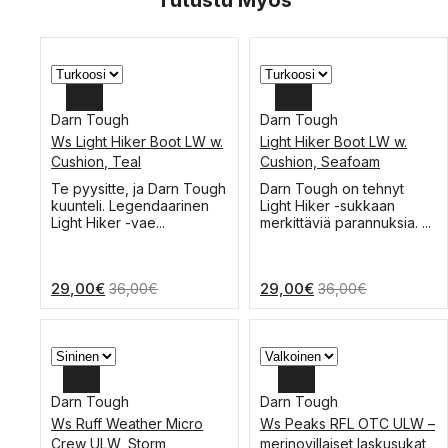
Darn Tough
Darn Tough
Ws Light Hiker Boot LW w.
Light Hiker Boot LW w.
L
XL
Cushion, Teal
Cushion, Seafoam
M
L
Te pyysitte, ja Darn Tough
Darn Tough on tehnyt
kuunteli. Legendaarinen
Light Hiker -sukkaan
S
M
Light Hiker -vae...
merkittäviä parannuksia. ...
29,00
€
29,00
€
36,00
€
36,00
€
Darn Tough
Darn Tough
Ws Ruff Weather Micro
Ws Peaks RFL OTC ULW –
M
L
Crew ULW, Storm
merinovillaiset laskusukat