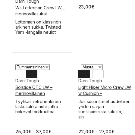
Darn Tough
Voit
23,00
€
tehdä
Ws Letterman Crew LW –
L
valinnat
merinovillasukat
tuotteen
M
Tällä
Letterman on klassinen
sivulla.
tuotteella
arkinen sukka. Twisted
S
on
Yarn -langalla neulot...
useampi
muunnelma.
Voit
tehdä
valinnat
tuotteen
sivulla.
Darn Tough
Darn Tough
Solstice OTC LW –
Light Hiker Micro Crew LW
XL
XL
merinovillainen
w Cushion –
laskettelusukka
merinovillasukka
L
L
Tällä
Tällä
Tyylikäs retrohenkinen
Jos suunnittelet uudelleen
tuotteella
tuotteella
laskusukka niille jotka
yhden sarjan
M
M
on
on
hakevat tarkkuuttaa ...
suosituimmista sukista,
useampi
useampi
sin...
S
muunnelma.
muunnelma.
Voit
Voit
Hintaluokka:
Hintaluok
25,00
€
–
37,00
€
22,00
€
–
27,00
€
tehdä
tehdä