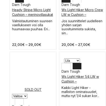
Darn Tough
Darn Tough
Heady Stripe Micro Light
Ws Light Hiker Micro Crew
XL
L
Cushion – merinovillasukat
LW w Cushion –
merinovillasukka
L
M
Tällä
Tällä
Valmistautuminen suureen
Jos suunnittelet uudelleen
tuotteella
tuotteella
vaellukseen voi olla
yhden sarjan
M
S
on
on
huumaavaa puuhaa. Eri...
suosituimmista sukista,
useampi
useampi
sin...
muunnelma.
muunnelma.
Voit
Voit
Hintaluokka:
Hintaluok
22,00
€
–
29,00
€
20,00
€
–
27,00
€
tehdä
tehdä
22,00€
20,00€
valinnat
valinnat
-
-
tuotteen
tuotteen
sivulla.
29,00€
sivulla.
27,00€
Darn Tough
Ws Light Hiker 1/4 LW w
L
Cushion –
merinovillavaellussukka
M
Tällä
Kaikki Light Hiker -
SOLD OUT
tuotteella
malliston ominaisuudet,
S
on
mutta nyt 1/4 sukan kor...
useampi
muunnelma.