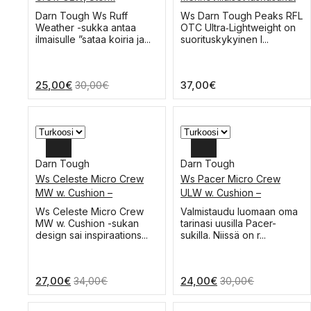
S
M
Tällä
Darn Tough Ws Ruff
Ws Darn Tough Peaks RFL
tuotteella
Weather -sukka antaa
OTC Ultra‑Lightweight on
S
on
ilmaisulle ”sataa koiria ja...
suorituskykyinen l...
useampi
muunnelma.
Voit
25,00
€
37,00
€
30,00
€
tehdä
valinnat
tuotteen
sivulla.
Darn Tough
Darn Tough
Ws Celeste Micro Crew
Ws Pacer Micro Crew
L
L
MW w. Cushion –
ULW w. Cushion –
merinovillaiset
merinovillaiset juoksusukat
M
M
Tällä
Tällä
Ws Celeste Micro Crew
Valmistaudu luomaan oma
vaellussukat
tuotteella
tuotteella
MW w. Cushion -sukan
tarinasi uusilla Pacer-
S
S
on
on
design sai inspiraations...
sukilla. Niissä on r...
useampi
useampi
muunnelma.
muunnelma.
Voit
Voit
27,00
€
24,00
€
34,00
€
30,00
€
tehdä
tehdä
valinnat
valinnat
tuotteen
tuotteen