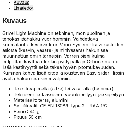
Kuvaus
Lisätiedot
Kuvaus
Grivel Light Machine on tekninen, monipuolinen ja
tehokas jäähakku vuorihommiin. Vaihdettava
kuumataottu kestävä terä. Vario System -lisävarusteiden
asiosta (kaavin, vasara- ja minivasara) hakun saa
muunnettua omiin tarpeisiin. Varren pieni kulma
helpottaa käyttöä etenkin pystyjäällä ja G-bone muoto
lisää kestävyyttä sekä takaa hyvän pitomukavuuden.
Kuminen kahva lisää pitoa ja joustavan Easy slider -liissin
avulla hakun saa kiinni valjaisiin.
Joko kaapimella (adze) tai vasaralla (hammer)
Tekniseen ja klassiseen vuorikiipeilyyn, jääkiipeilyyn
Materiaalit: teräs, alumiini
Sertifikaatit: CE EN 13089, type 2, UIAA 152
Paino 545 g
Pituus 50 cm