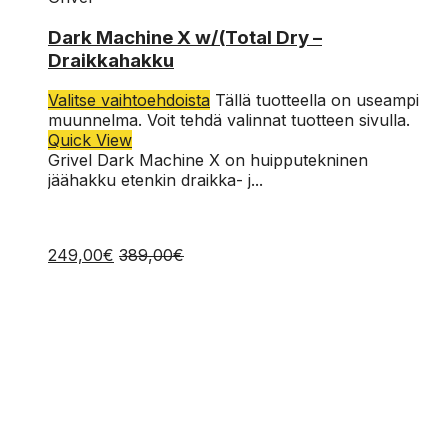
Dark Machine X w/(Total Dry –
Draikkahakku
Valitse vaihtoehdoista
Tällä tuotteella on useampi
muunnelma. Voit tehdä valinnat tuotteen sivulla.
Quick View
Grivel Dark Machine X on huipputekninen
jäähakku etenkin draikka- j...
249,00
€
389,00
€