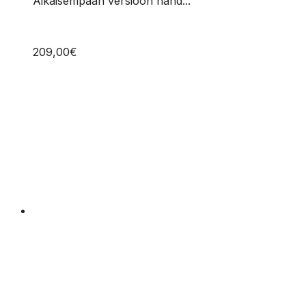
Aikaisempaan versioon nähd...
209,00
€