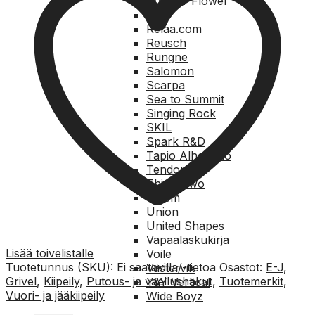
Powder Flower
RAB
Relaa.com
Reusch
Rungne
Salomon
Scarpa
Sea to Summit
Singing Rock
SKIL
Spark R&D
Tapio Alhonsuo
Tendon
Thirty Two
Totem
Union
United Shapes
Vapaalaskukirja
Lisää toivelistalle
Voile
Tuotetunnus (SKU):
Ei saatavilla/-tietoa
Osastot:
E-J
,
Västervik
Grivel
,
Kiipeily
,
Putous- ja vaellushakut
,
Tuotemerkit
,
Y&Y Vertical
Vuori- ja jääkiipeily
Wide Boyz