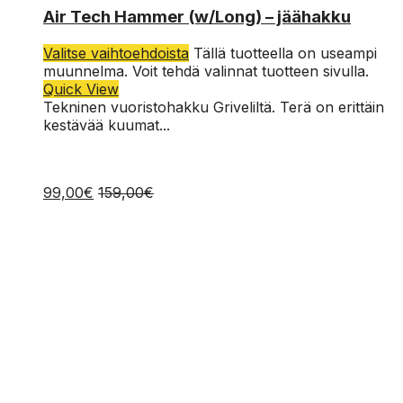
48
Air Tech Hammer (w/Long) – jäähakku
Valitse vaihtoehdoista
Tällä tuotteella on useampi
muunnelma. Voit tehdä valinnat tuotteen sivulla.
Quick View
Tekninen vuoristohakku Griveliltä. Terä on erittäin
kestävää kuumat...
99,00
€
159,00
€