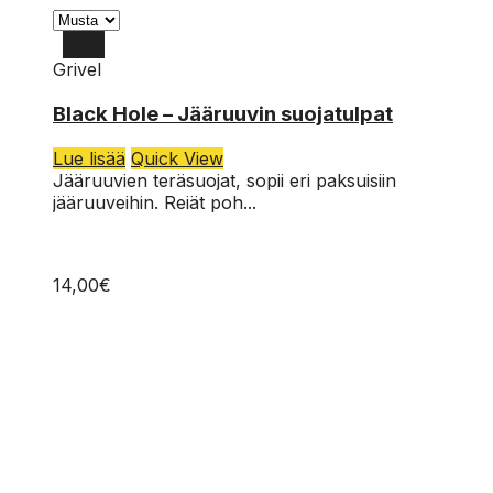
Grivel
Black Hole – Jääruuvin suojatulpat
Lue lisää
Quick View
Jääruuvien teräsuojat, sopii eri paksuisiin
jääruuveihin. Reiät poh...
14,00
€