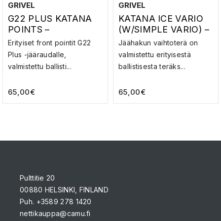
GRIVEL
GRIVEL
G22 PLUS KATANA
KATANA ICE VARIO
POINTS –
(W/SIMPLE VARIO) –
VAIHTOTERÄT
JÄÄHAKUN TERÄ
Erityiset front pointit G22
Jäähakun vaihtoterä on
Plus -jääraudalle,
valmistettu erityisestä
valmistettu ballisti...
ballistisesta teräks...
65,00
€
65,00
€
Pulttitie 20
00880 HELSINKI, FINLAND
Puh. +3589 278 1420
nettikauppa@camu.fi