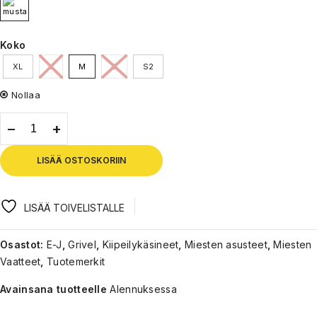
Koko
XL
L
M
S
S2
Nollaa
LISÄÄ OSTOSKORIIN
LISÄÄ TOIVELISTALLE
Osastot:
E-J
,
Grivel
,
Kiipeilykäsineet
,
Miesten asusteet
,
Miesten
Vaatteet
,
Tuotemerkit
Avainsana tuotteelle
Alennuksessa