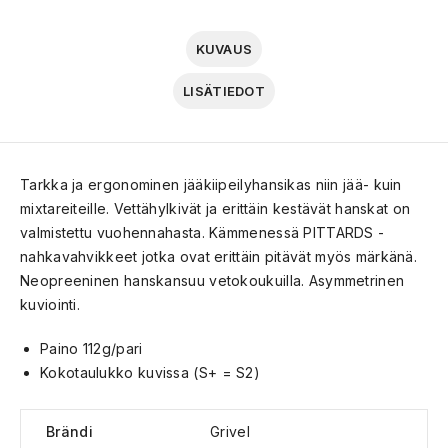
KUVAUS
LISÄTIEDOT
Tarkka ja ergonominen jääkiipeilyhansikas niin jää- kuin
mixtareiteille. Vettähylkivät ja erittäin kestävät hanskat on
valmistettu vuohennahasta. Kämmenessä PITTARDS -
nahkavahvikkeet jotka ovat erittäin pitävät myös märkänä.
Neopreeninen hanskansuu vetokoukuilla. Asymmetrinen
kuviointi.
Paino 112g/pari
Kokotaulukko kuvissa (S+ = S2)
Brändi
Grivel