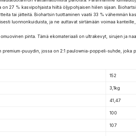
 on 27 % kasvipohjaista hiiltä öljypohjaisen hiilen sijaan. Biohar
tteita tai jätteitä. Biohartsin tuottaminen vaatii 33 % vähemmän 
ttisesti luonnonkuiduista, ja ne auttavat siirtämään voimaa kanteill
omuovinen pinta. Tämä ekomateriaali on ultrakevyt, sirujen ja naa
nen premium-puuydin, jossa on 2:1 paulownia-poppeli-suhde, joka p
152
3,1kg
41,47
100
107