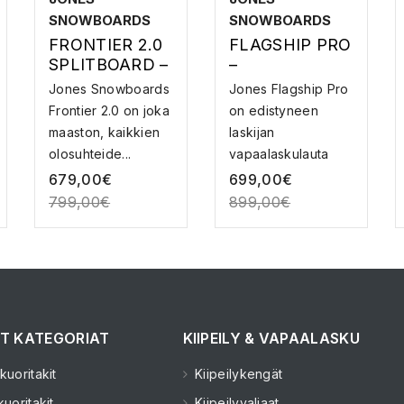
SNOWBOARDS
SNOWBOARDS
FRONTIER 2.0
FLAGSHIP PRO
SPLITBOARD –
–
SPLITBOARD
VAPAALASKUL
Jones Snowboards
Jones Flagship Pro
UMILAUTA
Frontier 2.0 on joka
on edistyneen
maaston, kaikkien
laskijan
olosuhteide...
vapaalaskulauta
joka on i...
679,00
€
699,00
€
799,00
€
899,00
€
T KATEGORIAT
KIIPEILY & VAPAALASKU
uoritakit
Kiipeilykengät
uoritakit
Kiipeilyvaljaat