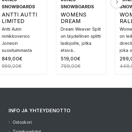
SNOWBOARDS
SNOWBOARDS
SNO
ANTTI AUTTI
WOMENS
WO
LIMITED
DREAM
RAL
SOLUTION –
WEAVER
LUM
Antti Autin
Dream Weaver Split
Women
SPLITBOARD
SPLITBOARD –
nimikkoversio
on täydellinen splitti
on lei
SPLIT BOARD
Jonesin
laskijoille, jotka
direct
suosituimmasta
etsivä...
joka o
splitistä. Tyylikä...
jokapa
849,00
€
519,00
€
299,
999,00
€
799,00
€
449,
INFO JA YHTEYDENOTTO
Ostoskori
Toimitusehdot