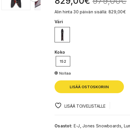
829,00
€
979,00
€
Alin hinta 30 päivän sisällä:
829,00
€
Väri
Koko
152
Nollaa
LISÄÄ OSTOSKORIIN
LISÄÄ TOIVELISTALLE
Osastot:
E-J
,
Jones Snowboards
,
Lum