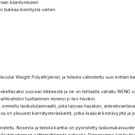
uvaan kääntymiseen
n tiukkaa kiinnitystä varten.
ular Weight Polyethylene) ja hiilestä valmistettu uusi erittäin ke
skettavaksi suoraan liikkeestä ja ne on tehtaalla vahattu WEND va
aihtoehdon tuottaminen minimoi p-tex-hävikin.
, ommeltu lasikuitulaminaatti, joka tarjoaa hauskan, anteeksiantav
ssa on ylisuuret kierrätysteräskantit, jotka lisäävät kestävyyttä ja
lmisteltu. Nosesta ja teilistä kanttia on pyöristetty laskumukavuude
milautatuotannon välttämättömistä pahoista. Parannamme lumilauto