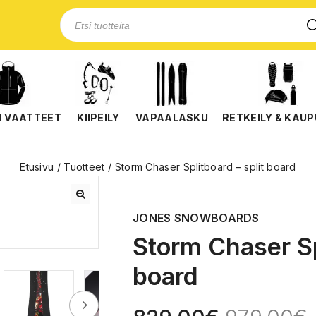
N VAATTEET
KIIPEILY
VAPAALASKU
RETKEILY & KAUP
Etusivu
/
Tuotteet
/
Storm Chaser Splitboard – split board
🔍
JONES SNOWBOARDS
Storm Chaser Sp
board