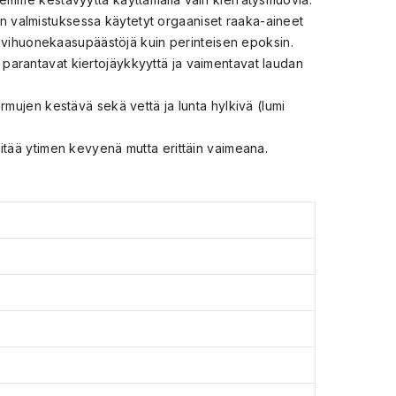
tsin valmistuksessa käytetyt orgaaniset raaka-aineet
kasvihuonekaasupäästöjä kuin perinteisen epoksin.
e, parantavat kiertojäykkyyttä ja vaimentavat laudan
rmujen kestävä sekä vettä ja lunta hylkivä (lumi
itää ytimen kevyenä mutta erittäin vaimeana.