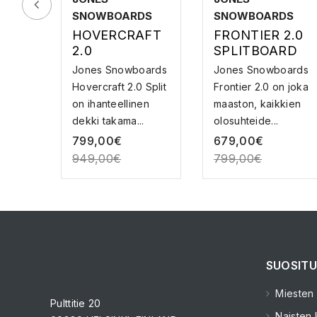
SNOWBOARDS
SNOWBOARDS
HOVERCRAFT
FRONTIER 2.0
2.0
SPLITBOARD
SPLITBOARD –
WIDE –
Jones Snowboards
Jones Snowboards
SPLITBOARD
SPLITBOARD
Hovercraft 2.0 Split
Frontier 2.0 on joka
on ihanteellinen
maaston, kaikkien
dekki takama...
olosuhteide...
799,00
€
679,00
€
949,00
€
799,00
€
SUOSITU
Miesten k
Pulttitie 20
Naisten k