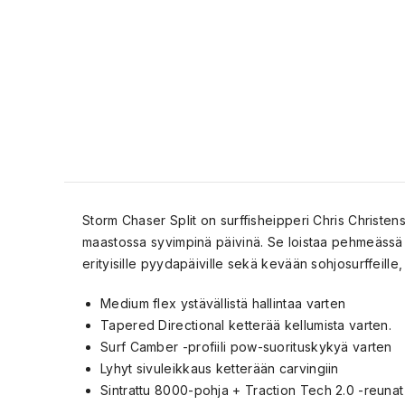
Storm Chaser Split on surffisheipperi Chris Christen
maastossa syvimpinä päivinä. Se loistaa pehmeässä lume
erityisille pyydapäiville sekä kevään sohjosurffeille
Medium flex ystävällistä hallintaa varten
Tapered Directional ketterää kellumista varten.
Surf Camber -profiili pow-suorituskykyä varten
Lyhyt sivuleikkaus ketterään carvingiin
Sintrattu 8000-pohja + Traction Tech 2.0 -reunat 