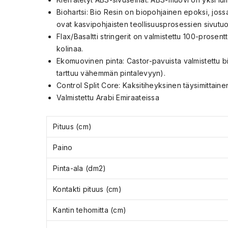
Biohartsi: Bio Resin on biopohjainen epoksi, jossa
ovat kasvipohjaisten teollisuusprosessien sivutuo
Flax/Basaltti stringerit on valmistettu 100-prosen
kolinaa.
Ekomuovinen pinta: Castor-pavuista valmistettu bi
tarttuu vähemmän pintalevyyn).
Control Split Core: Kaksitiheyksinen täysimittai
Valmistettu Arabi Emiraateissa
Pituus (cm)
Paino
Pinta-ala (dm2)
Kontakti pituus (cm)
Kantin tehomitta (cm)