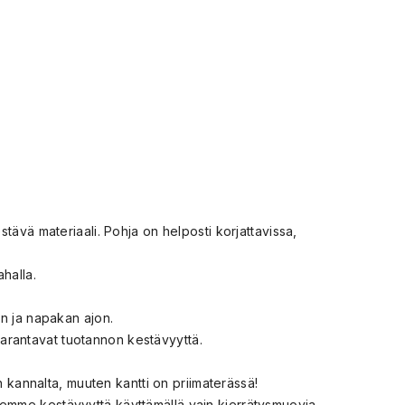
stävä materiaali. Pohja on helposti korjattavissa,
halla.
an ja napakan ajon.
 parantavat tuotannon kestävyyttä.
n kannalta, muuten kantti on priimaterässä!
jemme kestävyyttä käyttämällä vain kierrätysmuovia.