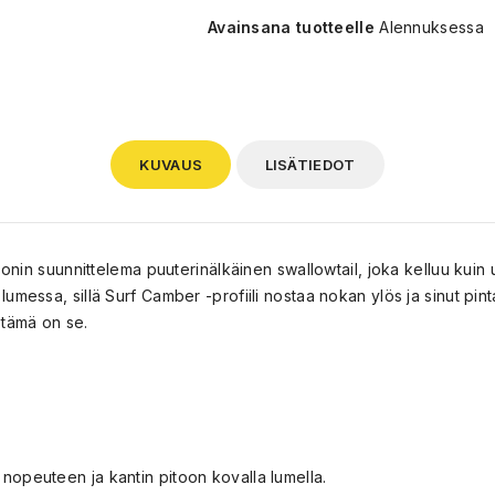
Avainsana tuotteelle
Alennuksessa
KUVAUS
LISÄTIEDOT
sonin suunnittelema puuterinälkäinen swallowtail, joka kelluu kui
ssa, sillä Surf Camber -profiili nostaa nokan ylös ja sinut pintaan.
, tämä on se.
nopeuteen ja kantin pitoon kovalla lumella.