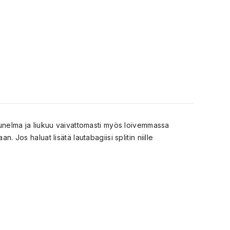
n unelma ja liukuu vaivattomasti myös loivemmassa
 Jos haluat lisätä lautabagiisi splitin niille