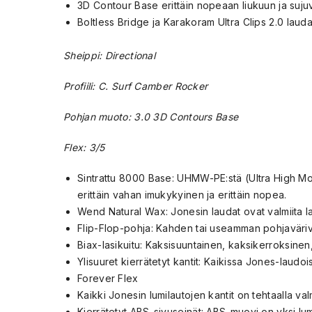
3D Contour Base erittäin nopeaan liukuun ja suj
Boltless Bridge ja Karakoram Ultra Clips 2.0 lauda
Sheippi: Directional
Profiili: C. Surf Camber Rocker
Pohjan muoto: 3.0 3D Contours Base
Flex: 3/5
Sintrattu 8000 Base: UHMW-PE:stä (Ultra High Molec
erittäin vahan imukykyinen ja erittäin nopea.
Wend Natural Wax: Jonesin laudat ovat valmiita la
Flip-Flop-pohja: Kahden tai useamman pohjaväriv
Biax-lasikuitu: Kaksisuuntainen, kaksikerroksinen
Ylisuuret kierrätetyt kantit: Kaikissa Jones-laudoi
Forever Flex
Kaikki Jonesin lumilautojen kantit on tehtaalla va
Kierrätetyt ABS-sivuseinät: ABS-muovi on yksi lu