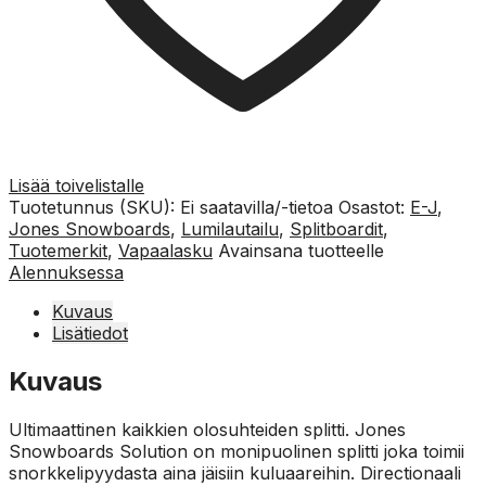
Lisää toivelistalle
Tuotetunnus (SKU):
Ei saatavilla/-tietoa
Osastot:
E-J
,
Jones Snowboards
,
Lumilautailu
,
Splitboardit
,
Tuotemerkit
,
Vapaalasku
Avainsana tuotteelle
Alennuksessa
Kuvaus
Lisätiedot
Kuvaus
Ultimaattinen kaikkien olosuhteiden splitti. Jones
Snowboards Solution on monipuolinen splitti joka toimii
snorkkelipyydasta aina jäisiin kuluaareihin. Directionaali