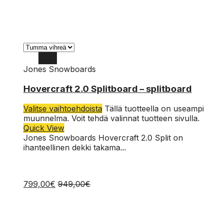
Jones Snowboards
148
Hovercraft 2.0 Splitboard – splitboard
152
Valitse vaihtoehdoista
Tällä tuotteella on useampi
156
muunnelma. Voit tehdä valinnat tuotteen sivulla.
Quick View
160
Jones Snowboards Hovercraft 2.0 Split on
ihanteellinen dekki takama...
799,00
€
949,00
€