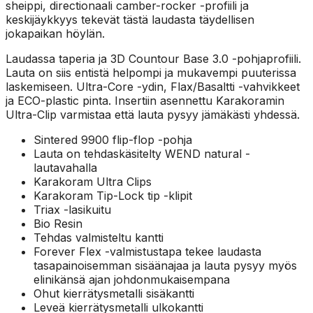
sheippi, directionaali camber-rocker -profiili ja
keskijäykkyys tekevät tästä laudasta täydellisen
jokapaikan höylän.
Laudassa taperia ja 3D Countour Base 3.0 -pohjaprofiili.
Lauta on siis entistä helpompi ja mukavempi puuterissa
laskemiseen. Ultra-Core -ydin, Flax/Basaltti -vahvikkeet
ja ECO-plastic pinta. Insertiin asennettu Karakoramin
Ultra-Clip varmistaa että lauta pysyy jämäkästi yhdessä.
Sintered 9900 flip-flop -pohja
Lauta on tehdaskäsitelty WEND natural -
lautavahalla
Karakoram Ultra Clips
Karakoram Tip-Lock tip -klipit
Triax -lasikuitu
Bio Resin
Tehdas valmisteltu kantti
Forever Flex -valmistustapa tekee laudasta
tasapainoisemman sisäänajaa ja lauta pysyy myös
elinikänsä ajan johdonmukaisempana
Ohut kierrätysmetalli sisäkantti
Leveä kierrätysmetalli ulkokantti