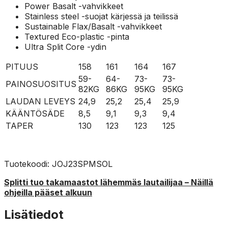
Power Basalt -vahvikkeet
Stainless steel -suojat kärjessä ja teilissä
Sustainable Flax/Basalt -vahvikkeet
Textured Eco-plastic -pinta
Ultra Split Core -ydin
PITUUS
158
161
164
167
59-
64-
73-
73-
PAINOSUOSITUS
82KG
86KG
95KG
95KG
LAUDAN LEVEYS
24,9
25,2
25,4
25,9
KÄÄNTÖSÄDE
8,5
9,1
9,3
9,4
TAPER
130
123
123
125
Tuotekoodi: JOJ23SPMSOL
Splitti tuo takamaastot lähemmäs lautailijaa – Näillä
ohjeilla pääset alkuun
Lisätiedot