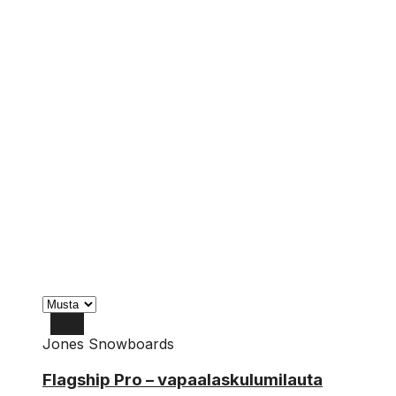
Jones Snowboards
161
Flagship Pro – vapaalaskulumilauta