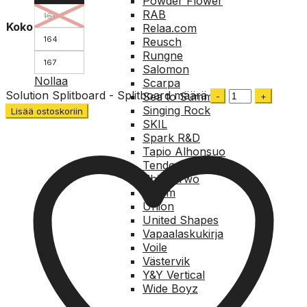
Powder Flower
RAB
161
Koko
Relaa.com
164
Reusch
Rungne
167
Salomon
Nollaa
Scarpa
Solution Splitboard - Splitboard määrä
Sea to Summit
Singing Rock
Lisää ostoskoriin
SKIL
Spark R&D
Tapio Alhonsuo
Tendon
Thirty Two
Totem
Union
United Shapes
Vapaalaskukirja
Voile
Västervik
Y&Y Vertical
Wide Boyz