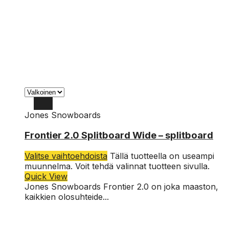
Jones Snowboards
158W
Frontier 2.0 Splitboard Wide – splitboard
161W
Valitse vaihtoehdoista
Tällä tuotteella on useampi
164W
muunnelma. Voit tehdä valinnat tuotteen sivulla.
Quick View
Jones Snowboards Frontier 2.0 on joka maaston,
kaikkien olosuhteide...