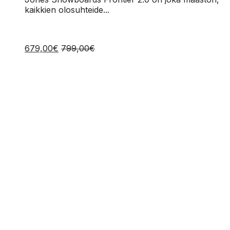
kaikkien olosuhteide...
679,00
€
799,00
€