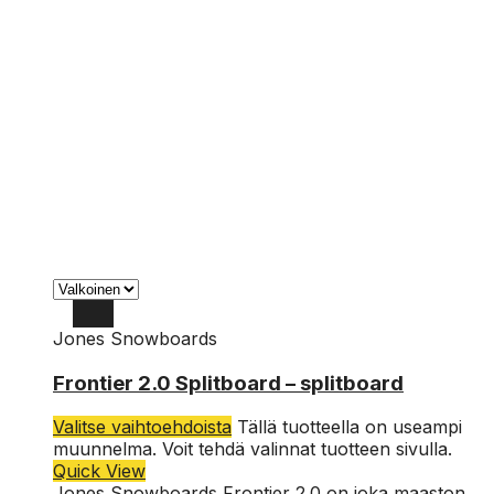
Jones Snowboards
156
Frontier 2.0 Splitboard – splitboard
159
Valitse vaihtoehdoista
Tällä tuotteella on useampi
162
muunnelma. Voit tehdä valinnat tuotteen sivulla.
Quick View
Jones Snowboards Frontier 2.0 on joka maaston,