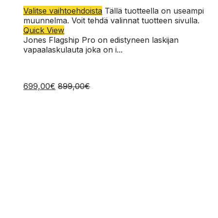
164
Valitse vaihtoehdoista
Tällä tuotteella on useampi
muunnelma. Voit tehdä valinnat tuotteen sivulla.
Quick View
Jones Flagship Pro on edistyneen laskijan
vapaalaskulauta joka on i...
699,00
€
899,00
€