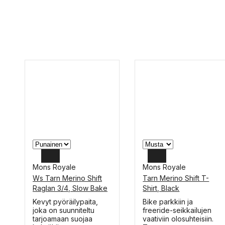
Mons Royale
Mons Royale
Ws Tarn Merino Shift
Tarn Merino Shift T-
S
XL
Raglan 3/4, Slow Bake
Shirt, Black
L
Tällä
Tällä
Kevyt pyöräilypaita,
Bike parkkiin ja
tuotteella
tuotteella
joka on suunniteltu
freeride-seikkailujen
M
on
on
tarjoamaan suojaa
vaativiin olosuhteisiin.