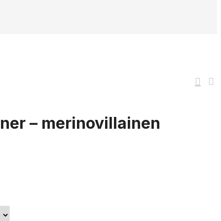
ner – merinovillainen
ntaluokka:
,00€