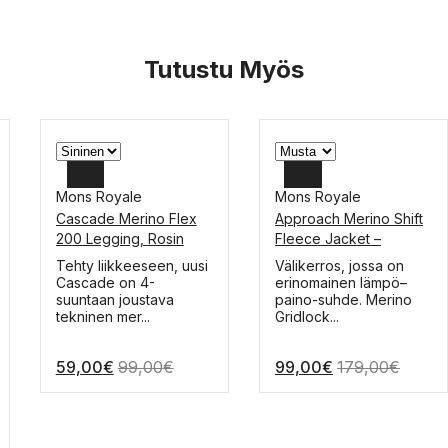
Tutustu Myös
Mons Royale
Mons Royale
Cascade Merino Flex
Approach Merino Shift
L
XL
200 Legging, Rosin
Fleece Jacket –
Motion
fleecetakki
M
L
Tällä
Tällä
Tehty liikkeeseen, uusi
Välikerros, jossa on
tuotteella
tuotteella
Cascade on 4-
erinomainen lämpö–
M
on
on
suuntaan joustava
paino-suhde. Merino
useampi
useampi
tekninen mer...
Gridlock...
muunnelma.
muunnelma.
Voit
Voit
59,00
€
99,00
€
99,00
€
179,00
€
tehdä
tehdä
valinnat
valinnat
tuotteen
tuotteen
sivulla.
sivulla.