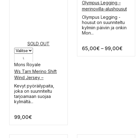
Olympus Legging –
XXL
merinovilla-alushousut
XL
Tällä
Olympus Legging -
tuotteella
housut on suunniteltu
L
on
kylmiin päiviin ja onkin
useampi
Mon...
M
muunnelma.
Voit
SOLD OUT
S
Hintal
65,00
€
–
99,00
€
tehdä
valinnat
65,00
tuotteen
L
-
sivulla.
Mons Royale
99,00
M
Ws Tarn Merino Shift
Wind Jersey –
S
merinovillapaita
Kevyt pyöräilypaita,
joka on suunniteltu
tarjoamaan suojaa
kylmältä...
99,00
€