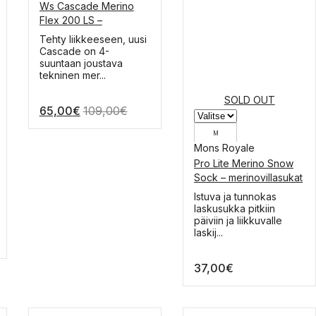
Ws Cascade Merino
XL
Flex 200 LS –
merinovillapaita
L
Tällä
Tehty liikkeeseen, uusi
tuotteella
Cascade on 4-
M
on
suuntaan joustava
useampi
tekninen mer...
S
muunnelma.
Voit
SOLD OUT
XS
65,00
€
109,00
€
tehdä
valinnat
tuotteen
M
sivulla.
Mons Royale
S
Pro Lite Merino Snow
Sock – merinovillasukat
Tällä
Istuva ja tunnokas
tuotteella
laskusukka pitkiin
on
päiviin ja liikkuvalle
useampi
laskij...
muunnelma.
Voit
37,00
€
tehdä
valinnat
tuotteen
sivulla.