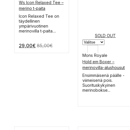
Ws Icon Relaxed Tee –
XL
merino t-paita
L
Tällä
Icon Relaxed Tee on
tuotteella
täydellinen
M
on
ympärivuotinen
useampi
merinovilla t-paita....
S
muunnelma.
SOLD OUT
Voit
XS
29,00
€
85,00
€
tehdä
valinnat
tuotteen
Mons Royale
sivulla.
Hold em Boxer –
XXL
merinovilla-alushousut
XL
Tällä
Ensimmäisenä päälle -
tuotteella
viimeisenä pois.
L
on
Suorituskykyinen
useampi
merinobokse...
M
muunnelma.
Voit
S
tehdä
valinnat
tuotteen
sivulla.