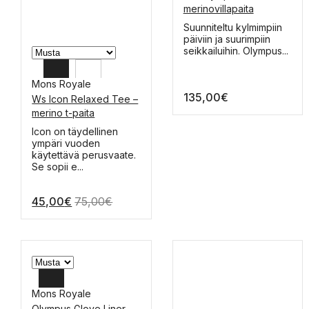
merinovillapaita
Tällä
Suunniteltu kylmimpiin
tuotteella
päiviin ja suurimpiin
on
seikkailuihin. Olympus...
useampi
muunnelma.
Mons Royale
Voit
135,00
€
tehdä
Ws Icon Relaxed Tee –
valinnat
L
merino t-paita
tuotteen
M
Tällä
Icon on täydellinen
sivulla.
tuotteella
ympäri vuoden
XS
on
käytettävä perusvaate.
useampi
Se sopii e...
muunnelma.
Voit
45,00
€
75,00
€
tehdä
valinnat
tuotteen
sivulla.
Mons Royale
Olympus Glove Liner –