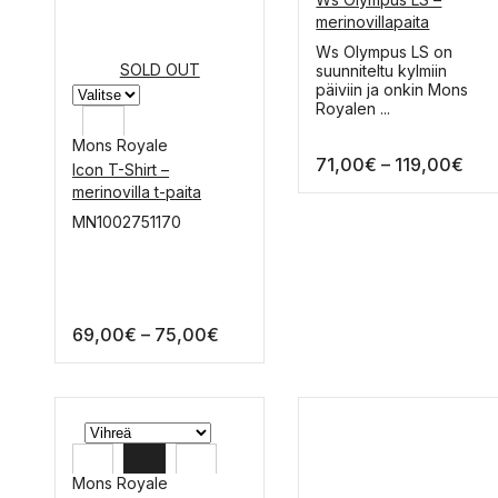
XL
merinovillapaita
L
Tällä
Ws Olympus LS on
SOLD OUT
tuotteella
suunniteltu kylmiin
M
on
päiviin ja onkin Mons
useampi
Royalen ...
S
muunnelma.
Mons Royale
Voit
XS
Hint
71,00
€
–
119,00
€
tehdä
Icon T-Shirt –
valinnat
71,
XL
merinovilla t-paita
tuotteen
-
L
sivulla.
MN1002751170
119
M
S
Hintaluokka:
69,00
€
–
75,00
€
69,00€
-
75,00€
Mons Royale