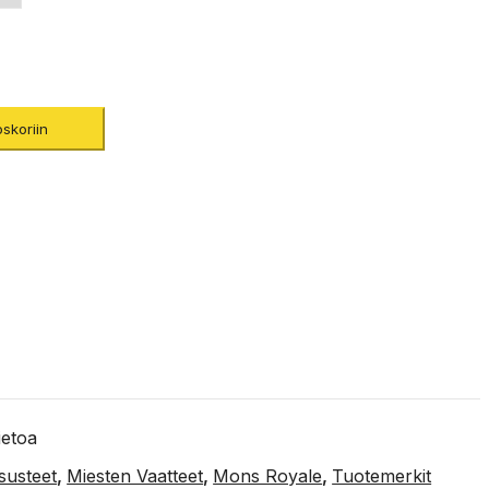
5,00€
oskoriin
tietoa
susteet
,
Miesten Vaatteet
,
Mons Royale
,
Tuotemerkit