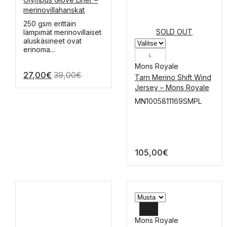
XL
merinovillahanskat
L
Tällä
250 gsm erittäin
tuotteella
SOLD OUT
lämpimät merinovillaiset
M
on
aluskäsineet ovat
useampi
erinoma...
S
muunnelma.
L
Voit
Mons Royale
27,00
€
39,00
€
tehdä
Tarn Merino Shift Wind
valinnat
Jersey – Mons Royale
tuotteen
Sample
sivulla.
MN1005811169SMPL
105,00
€
Mons Royale