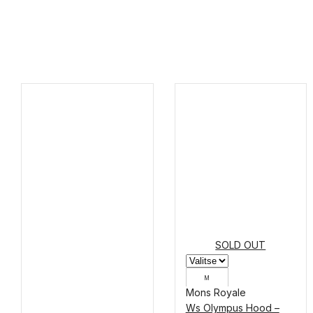
SOLD OUT
M
Mons Royale
S
Ws Olympus Hood –