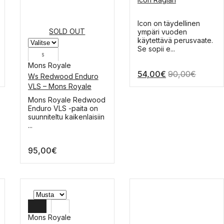
XXL
XL
Tällä
Icon on täydellinen
SOLD OUT
tuotteella
ympäri vuoden
L
on
käytettävä perusvaate.
useampi
Se sopii e...
M
S
muunnelma.
Mons Royale
Voit
S
aluokka:
54,00
€
90,00
€
tehdä
Ws Redwood Enduro
valinnat
00€
VLS – Mons Royale
tuotteen
Sample
sivulla.
Mons Royale Redwood
,00€
Enduro VLS -paita on
suunniteltu kaikenlaisiin
...
95,00
€
Mons Royale