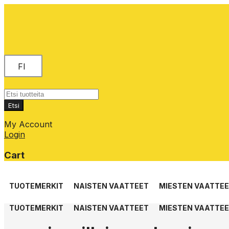
FI
Products
search
Etsi
My Account
Login
Cart
Skip
to
TUOTEMERKIT
NAISTEN VAATTEET
MIESTEN VAATTE
content
TUOTEMERKIT
NAISTEN VAATTEET
MIESTEN VAATTE