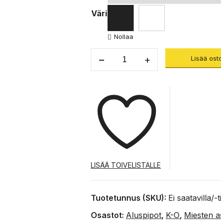
2
Väri
Nollaa
Haines
Lisää ost
Helmet
Liner
-
merinovillainen
aluspipo
määrä
LISÄÄ TOIVELISTALLE
Tuotetunnus (SKU):
Ei saatavilla/-
Osastot:
Aluspipot
,
K-O
,
Miesten a