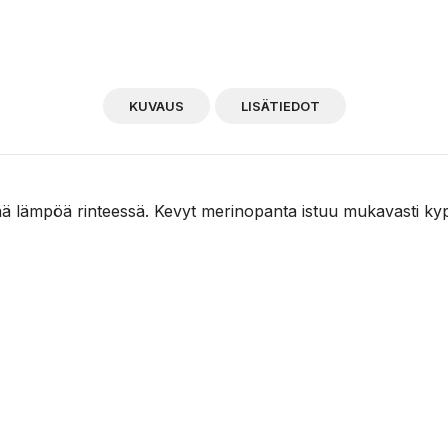
KUVAUS
LISÄTIEDOT
sää lämpöä rinteessä. Kevyt merinopanta istuu mukavasti kypär