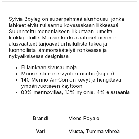
Sylvia Boyleg on superpehmeä alushousu, jonka
lahkeet eivät rullaannu kovassakaan liikkeessä.
Suunniteltu monenlaiseen liikuntaan lumelta
lenkkipoluille. Monsin korkealaatuiset merino-
alusvaatteet tarjoavat urheilullista tukea ja
luonnollista lämmönsäätelyä rohkeassa ja
nykyaikaisessa designissa.
Ei lainkaan sivusaumoja
Monsin slim-line-vyötärönauha (kapea)
140 Merino Air-Con on kevyt ja hengittävä
ympärivuotiseen käyttöön
83% merinovillaa, 13% nylonia, 4% elastaania
Brändi
Mons Royale
Väri
Musta, Tumma vihreä