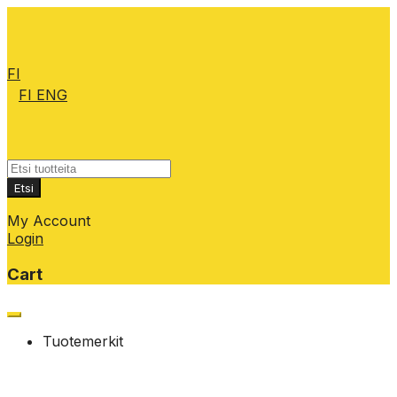
FI
FI
ENG
Products
search
Etsi
My Account
Login
Cart
Skip
to
Tuotemerkit
content