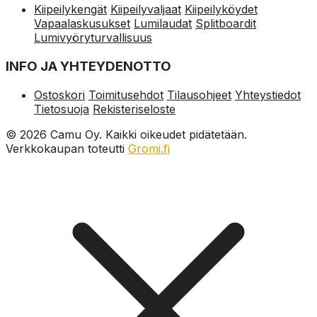
Kiipeilykengät
Kiipeilyvaljaat
Kiipeilyköydet
Vapaalaskusukset
Lumilaudat
Splitboardit
Lumivyöryturvallisuus
INFO JA YHTEYDENOTTO
Ostoskori
Toimitusehdot
Tilausohjeet
Yhteystiedot
Tietosuoja
Rekisteriseloste
© 2026 Camu Oy. Kaikki oikeudet pidätetään.
Verkkokaupan toteutti
Gromi.fi