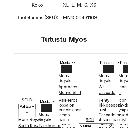
Koko
XL, L, M, S, XS
Tuotetunnus (SKU):
MN1000431169
Tutustu Myös
Mons
Mons
Mon
Royale
Royale
Roya
XL
L
Approach
Ws
Icon 
Merino Shift
Cascade
–
L
M
Fleece
Merino Flex
merin
SOLD OUT
Tällä
Tällä
Tällä
Välikerros,
Tehty
Icon
M
S
Jacket –
200 3/4
t-pai
tuotteella
tuotteella
tuott
jossa on
liikkeeseen,
täyd
on
fleecetakki
on
Legging –
on
erinomainen
uusi
ympä
OS
Mons
useampi
useampi
usea
lämpö–
Cascade on
vuo
merinovillais
Mons Royale
Royale
muunnelma.
muunnelma.
muun
SOLD OUT
paino-
4-suuntaan
käyt
et
Voit
Voit
Voit
suhde.
joustava
peru
XL
Santa Rosa
Tarn Merino
alushousut