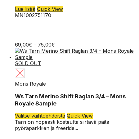
L
Lue lisää
Quick View
MN1002751170
M
S
Hintaluokka:
69,00
€
–
75,00
€
69,00€
-
75,00€
SOLD OUT
S
Mons Royale
Ws Tarn Merino Shift Raglan 3/4 – Mons
Royale Sample
Tällä
Valitse vaihtoehdoista
Quick View
tuotteella
Tarn on nopeasti kosteutta siirtävä paita
on
pyöräparkkien ja freeride...
useampi