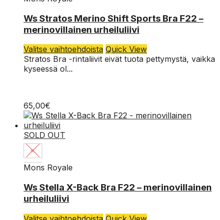
M
Ws Stratos Merino Shift Sports Bra F22 –
S
merinovillainen urheiluliivi
Tällä
Valitse vaihtoehdoista
Quick View
tuotteella
Stratos Bra -rintaliivit eivät tuota pettymystä, vaikka
on
kyseessä ol...
useampi
muunnelma.
Voit
65,00
€
tehdä
valinnat
tuotteen
SOLD OUT
sivulla.
XL
Mons Royale
L
Ws Stella X-Back Bra F22 – merinovillainen
M
urheiluliivi
S
Tällä
Valitse vaihtoehdoista
Quick View