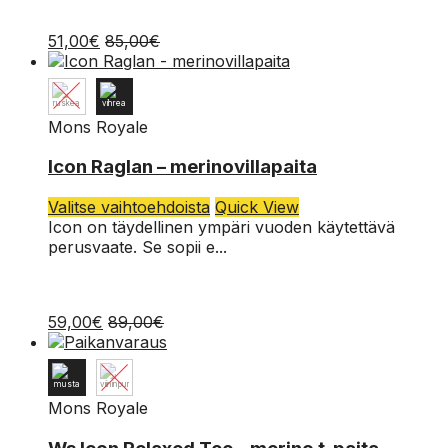
muunnelma.
Voit
51,00
€
85,00
€
tehdä
valinnat
tuotteen
sivulla.
Mons Royale
XL
Icon Raglan – merinovillapaita
L
Tällä
Valitse vaihtoehdoista
Quick View
tuotteella
Icon on täydellinen ympäri vuoden käytettävä
M
on
perusvaate. Se sopii e...
useampi
S
muunnelma.
Voit
59,00
€
89,00
€
tehdä
valinnat
tuotteen
sivulla.
Mons Royale
L