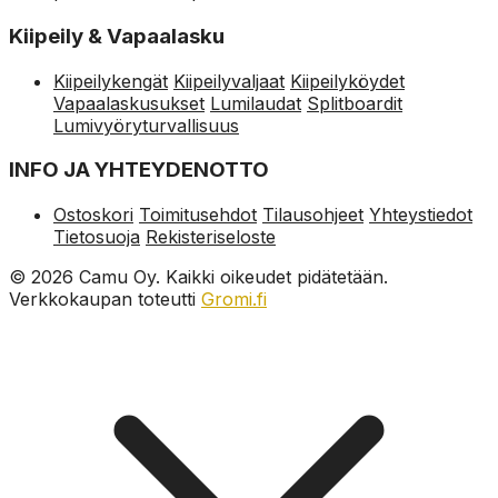
Kiipeily & Vapaalasku
Kiipeilykengät
Kiipeilyvaljaat
Kiipeilyköydet
Vapaalaskusukset
Lumilaudat
Splitboardit
Lumivyöryturvallisuus
INFO JA YHTEYDENOTTO
Ostoskori
Toimitusehdot
Tilausohjeet
Yhteystiedot
Tietosuoja
Rekisteriseloste
© 2026 Camu Oy. Kaikki oikeudet pidätetään.
Verkkokaupan toteutti
Gromi.fi