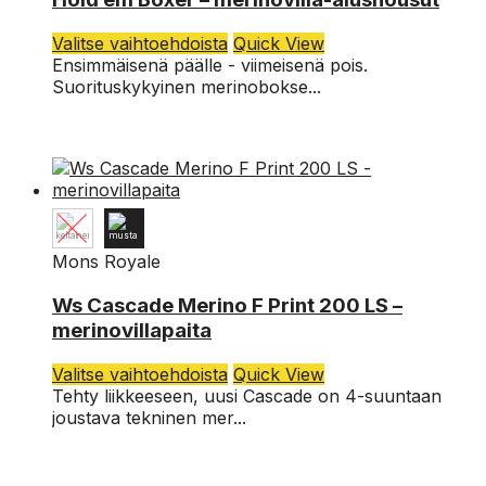
XL
Tällä
Valitse vaihtoehdoista
Quick View
tuotteella
Ensimmäisenä päälle - viimeisenä pois.
L
on
Suorituskykyinen merinobokse...
useampi
M
muunnelma.
Voit
S
tehdä
valinnat
tuotteen
sivulla.
Mons Royale
XL
Ws Cascade Merino F Print 200 LS –
merinovillapaita
L
Tällä
Valitse vaihtoehdoista
Quick View
M
tuotteella
Tehty liikkeeseen, uusi Cascade on 4-suuntaan
on
joustava tekninen mer...
S
useampi
muunnelma.
XS
Voit