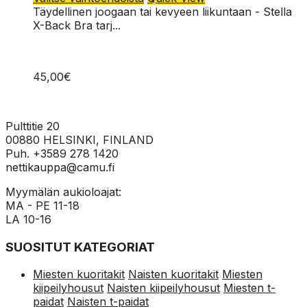
tuotteella
Täydellinen joogaan tai kevyeen liikuntaan - Stella
on
X-Back Bra tarj...
useampi
muunnelma.
Voit
45,00
€
tehdä
valinnat
tuotteen
sivulla.
Pulttitie 20
00880 HELSINKI, FINLAND
Puh. +3589 278 1420
nettikauppa@camu.fi
Myymälän aukioloajat:
MA - PE 11-18
LA 10-16
SUOSITUT KATEGORIAT
Miesten kuoritakit
Naisten kuoritakit
Miesten
kiipeilyhousut
Naisten kiipeilyhousut
Miesten t-
paidat
Naisten t-paidat