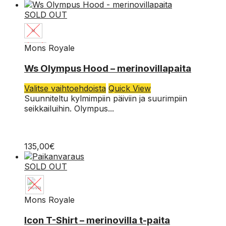
valinnat
SOLD OUT
tuotteen
sivulla.
M
Mons Royale
S
Ws Olympus Hood – merinovillapaita
Tällä
Valitse vaihtoehdoista
Quick View
tuotteella
Suunniteltu kylmimpiin päiviin ja suurimpiin
on
seikkailuihin. Olympus...
useampi
muunnelma.
Voit
135,00
€
tehdä
valinnat
SOLD OUT
tuotteen
sivulla.
Mons Royale
XL
Icon T-Shirt – merinovilla t-paita