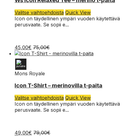
Ws Icon Relaxed Tee – merino t-paita
M
Tällä
Valitse vaihtoehdoista
Quick View
tuotteella
Icon on täydellinen ympäri vuoden käytettävä
XS
on
perusvaate. Se sopii e...
useampi
muunnelma.
Voit
45,00
€
75,00
€
tehdä
valinnat
tuotteen
sivulla.
Mons Royale
XL
Icon T-Shirt – merinovilla t-paita
L
Tällä
Valitse vaihtoehdoista
Quick View
tuotteella
Icon on täydellinen ympäri vuoden käytettävä
M
on
perusvaate. Se sopii e...
useampi
S
muunnelma.
Voit
49,00
€
79,00
€
tehdä