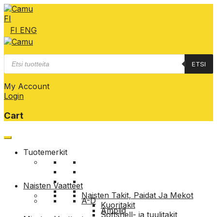
FI
FI
ENG
Products
ETSI
search
My Account
Login
Cart
Skip
to
Tuotemerkit
content
Naisten Vaatteet
Naisten Takit, Paidat Ja Mekot
A-D
Kuoritakit
Amplid
Softshell- ja tuulitakit