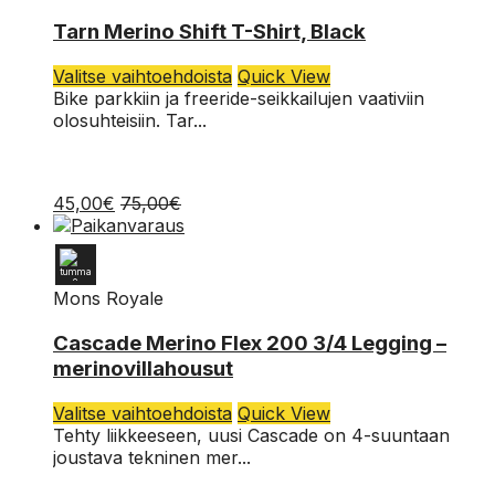
XL
Tarn Merino Shift T-Shirt, Black
L
Tällä
Valitse vaihtoehdoista
Quick View
tuotteella
Bike parkkiin ja freeride-seikkailujen vaativiin
M
on
olosuhteisiin. Tar...
useampi
S
muunnelma.
Voit
45,00
€
75,00
€
tehdä
valinnat
tuotteen
sivulla.
Mons Royale
XL
Cascade Merino Flex 200 3/4 Legging –
merinovillahousut
L
Tällä
Valitse vaihtoehdoista
Quick View
M
tuotteella
Tehty liikkeeseen, uusi Cascade on 4-suuntaan
on
joustava tekninen mer...
S
useampi