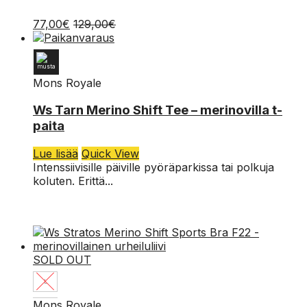
Voit
XS
77,00
€
129,00
€
tehdä
valinnat
tuotteen
sivulla.
Mons Royale
75,00
€
L
Ws Tarn Merino Shift Tee – merinovilla t-
paita
M
Lue lisää
Quick View
S
Intenssiivisille päiville pyöräparkissa tai polkuja
koluten. Erittä...
SOLD OUT
L
Mons Royale