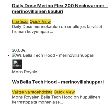
Daily Dose Merino Flex 200 Neckwarmer –
merinovillainen kauluri
Lue lisää
Quick View
Daily Dose merinokauluri on sinulle jos tarvitset
hieman kevyempää ...
30,00
€
Mons Royale
XL
Ws Bella Tech Hood – merinovillahuppari
L
Tällä
Valitse vaihtoehdoista
Quick View
tuotteella
Mons Royalen Bella Tech Hood on hupullinen
M
on
kerrastopaita monenlaise...
useampi
S
muunnelma.