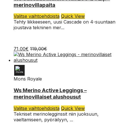
merinovillapaita
L
Tällä
Valitse vaihtoehdoista
Quick View
M
tuotteella
Tehty liikkeeseen, uusi Cascade on 4-suuntaan
on
joustava tekninen mer...
S
useampi
muunnelma.
XS
Voit
71,00
€
119,00
€
tehdä
valinnat
tuotteen
sivulla.
Mons Royale
XL
Ws Merino Active Leggings –
merinovillaiset alushousut
L
Tällä
Valitse vaihtoehdoista
Quick View
M
tuotteella
Tekniset merinolegginssit niin juoksuun,
on
vaeltamiseen, pyöräilyyn, ...
S
useampi