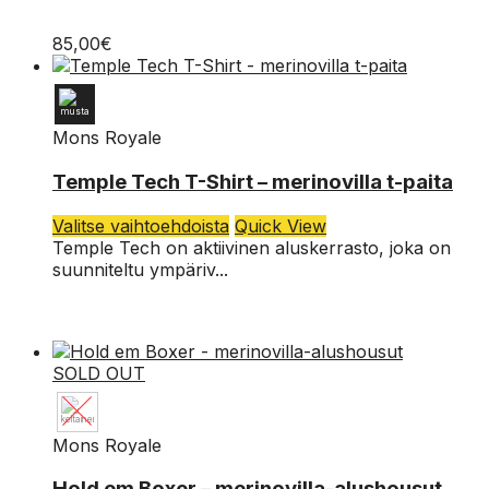
muunnelma.
Voit
85,00
€
tehdä
valinnat
tuotteen
sivulla.
Mons Royale
79,00
€
XL
Temple Tech T-Shirt – merinovilla t-paita
L
Tällä
Valitse vaihtoehdoista
Quick View
tuotteella
Temple Tech on aktiivinen aluskerrasto, joka on
M
on
suunniteltu ympäriv...
useampi
S
muunnelma.
Voit
tehdä
SOLD OUT
valinnat
tuotteen
sivulla.
Mons Royale
XXL
Hold em Boxer – merinovilla-alushousut