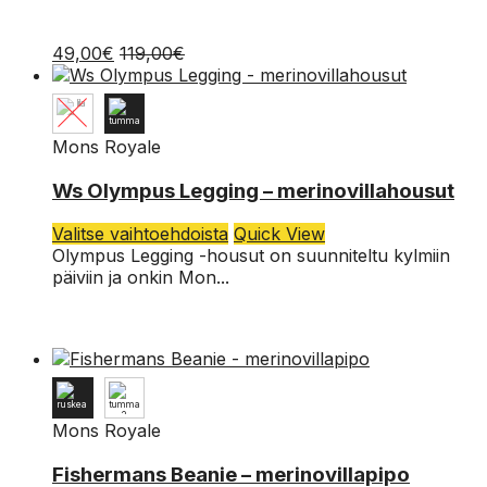
muunnelma.
XS
Voit
49,00
€
119,00
€
tehdä
valinnat
tuotteen
sivulla.
Mons Royale
59,00
€
99,00
€
XL
Ws Olympus Legging – merinovillahousut
L
Tällä
Valitse vaihtoehdoista
Quick View
tuotteella
Olympus Legging -housut on suunniteltu kylmiin
M
on
päiviin ja onkin Mon...
useampi
S
muunnelma.
Voit
XS
tehdä
valinnat
tuotteen
sivulla.
Mons Royale
Fishermans Beanie – merinovillapipo