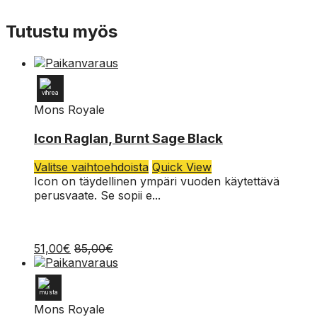
Tutustu myös
Mons Royale
XXL
Icon Raglan, Burnt Sage Black
S
Tällä
Valitse vaihtoehdoista
Quick View
tuotteella
Icon on täydellinen ympäri vuoden käytettävä
on
perusvaate. Se sopii e...
useampi
muunnelma.
Voit
51,00
€
85,00
€
tehdä
valinnat
tuotteen
sivulla.
Mons Royale