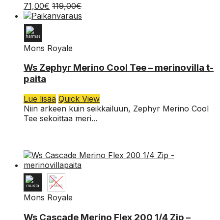
71,00
€
119,00
€
tehdä
valinnat
tuotteen
sivulla.
Mons Royale
39,00
€
69,00
€
L
Ws Zephyr Merino Cool Tee – merinovilla t-
paita
M
Lue lisää
Quick View
S
Niin arkeen kuin seikkailuun, Zephyr Merino Cool
Tee sekoittaa meri...
XS
Mons Royale
XL
Ws Cascade Merino Flex 200 1/4 Zip –