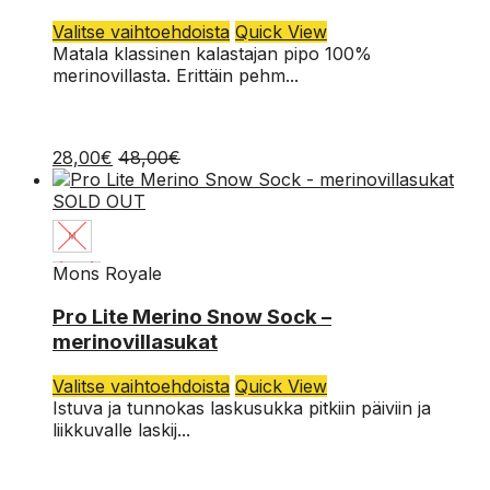
Tällä
Valitse vaihtoehdoista
Quick View
tuotteella
Matala klassinen kalastajan pipo 100%
on
merinovillasta. Erittäin pehm...
useampi
muunnelma.
Voit
28,00
€
48,00
€
tehdä
valinnat
SOLD OUT
tuotteen
sivulla.
M
Mons Royale
S
Pro Lite Merino Snow Sock –
merinovillasukat
Tällä
Valitse vaihtoehdoista
Quick View
tuotteella
Istuva ja tunnokas laskusukka pitkiin päiviin ja
on
liikkuvalle laskij...
useampi
muunnelma.