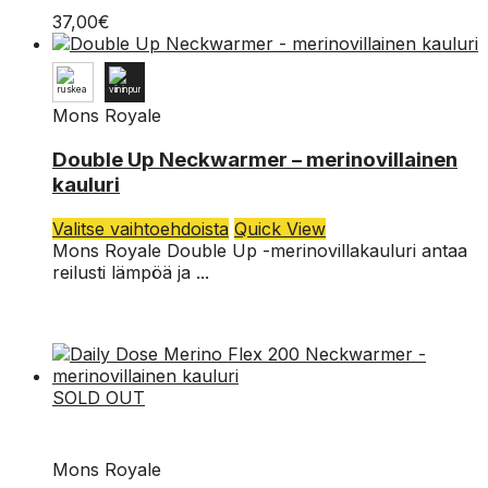
Voit
37,00
€
tehdä
valinnat
tuotteen
sivulla.
Mons Royale
35,00
€
OS
Double Up Neckwarmer – merinovillainen
kauluri
Tällä
Valitse vaihtoehdoista
Quick View
tuotteella
Mons Royale Double Up -merinovillakauluri antaa
on
reilusti lämpöä ja ...
useampi
muunnelma.
Voit
tehdä
valinnat
SOLD OUT
tuotteen
sivulla.
Mons Royale