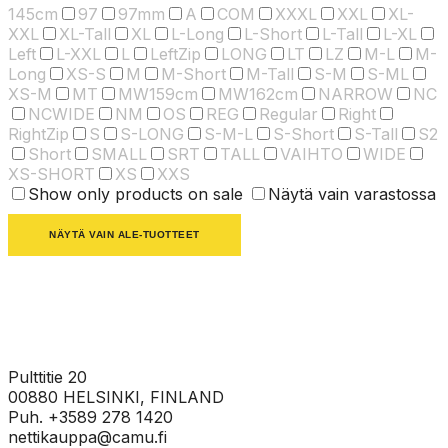
145cm
97
97mm
A
COM
XXXL
XXL
XL-
XXL
XL-Tall
XL
L-Long
L-Short
L-Tall
L-XL
Left
L-XXL
L
LeftZip
LONG
LT
LZ
M-L
M-
Long
XS-S
M
M-Short
M-Tall
S-M
S-ML
XS-M
MT
MW159cm
MW162cm
NARROW
NC
NCWIDE
NM
OS
REG
Regular
Right
RightZip
S
S-LONG
S-M-L
S-Short
S-Tall
S2
Short
SMALL
SRT
TALL
VAIHTO
WIDE
XS-SHORT
XS
XXS
Show only products on sale
Näytä vain varastossa
NÄYTÄ VAIN ALE-TUOTTEET
Pulttitie 20
00880 HELSINKI, FINLAND
Puh. +3589 278 1420
nettikauppa@camu.fi