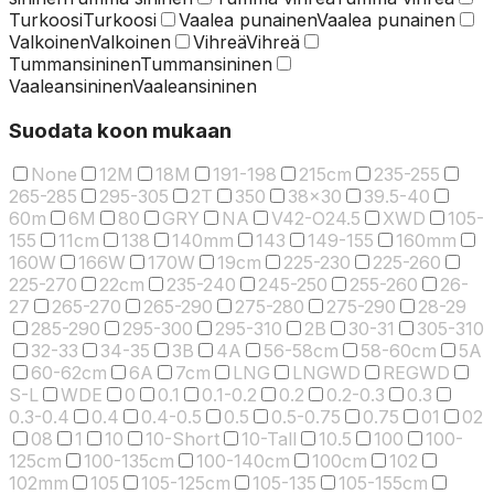
Turkoosi
Turkoosi
Vaalea punainen
Vaalea punainen
Valkoinen
Valkoinen
Vihreä
Vihreä
Tummansininen
Tummansininen
Vaaleansininen
Vaaleansininen
Suodata koon mukaan
None
12M
18M
191-198
215cm
235-255
265-285
295-305
2T
350
38x30
39.5-40
60m
6M
80
GRY
NA
V42-O24.5
XWD
105-
155
11cm
138
140mm
143
149-155
160mm
160W
166W
170W
19cm
225-230
225-260
225-270
22cm
235-240
245-250
255-260
26-
27
265-270
265-290
275-280
275-290
28-29
285-290
295-300
295-310
2B
30-31
305-310
32-33
34-35
3B
4A
56-58cm
58-60cm
5A
60-62cm
6A
7cm
LNG
LNGWD
REGWD
S-L
WDE
0
0.1
0.1-0.2
0.2
0.2-0.3
0.3
0.3-0.4
0.4
0.4-0.5
0.5
0.5-0.75
0.75
01
02
08
1
10
10-Short
10-Tall
10.5
100
100-
125cm
100-135cm
100-140cm
100cm
102
102mm
105
105-125cm
105-135
105-155cm