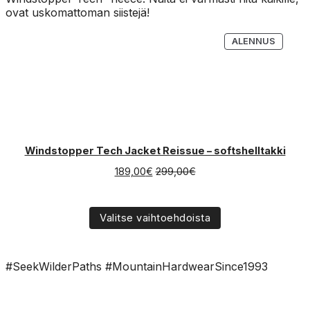
ovat uskomattoman siistejä!
TUOTE
ALENNUS
ALENN
Windstopper Tech Jacket Reissue – softshelltakki
189,00
€
299,00
€
Valitse vaihtoehdoista
#SeekWilderPaths #MountainHardwearSince1993