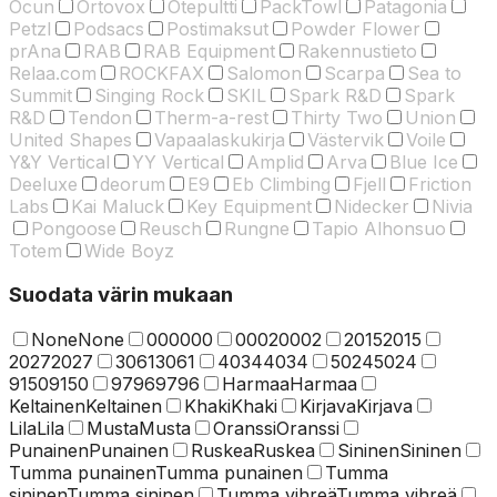
Ocun
Ortovox
Otepultti
PackTowl
Patagonia
Petzl
Podsacs
Postimaksut
Powder Flower
prAna
RAB
RAB Equipment
Rakennustieto
Relaa.com
ROCKFAX
Salomon
Scarpa
Sea to
Summit
Singing Rock
SKIL
Spark R&D
Spark
R&D
Tendon
Therm-a-rest
Thirty Two
Union
United Shapes
Vapaalaskukirja
Västervik
Voile
Y&Y Vertical
YY Vertical
Amplid
Arva
Blue Ice
Deeluxe
deorum
E9
Eb Climbing
Fjell
Friction
Labs
Kai Maluck
Key Equipment
Nidecker
Nivia
Pongoose
Reusch
Rungne
Tapio Alhonsuo
Totem
Wide Boyz
Suodata värin mukaan
None
None
000
000
0002
0002
2015
2015
2027
2027
3061
3061
4034
4034
5024
5024
9150
9150
9796
9796
Harmaa
Harmaa
Keltainen
Keltainen
Khaki
Khaki
Kirjava
Kirjava
Lila
Lila
Musta
Musta
Oranssi
Oranssi
Punainen
Punainen
Ruskea
Ruskea
Sininen
Sininen
Tumma punainen
Tumma punainen
Tumma
sininen
Tumma sininen
Tumma vihreä
Tumma vihreä