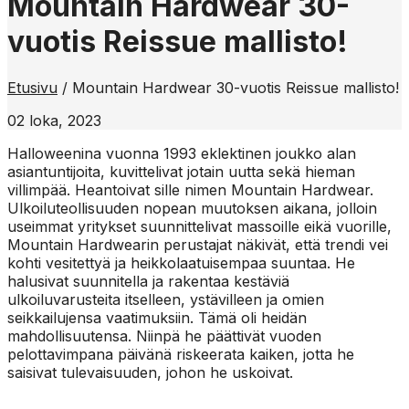
Mountain Hardwear 30-
vuotis Reissue mallisto!
Etusivu
/
Mountain Hardwear 30-vuotis Reissue mallisto!
02 loka, 2023
Halloweenina vuonna 1993 eklektinen joukko alan
asiantuntijoita, kuvittelivat jotain uutta sekä hieman
villimpää. Heantoivat sille nimen Mountain Hardwear.
Ulkoiluteollisuuden nopean muutoksen aikana, jolloin
useimmat yritykset suunnittelivat massoille eikä vuorille,
Mountain Hardwearin perustajat näkivät, että trendi vei
kohti vesitettyä ja heikkolaatuisempaa suuntaa. He
halusivat suunnitella ja rakentaa kestäviä
ulkoiluvarusteita itselleen, ystävilleen ja omien
seikkailujensa vaatimuksiin. Tämä oli heidän
mahdollisuutensa. Niinpä he päättivät vuoden
pelottavimpana päivänä riskeerata kaiken, jotta he
saisivat tulevaisuuden, johon he uskoivat.