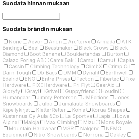
Suodata hinnan mukaan
Suodata brändin mukaan
None
Aevor
Anon
Arc'teryx
Armada
ATK
Bindings
Beal
Beastmaker
Black Crows
Black
Diamond
Boot Banana
Bouldertehdas
Burton
Calazo Forlag AB
CamelBak
Camp
Camu
Capita
Cassin
Climbing Technology
ClimbX
Crimp Oil
Darn Tough
Db Bags
DMM
Dynafit
Earthwell
Edelrid
ENO
Entre Prises
Faction
Fibertec
Fixe
Hardware
FIXEHardware
Fri Flyt
GearAid
Gloryfy
Grayl
Grivel
Guppyfriend
Houdini
Humangear
Jimmy Petterson
JMEditions
Jones
Snowboards
Julbo
Jumalauta Snowboards
Kiipeilykirjat
KletterRetter
Kohla
Korua Shapes
Kustannus Oy Aula &Co
La Sportiva
Lapis
Lowe
Alpine
Maloja
Max Climbing
Mizu
Mons Royale
Mountain Hardwear
MSR
Nalgene
NEMO
Equipment
Nitro Snowboards
Norrona
Oakley