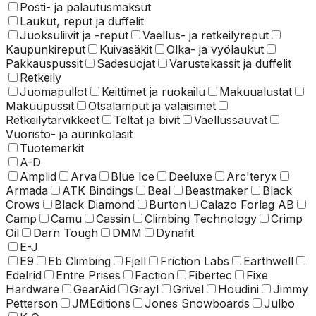
Posti- ja palautusmaksut
Laukut, reput ja duffelit
Juoksuliivit ja -reput
Vaellus- ja retkeilyreput
Kaupunkireput
Kuivasäkit
Olka- ja vyölaukut
Pakkauspussit
Sadesuojat
Varustekassit ja duffelit
Retkeily
Juomapullot
Keittimet ja ruokailu
Makuualustat
Makuupussit
Otsalamput ja valaisimet
Retkeilytarvikkeet
Teltat ja bivit
Vaellussauvat
Vuoristo- ja aurinkolasit
Tuotemerkit
A-D
Amplid
Arva
Blue Ice
Deeluxe
Arc'teryx
Armada
ATK Bindings
Beal
Beastmaker
Black
Crows
Black Diamond
Burton
Calazo Forlag AB
Camp
Camu
Cassin
Climbing Technology
Crimp
Oil
Darn Tough
DMM
Dynafit
E-J
E9
Eb Climbing
Fjell
Friction Labs
Earthwell
Edelrid
Entre Prises
Faction
Fibertec
Fixe
Hardware
GearAid
Grayl
Grivel
Houdini
Jimmy
Petterson
JMEditions
Jones Snowboards
Julbo