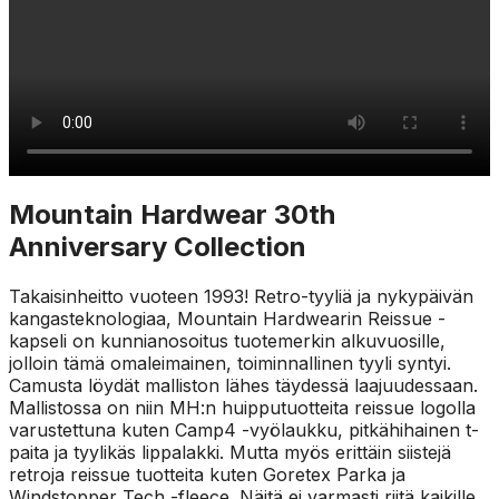
Mountain Hardwear 30th
Anniversary Collection
Takaisinheitto vuoteen 1993! Retro-tyyliä ja nykypäivän
kangasteknologiaa, Mountain Hardwearin Reissue -
kapseli on kunnianosoitus tuotemerkin alkuvuosille,
jolloin tämä omaleimainen, toiminnallinen tyyli syntyi.
Camusta löydät malliston lähes täydessä laajuudessaan.
Mallistossa on niin MH:n huipputuotteita reissue logolla
varustettuna kuten Camp4 -vyölaukku, pitkähihainen t-
paita ja tyylikäs lippalakki. Mutta myös erittäin siistejä
retroja reissue tuotteita kuten Goretex Parka ja
Windstopper Tech -fleece. Näitä ei varmasti riitä kaikille,