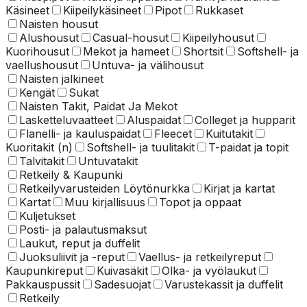
Käsineet
Kiipeilykäsineet
Pipot
Rukkaset
Naisten housut
Alushousut
Casual-housut
Kiipeilyhousut
Kuorihousut
Mekot ja hameet
Shortsit
Softshell- ja
vaellushousut
Untuva- ja välihousut
Naisten jalkineet
Kengät
Sukat
Naisten Takit, Paidat Ja Mekot
Lasketteluvaatteet
Aluspaidat
Colleget ja hupparit
Flanelli- ja kauluspaidat
Fleecet
Kuitutakit
Kuoritakit (n)
Softshell- ja tuulitakit
T-paidat ja topit
Talvitakit
Untuvatakit
Retkeily & Kaupunki
Retkeilyvarusteiden Löytönurkka
Kirjat ja kartat
Kartat
Muu kirjallisuus
Topot ja oppaat
Kuljetukset
Posti- ja palautusmaksut
Laukut, reput ja duffelit
Juoksuliivit ja -reput
Vaellus- ja retkeilyreput
Kaupunkireput
Kuivasäkit
Olka- ja vyölaukut
Pakkauspussit
Sadesuojat
Varustekassit ja duffelit
Retkeily