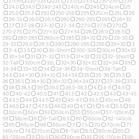
21cm
220-225
22L
23.0
23.5
230-235
235
24.0
24.5
240-245
240cm
245
24cm
25
25.0
25.5
250
250-255
255
25cm
25L
26
26-32
26.0
26.5
260
260-265
265
26x32
27
27-28
27-32
27-34
27.0
27.5
270
270-275
275
27x32
27x34
28
28.0
28.5
280
280-285
280cm
285
28x32
29
29-30
29-32
29.0
29.5
290
290-295
295
29x32
3
3-4
3.5
30
30-Short
300-305
30cm
30x32
30x34
31
31-32
31.5
31x32
32
32-Short
32-Tall
320cm
32L
32x30
32x32
32x34
33
33-34
33x32
34
34-36
34-Short
34-Tall
34.5
34x30
34x32
34x34
35
35-36
35.5
36
36.5
36x30
36x32
36x34
37
37-39
37.5
38
38.5
39
39.5
39.5-38.5
4
4-5
4.5
40
40-42
40.5
41
41.5
42
42.5
43
43-45
43.5
44
44.5
45
45-47
45.5
45cm
46
46.5
47
47.5
48
49
4T
5
5-6
5.5
50
50cm
50m
53
53cm
55
55cm
57-125cm
58
58cm
6
6-Tall
6.5
60
60cm
62-140cm
65
65cm
66
66cm
7
7.5
70
70cm
71-
140cm
74
75cm
8
8-Tall
8.5
80cm
85
85-125cm
9
9.5
90
90cm
95
95-110cm
95-