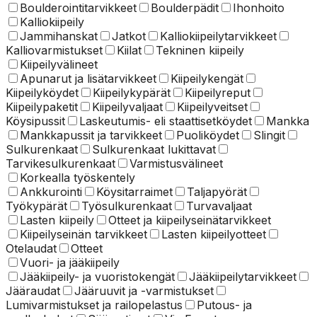
Boulderointitarvikkeet
Boulderpädit
Ihonhoito
Kalliokiipeily
Jammihanskat
Jatkot
Kalliokiipeilytarvikkeet
Kalliovarmistukset
Kiilat
Tekninen kiipeily
Kiipeilyvälineet
Apunarut ja lisätarvikkeet
Kiipeilykengät
Kiipeilyköydet
Kiipeilykypärät
Kiipeilyreput
Kiipeilypaketit
Kiipeilyvaljaat
Kiipeilyveitset
Köysipussit
Laskeutumis- eli staattisetköydet
Mankka
Mankkapussit ja tarvikkeet
Puoliköydet
Slingit
Sulkurenkaat
Sulkurenkaat lukittavat
Tarvikesulkurenkaat
Varmistusvälineet
Korkealla työskentely
Ankkurointi
Köysitarraimet
Taljapyörät
Työkypärät
Työsulkurenkaat
Turvavaljaat
Lasten kiipeily
Otteet ja kiipeilyseinätarvikkeet
Kiipeilyseinän tarvikkeet
Lasten kiipeilyotteet
Otelaudat
Otteet
Vuori- ja jääkiipeily
Jääkiipeily- ja vuoristokengät
Jääkiipeilytarvikkeet
Jääraudat
Jääruuvit ja -varmistukset
Lumivarmistukset ja railopelastus
Putous- ja