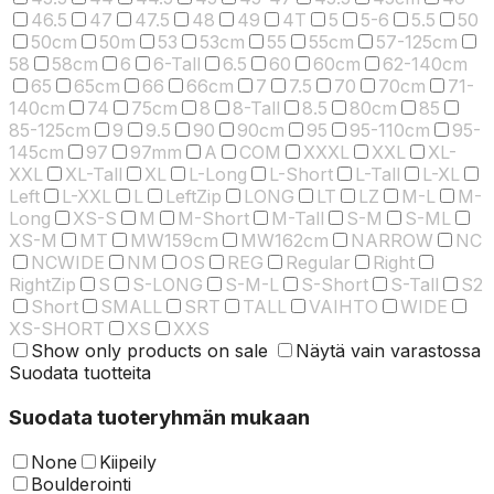
46.5
47
47.5
48
49
4T
5
5-6
5.5
50
50cm
50m
53
53cm
55
55cm
57-125cm
58
58cm
6
6-Tall
6.5
60
60cm
62-140cm
65
65cm
66
66cm
7
7.5
70
70cm
71-
140cm
74
75cm
8
8-Tall
8.5
80cm
85
85-125cm
9
9.5
90
90cm
95
95-110cm
95-
145cm
97
97mm
A
COM
XXXL
XXL
XL-
XXL
XL-Tall
XL
L-Long
L-Short
L-Tall
L-XL
Left
L-XXL
L
LeftZip
LONG
LT
LZ
M-L
M-
Long
XS-S
M
M-Short
M-Tall
S-M
S-ML
XS-M
MT
MW159cm
MW162cm
NARROW
NC
NCWIDE
NM
OS
REG
Regular
Right
RightZip
S
S-LONG
S-M-L
S-Short
S-Tall
S2
Short
SMALL
SRT
TALL
VAIHTO
WIDE
XS-SHORT
XS
XXS
Show only products on sale
Näytä vain varastossa
Suodata tuotteita
Suodata tuoteryhmän mukaan
None
Kiipeily
Boulderointi