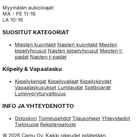
Myymälän aukioloajat:
MA - PE 11-18
LA 10-16
SUOSITUT KATEGORIAT
Miesten kuoritakit
Naisten kuoritakit
Miesten
kiipeilyhousut
Naisten kiipeilyhousut
Miesten t-
paidat
Naisten t-paidat
Kiipeily & Vapaalasku
Kiipeilykengät
Kiipeilyvaljaat
Kiipeilyköydet
Vapaalaskusukset
Lumilaudat
Splitboardit
Lumivyöryturvallisuus
INFO JA YHTEYDENOTTO
Ostoskori
Toimitusehdot
Tilausohjeet
Yhteystiedot
Tietosuoja
Rekisteriseloste
© 2026 Camu Oy. Kaikki oikeudet pidätetään.