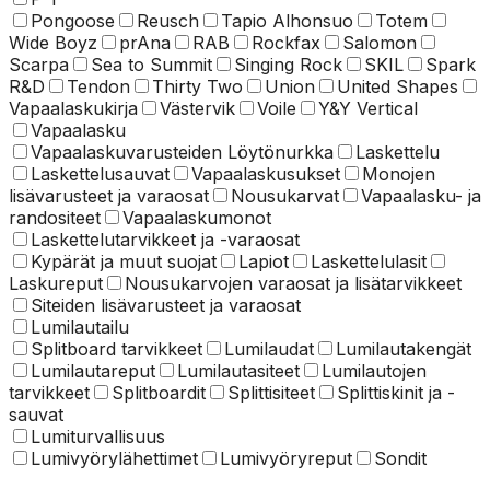
Pongoose
Reusch
Tapio Alhonsuo
Totem
Wide Boyz
prAna
RAB
Rockfax
Salomon
Scarpa
Sea to Summit
Singing Rock
SKIL
Spark
R&D
Tendon
Thirty Two
Union
United Shapes
Vapaalaskukirja
Västervik
Voile
Y&Y Vertical
Vapaalasku
Vapaalaskuvarusteiden Löytönurkka
Laskettelu
Laskettelusauvat
Vapaalaskusukset
Monojen
lisävarusteet ja varaosat
Nousukarvat
Vapaalasku- ja
randositeet
Vapaalaskumonot
Laskettelu­tarvikkeet ja -varaosat
Kypärät ja muut suojat
Lapiot
Laskettelulasit
Laskureput
Nousukarvojen varaosat ja lisätarvikkeet
Siteiden lisävarusteet ja varaosat
Lumilautailu
Splitboard tarvikkeet
Lumilaudat
Lumilautakengät
Lumilautareput
Lumilautasiteet
Lumilautojen
tarvikkeet
Splitboardit
Splittisiteet
Splittiskinit ja -
sauvat
Lumiturvallisuus
Lumivyörylähettimet
Lumivyöryreput
Sondit