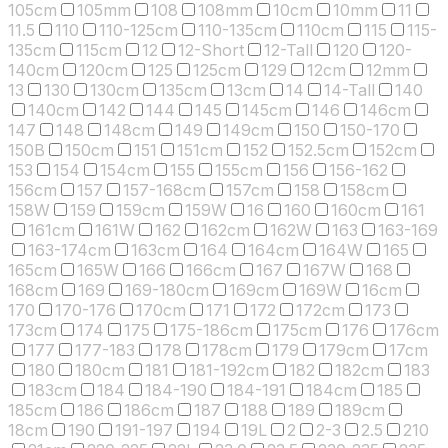
105cm
105mm
108
108mm
10cm
10mm
11
11.5
110
110-125cm
110-135cm
110cm
115
115-
135cm
115cm
12
12-Short
12-Tall
120
120-
140cm
120cm
125
125cm
129
12cm
12mm
13
130
130cm
135cm
13cm
14
14-Tall
140
140cm
142
144
145
145cm
146
146cm
147
148
148cm
149
149cm
150
150-170
150B
150cm
151
151cm
152
152.5cm
152cm
153
154
154cm
155
155cm
156
156-162
156cm
157
157-168cm
157cm
158
158cm
158W
159
159cm
159W
16
160
160cm
161
161cm
161W
162
162cm
162W
163
163-169
163-174cm
163cm
164
164cm
164W
165
165cm
165W
166
166cm
167
167W
168
168cm
169
169-180cm
169cm
169W
16cm
170
170-176
170cm
171
172
172cm
173
173cm
174
175
175-186cm
175cm
176
176cm
177
177-183
178
178cm
179
179cm
17cm
180
180cm
181
181-192cm
182
182cm
183
183cm
184
184-190
184-191
184cm
185
185cm
186
186cm
187
188
189
189cm
18cm
190
191-197
194
19L
2
2-3
2.5
210