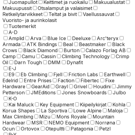
Juomapullot
Keittimet ja ruokailu
Makuualustat
Makuupussit
Otsalamput ja valaisimet
Retkeilytarvikkeet
Teltat ja bivit
Vaellussauvat
Vuoristo- ja aurinkolasit
Tuotemerkit
A-D
Amplid
Arva
Blue Ice
Deeluxe
Arc'teryx
Armada
ATK Bindings
Beal
Beastmaker
Black
Crows
Black Diamond
Burton
Calazo Forlag AB
Camp
Camu
Cassin
Climbing Technology
Crimp
Oil
Darn Tough
DMM
Dynafit
E-J
E9
Eb Climbing
Fjell
Friction Labs
Earthwell
Edelrid
Entre Prises
Faction
Fibertec
Fixe
Hardware
GearAid
Grayl
Grivel
Houdini
Jimmy
Petterson
JMEditions
Jones Snowboards
Julbo
K-O
Kai Maluck
Key Equipment
Kiipeilykirjat
Kohla
Korua Shapes
La Sportiva
Lowe Alpine
Maloja
Max Climbing
Mizu
Mons Royale
Mountain
Hardwear
MSR
NEMO Equipment
Norrøna
Ocun
Ortovox
Otepultti
Patagonia
Petzl
P-Y