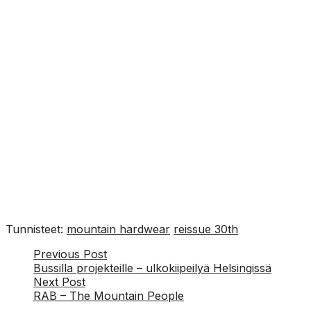
Tunnisteet:
mountain hardwear
reissue 30th
Viesti
Previous Post
Bussilla projekteille – ulkokiipeilyä Helsingissä
navigointi
Next Post
RAB – The Mountain People