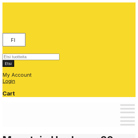
FI
Products
search
Etsi
My Account
Login
Cart
Skip
to
content