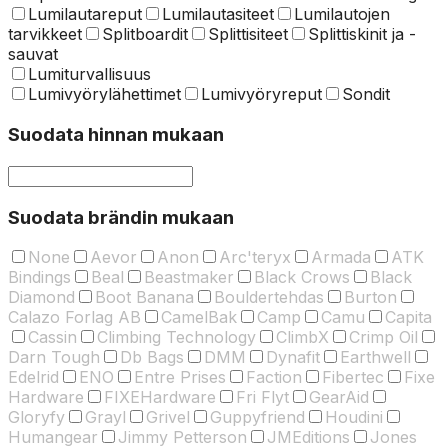
Lumilautareput
Lumilautasiteet
Lumilautojen
tarvikkeet
Splitboardit
Splittisiteet
Splittiskinit ja -
sauvat
Lumiturvallisuus
Lumivyörylähettimet
Lumivyöryreput
Sondit
Suodata hinnan mukaan
Suodata brändin mukaan
None
Aevor
Anon
Arc'teryx
Armada
ATK
Bindings
Beal
Beastmaker
Black Crows
Black
Diamond
Boot Banana
Bouldertehdas
Burton
Calazo Forlag AB
CamelBak
Camp
Camu
Capita
Cassin
Climbing Technology
ClimbX
Crimp Oil
Darn Tough
Db Bags
DMM
Dynafit
Earthwell
Edelrid
ENO
Entre Prises
Faction
Fibertec
Fixe
Hardware
FIXEHardware
Fri Flyt
GearAid
Gloryfy
Grayl
Grivel
Guppyfriend
Houdini
Humangear
Jimmy Petterson
JMEditions
Jones