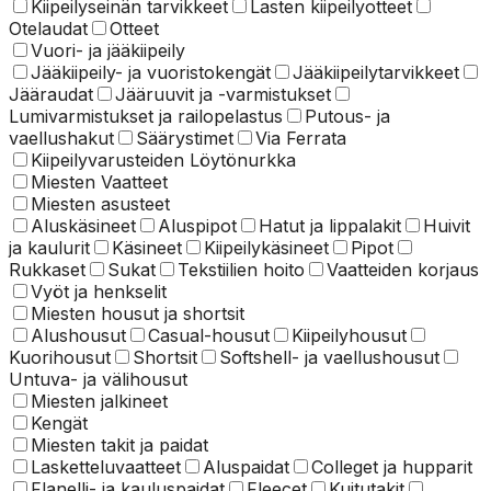
Kiipeilyseinän tarvikkeet
Lasten kiipeilyotteet
Otelaudat
Otteet
Vuori- ja jääkiipeily
Jääkiipeily- ja vuoristokengät
Jääkiipeilytarvikkeet
Jääraudat
Jääruuvit ja -varmistukset
Lumivarmistukset ja railopelastus
Putous- ja
vaellushakut
Säärystimet
Via Ferrata
Kiipeilyvarusteiden Löytönurkka
Miesten Vaatteet
Miesten asusteet
Aluskäsineet
Aluspipot
Hatut ja lippalakit
Huivit
ja kaulurit
Käsineet
Kiipeilykäsineet
Pipot
Rukkaset
Sukat
Tekstiilien hoito
Vaatteiden korjaus
Vyöt ja henkselit
Miesten housut ja shortsit
Alushousut
Casual-housut
Kiipeilyhousut
Kuorihousut
Shortsit
Softshell- ja vaellushousut
Untuva- ja välihousut
Miesten jalkineet
Kengät
Miesten takit ja paidat
Lasketteluvaatteet
Aluspaidat
Colleget ja hupparit
Flanelli- ja kauluspaidat
Fleecet
Kuitutakit