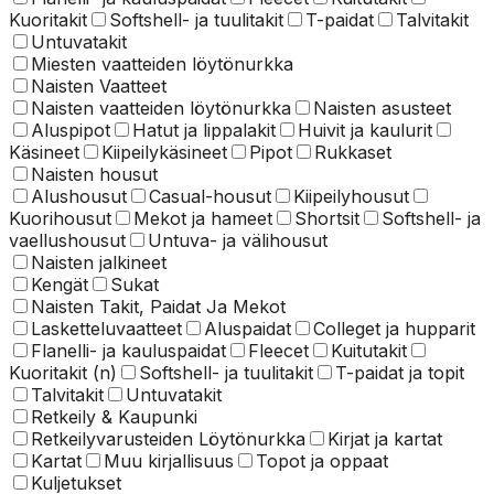
Kuoritakit
Softshell- ja tuulitakit
T-paidat
Talvitakit
Untuvatakit
Miesten vaatteiden löytönurkka
Naisten Vaatteet
Naisten vaatteiden löytönurkka
Naisten asusteet
Aluspipot
Hatut ja lippalakit
Huivit ja kaulurit
Käsineet
Kiipeilykäsineet
Pipot
Rukkaset
Naisten housut
Alushousut
Casual-housut
Kiipeilyhousut
Kuorihousut
Mekot ja hameet
Shortsit
Softshell- ja
vaellushousut
Untuva- ja välihousut
Naisten jalkineet
Kengät
Sukat
Naisten Takit, Paidat Ja Mekot
Lasketteluvaatteet
Aluspaidat
Colleget ja hupparit
Flanelli- ja kauluspaidat
Fleecet
Kuitutakit
Kuoritakit (n)
Softshell- ja tuulitakit
T-paidat ja topit
Talvitakit
Untuvatakit
Retkeily & Kaupunki
Retkeilyvarusteiden Löytönurkka
Kirjat ja kartat
Kartat
Muu kirjallisuus
Topot ja oppaat
Kuljetukset