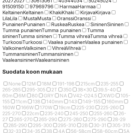
2027
2027
3061
3061
4034
4034
5024
5024
9150
9150
9796
9796
Harmaa
Harmaa
Keltainen
Keltainen
Khaki
Khaki
Kirjava
Kirjava
Lila
Lila
Musta
Musta
Oranssi
Oranssi
Punainen
Punainen
Ruskea
Ruskea
Sininen
Sininen
Tumma punainen
Tumma punainen
Tumma
sininen
Tumma sininen
Tumma vihreä
Tumma vihreä
Turkoosi
Turkoosi
Vaalea punainen
Vaalea punainen
Valkoinen
Valkoinen
Vihreä
Vihreä
Tummansininen
Tummansininen
Vaaleansininen
Vaaleansininen
Suodata koon mukaan
None
12M
18M
191-198
215cm
235-255
265-285
295-305
2T
350
38x30
39.5-40
60m
6M
80
GRY
NA
V42-O24.5
XWD
105-
155
11cm
138
140mm
143
149-155
160mm
160W
166W
170W
19cm
225-230
225-260
225-270
22cm
235-240
245-250
255-260
26-
27
265-270
265-290
275-280
275-290
28-29
285-290
295-300
295-310
2B
30-31
305-310
32-33
34-35
3B
4A
56-58cm
58-60cm
5A