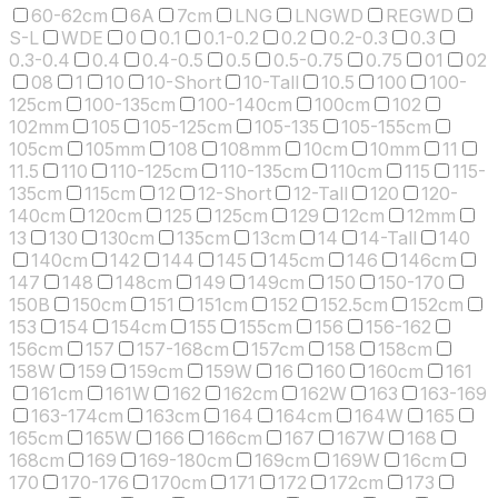
60-62cm
6A
7cm
LNG
LNGWD
REGWD
S-L
WDE
0
0.1
0.1-0.2
0.2
0.2-0.3
0.3
0.3-0.4
0.4
0.4-0.5
0.5
0.5-0.75
0.75
01
02
08
1
10
10-Short
10-Tall
10.5
100
100-
125cm
100-135cm
100-140cm
100cm
102
102mm
105
105-125cm
105-135
105-155cm
105cm
105mm
108
108mm
10cm
10mm
11
11.5
110
110-125cm
110-135cm
110cm
115
115-
135cm
115cm
12
12-Short
12-Tall
120
120-
140cm
120cm
125
125cm
129
12cm
12mm
13
130
130cm
135cm
13cm
14
14-Tall
140
140cm
142
144
145
145cm
146
146cm
147
148
148cm
149
149cm
150
150-170
150B
150cm
151
151cm
152
152.5cm
152cm
153
154
154cm
155
155cm
156
156-162
156cm
157
157-168cm
157cm
158
158cm
158W
159
159cm
159W
16
160
160cm
161
161cm
161W
162
162cm
162W
163
163-169
163-174cm
163cm
164
164cm
164W
165
165cm
165W
166
166cm
167
167W
168
168cm
169
169-180cm
169cm
169W
16cm
170
170-176
170cm
171
172
172cm
173