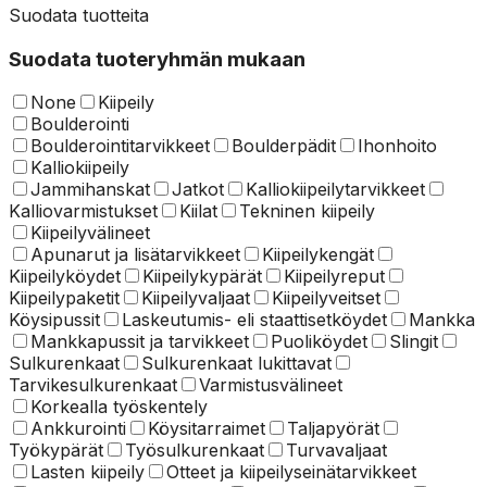
Suodata tuotteita
Suodata tuoteryhmän mukaan
None
Kiipeily
Boulderointi
Boulderointitarvikkeet
Boulderpädit
Ihonhoito
Kalliokiipeily
Jammihanskat
Jatkot
Kalliokiipeilytarvikkeet
Kalliovarmistukset
Kiilat
Tekninen kiipeily
Kiipeilyvälineet
Apunarut ja lisätarvikkeet
Kiipeilykengät
Kiipeilyköydet
Kiipeilykypärät
Kiipeilyreput
Kiipeilypaketit
Kiipeilyvaljaat
Kiipeilyveitset
Köysipussit
Laskeutumis- eli staattisetköydet
Mankka
Mankkapussit ja tarvikkeet
Puoliköydet
Slingit
Sulkurenkaat
Sulkurenkaat lukittavat
Tarvikesulkurenkaat
Varmistusvälineet
Korkealla työskentely
Ankkurointi
Köysitarraimet
Taljapyörät
Työkypärät
Työsulkurenkaat
Turvavaljaat
Lasten kiipeily
Otteet ja kiipeilyseinätarvikkeet