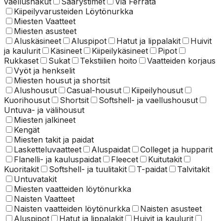
vaellushakut
Säärystimet
Via Ferrata
Kiipeilyvarusteiden Löytönurkka
Miesten Vaatteet
Miesten asusteet
Aluskäsineet
Aluspipot
Hatut ja lippalakit
Huivit
ja kaulurit
Käsineet
Kiipeilykäsineet
Pipot
Rukkaset
Sukat
Tekstiilien hoito
Vaatteiden korjaus
Vyöt ja henkselit
Miesten housut ja shortsit
Alushousut
Casual-housut
Kiipeilyhousut
Kuorihousut
Shortsit
Softshell- ja vaellushousut
Untuva- ja välihousut
Miesten jalkineet
Kengät
Miesten takit ja paidat
Lasketteluvaatteet
Aluspaidat
Colleget ja hupparit
Flanelli- ja kauluspaidat
Fleecet
Kuitutakit
Kuoritakit
Softshell- ja tuulitakit
T-paidat
Talvitakit
Untuvatakit
Miesten vaatteiden löytönurkka
Naisten Vaatteet
Naisten vaatteiden löytönurkka
Naisten asusteet
Aluspipot
Hatut ja lippalakit
Huivit ja kaulurit