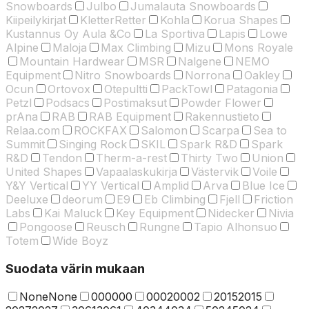
Snowboards
Julbo
Jumalauta Snowboards
Kiipeilykirjat
KletterRetter
Kohla
Korua Shapes
Kustannus Oy Aula &Co
La Sportiva
Lapis
Lowe
Alpine
Maloja
Max Climbing
Mizu
Mons Royale
Mountain Hardwear
MSR
Nalgene
NEMO
Equipment
Nitro Snowboards
Norrona
Oakley
Ocun
Ortovox
Otepultti
PackTowl
Patagonia
Petzl
Podsacs
Postimaksut
Powder Flower
prAna
RAB
RAB Equipment
Rakennustieto
Relaa.com
ROCKFAX
Salomon
Scarpa
Sea to
Summit
Singing Rock
SKIL
Spark R&D
Spark
R&D
Tendon
Therm-a-rest
Thirty Two
Union
United Shapes
Vapaalaskukirja
Västervik
Voile
Y&Y Vertical
YY Vertical
Amplid
Arva
Blue Ice
Deeluxe
deorum
E9
Eb Climbing
Fjell
Friction
Labs
Kai Maluck
Key Equipment
Nidecker
Nivia
Pongoose
Reusch
Rungne
Tapio Alhonsuo
Totem
Wide Boyz
Suodata värin mukaan
None
None
000
000
0002
0002
2015
2015