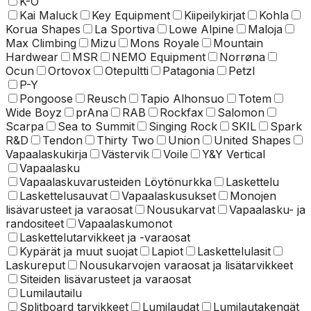
K-O
Kai Maluck
Key Equipment
Kiipeilykirjat
Kohla
Korua Shapes
La Sportiva
Lowe Alpine
Maloja
Max Climbing
Mizu
Mons Royale
Mountain
Hardwear
MSR
NEMO Equipment
Norrøna
Ocun
Ortovox
Otepultti
Patagonia
Petzl
P-Y
Pongoose
Reusch
Tapio Alhonsuo
Totem
Wide Boyz
prAna
RAB
Rockfax
Salomon
Scarpa
Sea to Summit
Singing Rock
SKIL
Spark
R&D
Tendon
Thirty Two
Union
United Shapes
Vapaalaskukirja
Västervik
Voile
Y&Y Vertical
Vapaalasku
Vapaalaskuvarusteiden Löytönurkka
Laskettelu
Laskettelusauvat
Vapaalaskusukset
Monojen
lisävarusteet ja varaosat
Nousukarvat
Vapaalasku- ja
randositeet
Vapaalaskumonot
Laskettelu­tarvikkeet ja -varaosat
Kypärät ja muut suojat
Lapiot
Laskettelulasit
Laskureput
Nousukarvojen varaosat ja lisätarvikkeet
Siteiden lisävarusteet ja varaosat
Lumilautailu
Splitboard tarvikkeet
Lumilaudat
Lumilautakengät