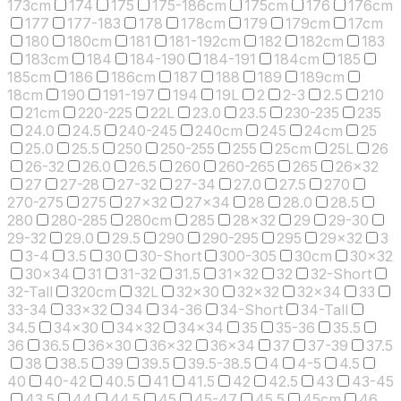
173cm
174
175
175-186cm
175cm
176
176cm
177
177-183
178
178cm
179
179cm
17cm
180
180cm
181
181-192cm
182
182cm
183
183cm
184
184-190
184-191
184cm
185
185cm
186
186cm
187
188
189
189cm
18cm
190
191-197
194
19L
2
2-3
2.5
210
21cm
220-225
22L
23.0
23.5
230-235
235
24.0
24.5
240-245
240cm
245
24cm
25
25.0
25.5
250
250-255
255
25cm
25L
26
26-32
26.0
26.5
260
260-265
265
26x32
27
27-28
27-32
27-34
27.0
27.5
270
270-275
275
27x32
27x34
28
28.0
28.5
280
280-285
280cm
285
28x32
29
29-30
29-32
29.0
29.5
290
290-295
295
29x32
3
3-4
3.5
30
30-Short
300-305
30cm
30x32
30x34
31
31-32
31.5
31x32
32
32-Short
32-Tall
320cm
32L
32x30
32x32
32x34
33
33-34
33x32
34
34-36
34-Short
34-Tall
34.5
34x30
34x32
34x34
35
35-36
35.5
36
36.5
36x30
36x32
36x34
37
37-39
37.5
38
38.5
39
39.5
39.5-38.5
4
4-5
4.5
40
40-42
40.5
41
41.5
42
42.5
43
43-45
43.5
44
44.5
45
45-47
45.5
45cm
46