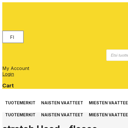
FI
Products
search
My Account
Login
Cart
Skip
to
TUOTEMERKIT
NAISTEN VAATTEET
MIESTEN VAATTE
content
TUOTEMERKIT
NAISTEN VAATTEET
MIESTEN VAATTE