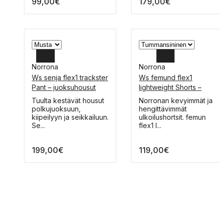
99,00
€
179,00
€
tehdä
tehdä
valinnat
valinnat
tuotteen
tuotteen
sivulla.
sivulla.
Norrona
Norrona
Ws senja flex1 trackster
Ws femund flex1
L
L
Pant – juoksuhousut
lightweight Shorts –
shortsit
M
M
Tällä
Tällä
Tuulta kestävät housut
Norronan kevyimmät ja
tuotteella
tuotteella
polkujuoksuun,
hengittävimmät
S
S
on
on
kiipeilyyn ja seikkailuun.
ulkoilushortsit. femun
useampi
useampi
Se...
flex1 l...
muunnelma.
muunnelma.
Voit
Voit
199,00
€
119,00
€
tehdä
tehdä
valinnat
valinnat
tuotteen
tuotteen
sivulla.
sivulla.