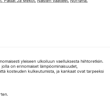
it, Paidat Ja Mekot
,
Naisten Vaatteet
,
Norrøna
,
omaisesti yleiseen ulkoiluun vaelluksesta hiihtoretkiin.
 jolla on erinomaiset lämpöominaisuudet,
ttä kosteuden kulkeutumista, ja kankaat ovat tarpeeksi
rten.