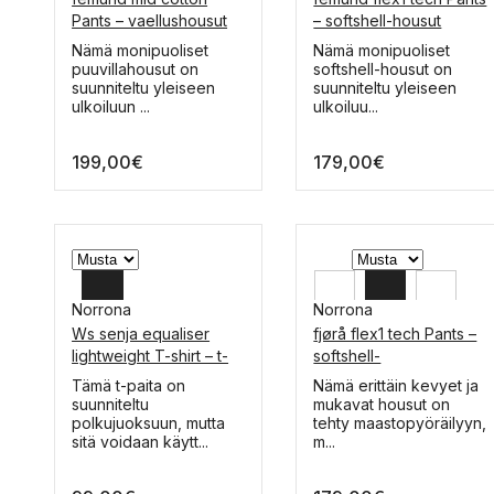
XL
XL
Pants – vaellushousut
– softshell-housut
L
L
Nämä monipuoliset
Nämä monipuoliset
puuvillahousut on
softshell-housut on
M
M
suunniteltu yleiseen
suunniteltu yleiseen
ulkoiluun ...
ulkoiluu...
199,00
€
179,00
€
Norrona
Norrona
Ws senja equaliser
fjørå flex1 tech Pants –
M
XL
lightweight T-shirt – t-
softshell-
paita
pyöräilyhousut
S
L
Tällä
Tällä
Tämä t-paita on
Nämä erittäin kevyet ja
tuotteella
tuotteella
suunniteltu
mukavat housut on
M
on
on
polkujuoksuun, mutta
tehty maastopyöräilyyn,
useampi
useampi
sitä voidaan käytt...
m...
S
muunnelma.
muunnelma.
Voit
Voit