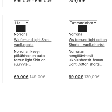
Hintaluokka:
599,00
€
–
699,00
€
749,00
€
tehdä
tehdä
valinnat
valinnat
599,00€
tuotteen
tuotteen
-
sivulla.
sivulla.
699,00€
Norrona
Norrona
Ws femund light Shirt –
Ws femund light cotton
L
L
vaelluspaita
Shorts – vaellushortsit
M
M
Tällä
Tällä
Norronan kevyin
Norronan
tuotteella
tuotteella
pitkähihainen paita.
hengittävimmät
S
S
on
on
femun light Shirt on
ulkoilushortsit. femun
useampi
useampi
suunnitel...
Light Cotton shortsi...
muunnelma.
muunnelma.
Voit
Voit
69,00
€
149,00
€
99,00
€
139,00
€
tehdä
tehdä
valinnat
valinnat
tuotteen
tuotteen
sivulla.
sivulla.