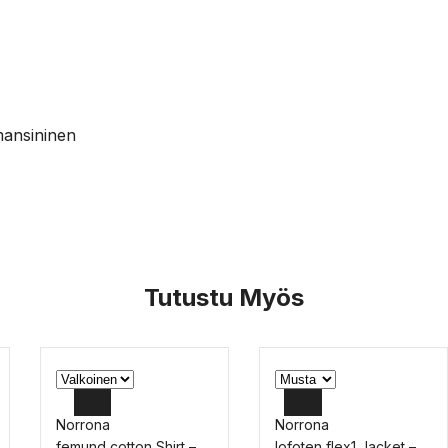
ansininen
Tutustu Myös
Norrona
Norrona
femund cotton Shirt –
lofoten flex1 Jacket –