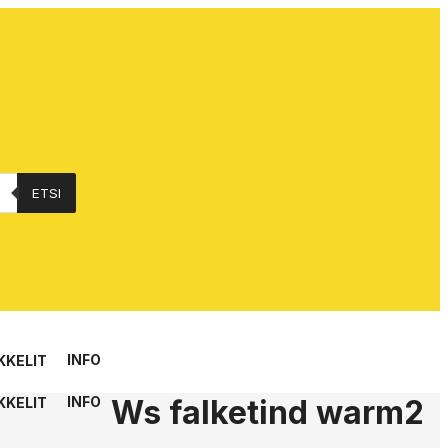
ETSI
INFO
KKELIT
Ws falketind warm2
INFO
KKELIT