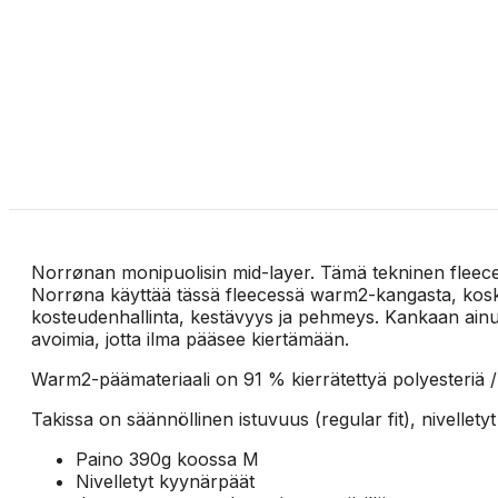
Norrønan monipuolisin mid-layer. Tämä tekninen fleece on
Norrøna käyttää tässä fleecessä warm2-kangasta, koska
kosteudenhallinta, kestävyys ja pehmeys. Kankaan ainut
avoimia, jotta ilma pääsee kiertämään.
Warm2-päämateriaali on 91 % kierrätettyä polyesteriä /
Takissa on säännöllinen istuvuus (regular fit), nivellety
Paino 390g koossa M
Nivelletyt kyynärpäät