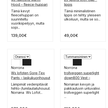
M
L-XL
Hood – fleece-huppari
lippis
S
S-M
Tällä
Tällä
Tämä kevyt
Tämä minimalistinen
tuotteella
tuotteella
fleecehuppari on
lippis on tehty yleiseen
on
on
suunniteltu
ulkoiluun, mutta se so...
useampi
useampi
vuorikiipeilyyn, mutta
muunnelma.
muunnelma.
sopi...
Voit
Voit
139,00
€
49,00
€
tehdä
tehdä
valinnat
valinnat
tuotteen
tuotteen
sivulla.
sivulla.
Norrona
Norrona
Ws lofoten Gore-Tex
trollveggen superlight
L
XL
Pants – laskukuorihousut
down800 Vest –
untuvaliivi
M
L
Tällä
Tällä
Lämpimät vedenpitävät
Norrønan kevyin ja
tuotteella
tuotteella
hiihto-/lumilautailuhousut.
pakkautuvin untuvaliivi.
S
M
on
on
Norrøna Ws Lofot...
trollveggen superlight
useampi
useampi
...
muunnelma.
muunnelma.
Voit
Voit