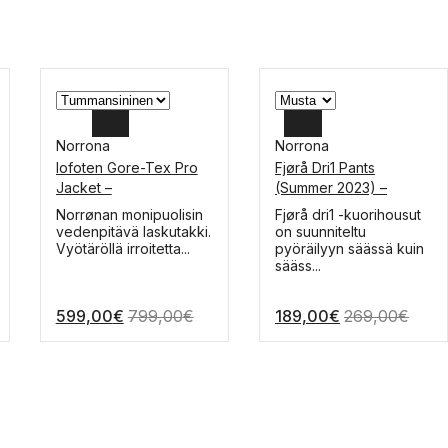
Norrona
Norrona
lofoten Gore-Tex Pro
Fjørå Dri1 Pants
XXL
XL
Jacket –
(Summer 2023) –
laskukuoritakki
kuorihousut
XL
L
Tällä
Tällä
Norrønan monipuolisin
Fjørå dri1 -kuorihousut
tuotteella
tuotteella
vedenpitävä laskutakki.
on suunniteltu
L
M
on
on
Vyötäröllä irroitetta...
pyöräilyyn säässä kuin
useampi
useampi
sääss...
M
muunnelma.
muunnelma.
Voit
Voit
S
599,00
€
799,00
€
189,00
€
269,00
€
tehdä
tehdä
valinnat
valinnat
tuotteen
tuotteen
sivulla.
sivulla.