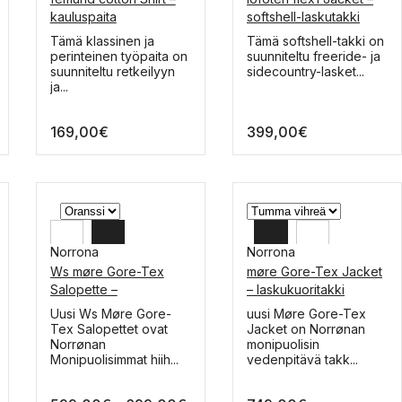
L
XL
kauluspaita
softshell-laskutakki
M
L
Tällä
Tämä klassinen ja
Tämä softshell-takki on
tuotteella
perinteinen työpaita on
suunniteltu freeride- ja
M
on
suunniteltu retkeilyyn
sidecountry-lasket...
useampi
ja...
muunnelma.
Voit
169,00
€
399,00
€
tehdä
valinnat
tuotteen
sivulla.
Norrona
Norrona
Ws møre Gore-Tex
møre Gore-Tex Jacket
L
XL
Salopette –
– laskukuoritakki
laskukuorihousut
M
L
Tällä
Tällä
Uusi Ws Møre Gore-
uusi Møre Gore-Tex
tuotteella
tuotteella
Tex Salopettet ovat
Jacket on Norrønan
S
M
on
on
Norrønan
monipuolisin
useampi
useampi
Monipuolisimmat hiih...
vedenpitävä takk...
muunnelma.
muunnelma.
Voit
Voit