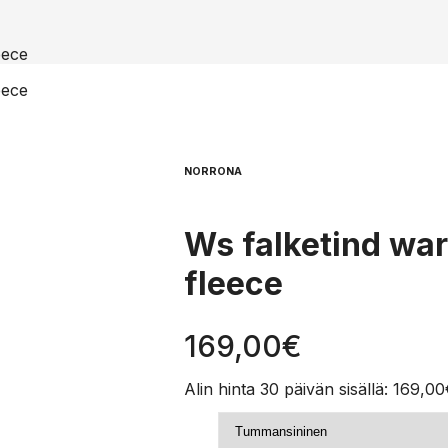
eece
eece
NORRONA
Ws falketind wa
fleece
169,00
€
Alin hinta 30 päivän sisällä:
169,00