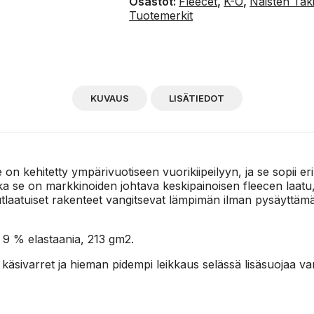
Osastot:
Fleecet
,
K-O
,
Naisten Tak
Tuotemerkit
KUVAUS
LISÄTIEDOT
 kehitetty ympärivuotiseen vuorikiipeilyyn, ja se sopii erin
 se on markkinoiden johtava keskipainoisen fleecen laatu,
laatuiset rakenteet vangitsevat lämpimän ilman pysäyttämä
 9 % elastaania, 213 gm2.
t käsivarret ja hieman pidempi leikkaus selässä lisäsuojaa va