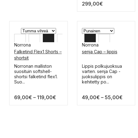
299,00
€
tehdä
valinnat
tuotteen
sivulla.
Norrona
Norrona
Falketind Flex1 Shorts –
senja Cap – lippis
XL
OS
shortsit
L
Tällä
Tällä
Norronan malliston
Lippis polkujuoksua
tuotteella
tuotteella
suosituin softshell-
varten. senja Cap -
M
on
on
shortsi falketind flex1.
juoksulippis on
useampi
useampi
Suo...
kehitetty po...
S
muunnelma.
muunnelma.
Voit
Voit
Hintaluokka:
Hintal
69,00
€
–
119,00
€
49,00
€
–
55,00
€
tehdä
tehdä
valinnat
valinnat
69,00€
49,00
tuotteen
tuotteen
-
-
sivulla.
sivulla.
119,00€
55,00