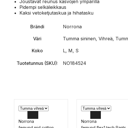
Joustavat reunus kasvojen ympärillä
Pidempi selkäleikkaus
Kaksi vetoketjutaskua ja hihatasku
Brändi
Norrona
Väri
Tumma sininen, Vihreä, Tumm
Koko
L, M, S
Tuotetunnus (SKU):
NO184524
Norrona
Norrona
femund mid cotton
femund flex1 tech Pants