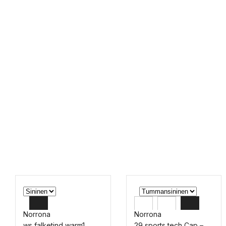
Norrona
Norrona
ws falketind warm1
29 sports tech Cap –