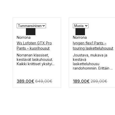
Norrona
Norrona
Ws Lofoten GTX Pro
lyngen flex1 Pants –
L
XL
Pants – kuorihousut
touring lasketteluhousut
M
L
Tällä
Tällä
Norrønan klassiset,
Joustava, mukava ja
tuotteella
tuotteella
kestävät laskuhousut.
kestävä
S
M
on
on
Kaikki kriittiset yksityi...
lasketteluhousu
useampi
useampi
randohommiin. Erittäin ...
S
muunnelma.
muunnelma.
Voit
Voit
389,00
€
649,00
€
189,00
€
299,00
€
tehdä
tehdä
valinnat
valinnat
tuotteen
tuotteen
sivulla.
sivulla.