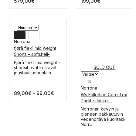
579,00
€
199,00
€
tehdä
tehdä
valinnat
valinnat
tuotteen
tuotteen
sivulla.
sivulla.
Norrona
fjørå flex1 mid weight
XL
Shorts – softshell-
shortsit
L
Tällä
Fjørå flex1 mid weight -
tuotteella
SOLD OUT
shortsit ovat kestävät,
M
on
joustavat mountain-...
useampi
S
muunnelma.
XL
Voit
Norrona
L
Hintaluokka:
89,00
€
–
99,00
€
tehdä
Ws Falketind Gore-Tex
valinnat
89,00€
Paclite Jacket –
M
tuotteen
-
kuoritakki
sivulla.
Tällä
Norronan kevyin ja
S
99,00€
tuotteella
pieneen pakkautuvin
on
vedenpitävä kuoritakki.
useampi
Norr...
muunnelma.
Voit