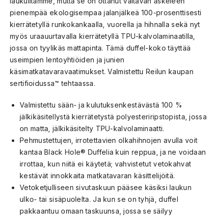
laukuiltamme, mutta se on ottanut valtavan askeleen
pienempää ekologisempaa jalanjälkeä 100-prosenttisesti
kierrätetyllä runkokankaalla, vuorella ja hihnalla sekä nyt
myös uraauurtavalla kierrätetyllä TPU-kalvolaminaatilla,
jossa on tyylikäs mattapinta. Tämä duffel-koko täyttää
useimpien lentoyhtiöiden ja junien
käsimatkatavaravaatimukset. Valmistettu Reilun kaupan
sertifioidussa™ tehtaassa.
Valmistettu sään- ja kulutuksenkestävästä 100 %
jälkikäsitellystä kierrätetystä polyesteriripstopista, jossa
on matta, jälkikäsitelty TPU-kalvolaminaatti.
Pehmustettujen, irrotettavien olkahihnojen avulla voit
kantaa Black Hole® Duffelia kuin reppua, ja ne voidaan
irrottaa, kun niitä ei käytetä; vahvistetut vetokahvat
kestävät innokkaita matkatavaran käsittelijöitä.
Vetoketjulliseen sivutaskuun pääsee käsiksi laukun
ulko- tai sisäpuolelta. Ja kun se on tyhjä, duffel
pakkaantuu omaan taskuunsa, jossa se säilyy