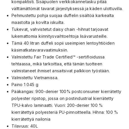
kompaktisti. Sisäpuolen verkkokannetasku pitää
välttämättömät tavarat järjestyksessä ja käden ulottuvilla.
Pehmustettu pohja suojaa duffelin sisältöä karkealta
maastolta ja kovilta iskuilta.
Tukevat, vahvistetut daisy chain -hihnat tarjoavat
lukemattomia kiinnitysvaihtoehtoja lisävarusteille.
Tämä 40 litran duffeli sopii useimpien lentoyhtiöiden
käsimatkatavaravaatimuksiin.
Valmistettu Fair Trade Certified™ -sertifioidussa
tehtaassa, mikä tarkoittaa, että tämän tuotteen
valmistaneet ihmiset ansaitsivat palkkion työstään.
Valmistettu Vietnamissa.
Paino 1 045 g
Pääkangas: 900-denier 100% postconsumer kierrätetty
polyester ripstop, jossa on postindustrial kierrätetty
TPU-kalvo laminaatti. Vuori: 200-denier 100 %
kierrätettyä polyesteriä PU-pinnoitteella. Hihna: 100 %
kierrätettyä nailonia
Tilavuus: 40L