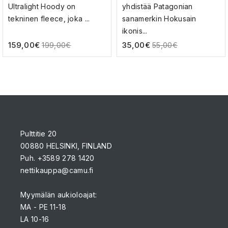
PAITA
Ultralight Hoody on
yhdistää Patagonian
tekninen fleece, joka ...
sanamerkin Hokusain
ikonis...
159,00
€
35,00
€
199,00
€
55,00
€
Pulttitie 20
00880 HELSINKI, FINLAND
Puh. +3589 278 1420
nettikauppa@camu.fi
Myymälän aukioloajat:
MA - PE 11-18
LA 10-16