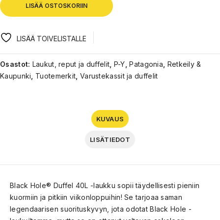
LISÄÄ OSTOSKORIIN
LISÄÄ TOIVELISTALLE
Osastot:
Laukut, reput ja duffelit
,
P-Y
,
Patagonia
,
Retkeily &
Kaupunki
,
Tuotemerkit
,
Varustekassit ja duffelit
KUVAUS
LISÄTIEDOT
Black Hole® Duffel 40L -laukku sopii täydellisesti pieniin
kuormiin ja pitkiin viikonloppuihin! Se tarjoaa saman
legendaarisen suorituskyvyn, jota odotat Black Hole -