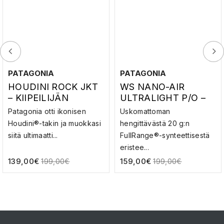
PATAGONIA
PATAGONIA
HOUDINI ROCK JKT
WS NANO-AIR
– KIIPEILIJÄN
ULTRALIGHT P/O –
TUULITAKKI
KUITUTAKKI
Patagonia otti ikonisen
Uskomattoman
Houdini®-takin ja muokkasi
hengittävästä 20 g:n
siitä ultimaatti...
FullRange®-synteettisestä
eristee...
139,00
€
159,00
€
199,00
€
199,00
€