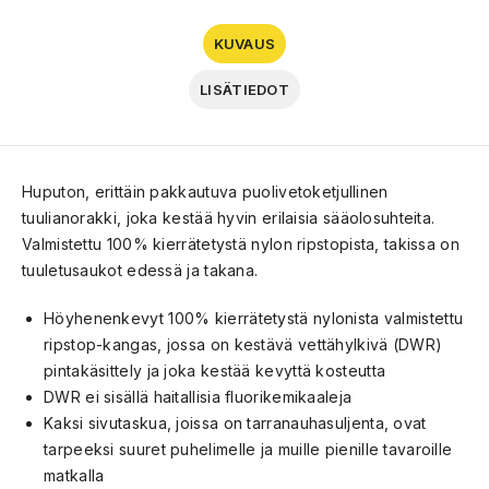
KUVAUS
LISÄTIEDOT
Huputon, erittäin pakkautuva puolivetoketjullinen
tuulianorakki, joka kestää hyvin erilaisia sääolosuhteita.
Valmistettu 100% kierrätetystä nylon ripstopista, takissa on
tuuletusaukot edessä ja takana.
Höyhenenkevyt 100% kierrätetystä nylonista valmistettu
ripstop-kangas, jossa on kestävä vettähylkivä (DWR)
pintakäsittely ja joka kestää kevyttä kosteutta
DWR ei sisällä haitallisia fluorikemikaaleja
Kaksi sivutaskua, joissa on tarranauhasuljenta, ovat
tarpeeksi suuret puhelimelle ja muille pienille tavaroille
matkalla