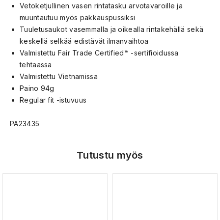
Vetoketjullinen vasen rintatasku arvotavaroille ja
muuntautuu myös pakkauspussiksi
Tuuletusaukot vasemmalla ja oikealla rintakehällä sekä
keskellä selkää edistävät ilmanvaihtoa
Valmistettu Fair Trade Certified™ -sertifioidussa
tehtaassa
Valmistettu Vietnamissa
Paino 94g
Regular fit -istuvuus
PA23435
Tutustu myös