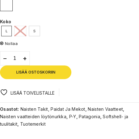
Koko
L
M
S
Nollaa
LISÄÄ OSTOSKORIIN
LISÄÄ TOIVELISTALLE
Osastot:
Naisten Takit, Paidat Ja Mekot
,
Naisten Vaatteet
,
Naisten vaatteiden löytönurkka
,
P-Y
,
Patagonia
,
Softshell- ja
tuulitakit
,
Tuotemerkit