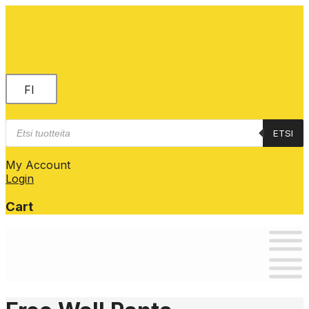
FI
Products
ETSI
search
My Account
Login
Cart
Skip
to
content