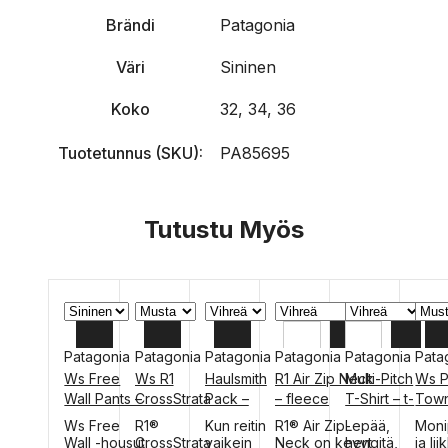
Brändi
Patagonia
Väri
Sininen
Koko
32, 34, 36
Tuotetunnus (SKU):
PA85695
Tutustu Myös
Patagonia
Patagonia
Patagonia
Patagonia
Patagonia
Pata
Ws Free
Ws R1
Haulsmith
R1 Air Zip Neck
Multi-Pitch
Ws 
10
L
L
XL
XL
Wall Pants –
CrossStrata
Pack –
– fleece
T-Shirt – t-
Town
kiipeilyhousu
Hoody –
kiipeilyrepp
paita
lask
6
M
M
L
L
Tällä
Tällä
Tällä
Ws Free
R1®
Kun reitin
R1® Air Zip-
Lepää,
Moni
t
fleece
u/haulbägi
t
tuotteella
tuotteella
tuott
Wall -housut
CrossStrata
vaikein
Neck on kevyt,
hengitä,
ja li