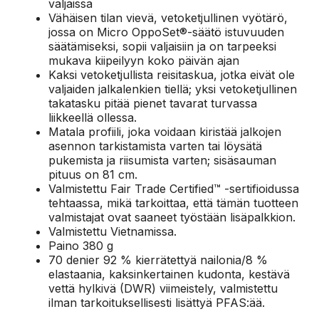
valjaissa
Vähäisen tilan vievä, vetoketjullinen vyötärö,
jossa on Micro OppoSet®-säätö istuvuuden
säätämiseksi, sopii valjaisiin ja on tarpeeksi
mukava kiipeilyyn koko päivän ajan
Kaksi vetoketjullista reisitaskua, jotka eivät ole
valjaiden jalkalenkien tiellä; yksi vetoketjullinen
takatasku pitää pienet tavarat turvassa
liikkeellä ollessa.
Matala profiili, joka voidaan kiristää jalkojen
asennon tarkistamista varten tai löysätä
pukemista ja riisumista varten; sisäsauman
pituus on 81 cm.
Valmistettu Fair Trade Certified™ -sertifioidussa
tehtaassa, mikä tarkoittaa, että tämän tuotteen
valmistajat ovat saaneet työstään lisäpalkkion.
Valmistettu Vietnamissa.
Paino 380 g
70 denier 92 % kierrätettyä nailonia/8 %
elastaania, kaksinkertainen kudonta, kestävä
vettä hylkivä (DWR) viimeistely, valmistettu
ilman tarkoituksellisesti lisättyä PFAS:ää.