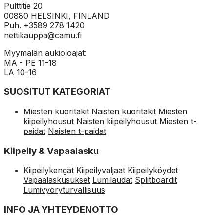
Pulttitie 20
00880 HELSINKI, FINLAND
Puh. +3589 278 1420
nettikauppa@camu.fi
Myymälän aukioloajat:
MA - PE 11-18
LA 10-16
SUOSITUT KATEGORIAT
Miesten kuoritakit
Naisten kuoritakit
Miesten
kiipeilyhousut
Naisten kiipeilyhousut
Miesten t-
paidat
Naisten t-paidat
Kiipeily & Vapaalasku
Kiipeilykengät
Kiipeilyvaljaat
Kiipeilyköydet
Vapaalaskusukset
Lumilaudat
Splitboardit
Lumivyöryturvallisuus
INFO JA YHTEYDENOTTO