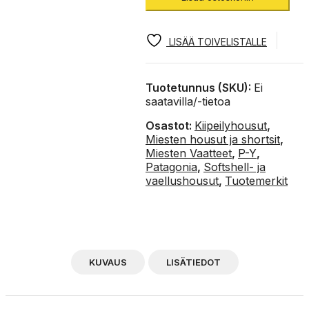
kiipeilyhousut
määrä
LISÄÄ TOIVELISTALLE
Tuotetunnus (SKU):
Ei
saatavilla/-tietoa
Osastot:
Kiipeilyhousut
,
Miesten housut ja shortsit
,
Miesten Vaatteet
,
P-Y
,
Patagonia
,
Softshell- ja
vaellushousut
,
Tuotemerkit
KUVAUS
LISÄTIEDOT