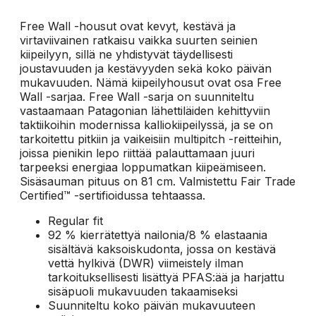
Free Wall -housut ovat kevyt, kestävä ja
virtaviivainen ratkaisu vaikka suurten seinien
kiipeilyyn, sillä ne yhdistyvät täydellisesti
joustavuuden ja kestävyyden sekä koko päivän
mukavuuden. Nämä kiipeilyhousut ovat osa Free
Wall -sarjaa. Free Wall -sarja on suunniteltu
vastaamaan Patagonian lähettiläiden kehittyviin
taktiikoihin modernissa kalliokiipeilyssä, ja se on
tarkoitettu pitkiin ja vaikeisiin multipitch -reitteihin,
joissa pienikin lepo riittää palauttamaan juuri
tarpeeksi energiaa loppumatkan kiipeämiseen.
Sisäsauman pituus on 81 cm. Valmistettu Fair Trade
Certified™ -sertifioidussa tehtaassa.
Regular fit
92 % kierrätettyä nailonia/8 % elastaania
sisältävä kaksoiskudonta, jossa on kestävä
vettä hylkivä (DWR) viimeistely ilman
tarkoituksellisesti lisättyä PFAS:ää ja harjattu
sisäpuoli mukavuuden takaamiseksi
Suunniteltu koko päivän mukavuuteen