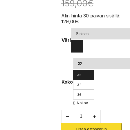
159,00
€
Alin hinta 30 päivän sisällä:
129,00
€
Väri
32
Koko
34
36
Nollaa
Free
Wall
Pants
Lisää ostoskoriin
-