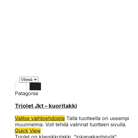
Patagonia
XL
Triolet Jkt – kuoritakki
L
Valitse vaihtoehdoista
Tällä tuotteella on useampi
M
muunnelma. Voit tehdä valinnat tuotteen sivulla.
Quick View
Triolet on klassikkotakki, "jokapaikanhöylä",