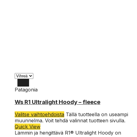
Patagonia
L
Ws R1 Ultralight Hoody – fleece
M
Valitse vaihtoehdoista
Tällä tuotteella on useampi
S
muunnelma. Voit tehdä valinnat tuotteen sivulla.
Quick View
Lämmin ja hengittävä R1® Ultralight Hoody on