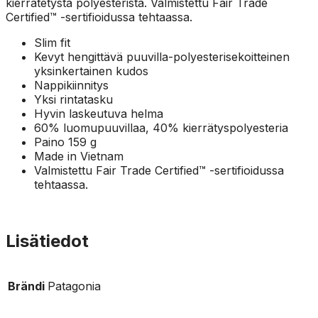
kierrätetystä polyesteristä. Valmistettu Fair Trade
Certified™ -sertifioidussa tehtaassa.
Slim fit
Kevyt hengittävä puuvilla-polyesterisekoitteinen
yksinkertainen kudos
Nappikiinnitys
Yksi rintatasku
Hyvin laskeutuva helma
60% luomupuuvillaa, 40% kierrätyspolyesteria
Paino 159 g
Made in Vietnam
Valmistettu Fair Trade Certified™ -sertifioidussa
tehtaassa.
Lisätiedot
Brändi
Patagonia