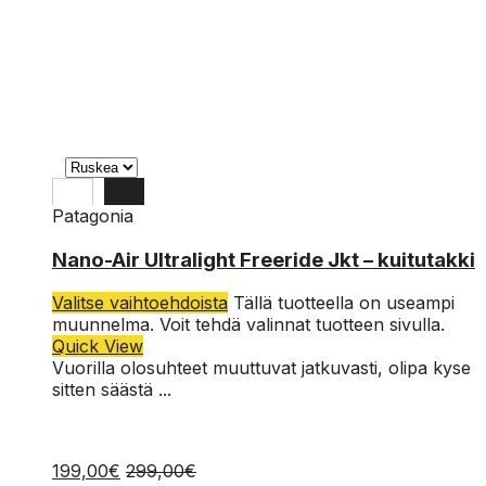
Patagonia
XL
Nano-Air Ultralight Freeride Jkt – kuitutakki
L
Valitse vaihtoehdoista
Tällä tuotteella on useampi
M
muunnelma. Voit tehdä valinnat tuotteen sivulla.
Quick View
Vuorilla olosuhteet muuttuvat jatkuvasti, olipa kyse
sitten säästä ...
199,00
€
299,00
€