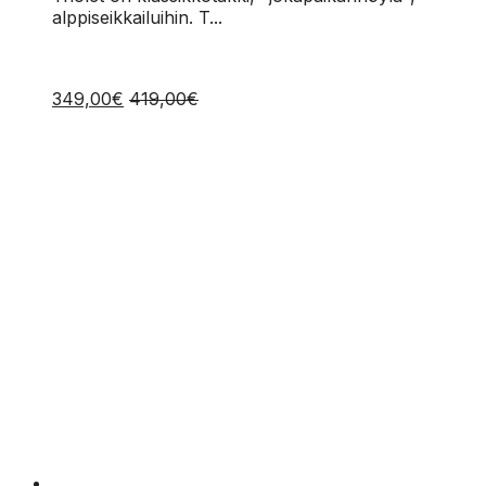
alppiseikkailuihin. T...
349,00
€
419,00
€