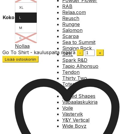
Powder Flower
RAB
XL
Relaa.com
Koko
Reusch
L
Rungne
M
Salomon
Scarpa
S
Sea to Summit
Nollaa
Singing Rock
Go To Shirt - kauluspaita määrä
SKIL
Lisää ostoskoriin
Spark R&D
Tapio Alhonsuo
Tendon
Thirty Two
Totem
Union
United Shapes
Vapaalaskukirja
Voile
Västervik
Y&Y Vertical
Wide Boyz