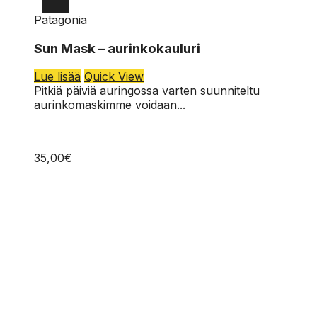
Patagonia
OS
Sun Mask – aurinkokauluri
Lue lisää
Quick View
Pitkiä päiviä auringossa varten suunniteltu
aurinkomaskimme voidaan...
35,00
€