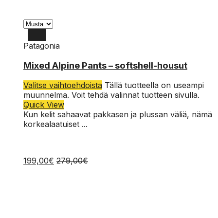
Patagonia
XL
Mixed Alpine Pants – softshell-housut
L
Valitse vaihtoehdoista
Tällä tuotteella on useampi
M
muunnelma. Voit tehdä valinnat tuotteen sivulla.
Quick View
Kun kelit sahaavat pakkasen ja plussan väliä, nämä
korkealaatuiset ...
199,00
€
279,00
€