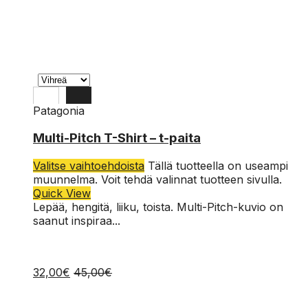
Patagonia
XL
Multi-Pitch T-Shirt – t-paita
L
Valitse vaihtoehdoista
Tällä tuotteella on useampi
M
muunnelma. Voit tehdä valinnat tuotteen sivulla.
Quick View
S
Lepää, hengitä, liiku, toista. Multi-Pitch-kuvio on
saanut inspiraa...
32,00
€
45,00
€