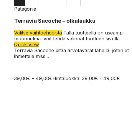
Patagonia
OS
Terravia Sacoche – olkalaukku
Valitse vaihtoehdoista
Tällä tuotteella on useampi
muunnelma. Voit tehdä valinnat tuotteen sivulla.
Quick View
Terravia Sacoche pitää arvotavarat lähellä, joten et
ihmettele miss...
39,00
€
–
49,00
€
Hintaluokka: 39,00€ - 49,00€