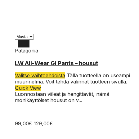
Patagonia
XL
LW All-Wear Gi Pants – housut
L
Valitse vaihtoehdoista
Tällä tuotteella on useampi
M
muunnelma. Voit tehdä valinnat tuotteen sivulla.
Quick View
S
Luonnostaan viileät ja hengittävät, nämä
monikäyttöiset housut on v...
99,00
€
129,00
€