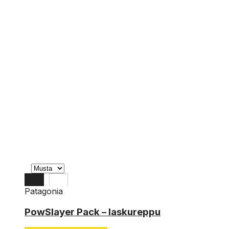
Patagonia
L
PowSlayer Pack – laskureppu
M