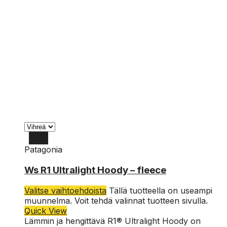
Patagonia
L
Ws R1 Ultralight Hoody – fleece
M
Valitse vaihtoehdoista
Tällä tuotteella on useampi
S
muunnelma. Voit tehdä valinnat tuotteen sivulla.
Quick View
Lämmin ja hengittävä R1® Ultralight Hoody on