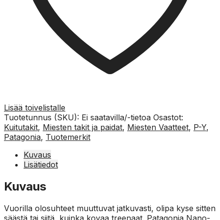
Lisää toivelistalle
Tuotetunnus (SKU):
Ei saatavilla/-tietoa
Osastot:
Kuitutakit
,
Miesten takit ja paidat
,
Miesten Vaatteet
,
P-Y
,
Patagonia
,
Tuotemerkit
Kuvaus
Lisätiedot
Kuvaus
Vuorilla olosuhteet muuttuvat jatkuvasti, olipa kyse sitten
säästä tai siitä, kuinka kovaa treenaat. Patagonia Nano-