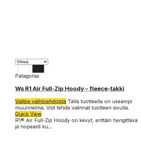
Patagonia
L
Ws R1 Air Full-Zip Hoody – fleece-takki
M
Valitse vaihtoehdoista
Tällä tuotteella on useampi
S
muunnelma. Voit tehdä valinnat tuotteen sivulla.
Quick View
R1® Air Full-Zip Hoody on kevyt, erittäin hengittävä
ja nopeasti ku...