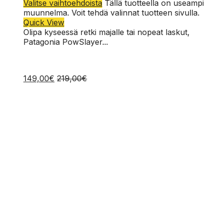
Valitse vaihtoehdoista
Tällä tuotteella on useampi
S
muunnelma. Voit tehdä valinnat tuotteen sivulla.
Quick View
Olipa kyseessä retki majalle tai nopeat laskut,
Patagonia PowSlayer...
149,00
€
219,00
€