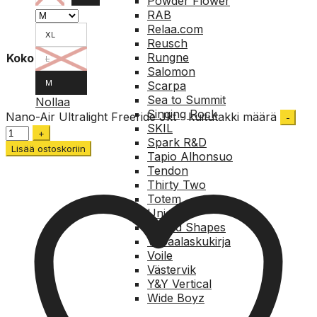
Powder Flower
RAB
Relaa.com
XL
Reusch
Rungne
Koko
L
Salomon
M
Scarpa
Sea to Summit
Nollaa
Singing Rock
Nano-Air Ultralight Freeride Jkt - kuitutakki määrä
SKIL
Spark R&D
Lisää ostoskoriin
Tapio Alhonsuo
Tendon
Thirty Two
Totem
Union
United Shapes
Vapaalaskukirja
Voile
Västervik
Y&Y Vertical
Wide Boyz