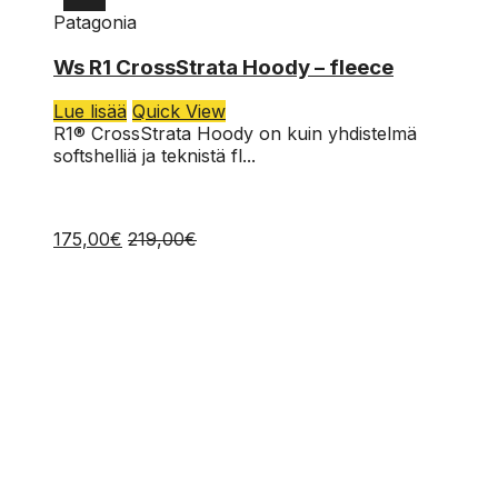
Patagonia
L
Ws R1 CrossStrata Hoody – fleece
M
Lue lisää
Quick View
S
R1® CrossStrata Hoody on kuin yhdistelmä
softshelliä ja teknistä fl...
175,00
€
219,00
€