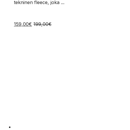
tekninen fleece, joka ...
159,00
€
199,00
€