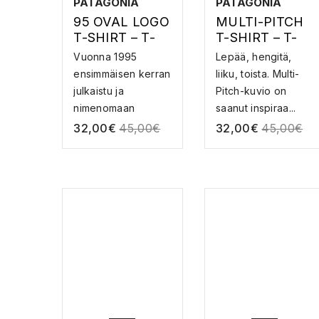
PATAGONIA
PATAGONIA
95 OVAL LOGO
MULTI-PITCH
T-SHIRT – T-
T-SHIRT – T-
PAITA
PAITA
Vuonna 1995
Lepää, hengitä,
ensimmäisen kerran
liiku, toista. Multi-
julkaistu ja
Pitch-kuvio on
nimenomaan
saanut inspiraa...
Patagonian t...
32,00
€
45,00
€
32,00
€
45,00
€