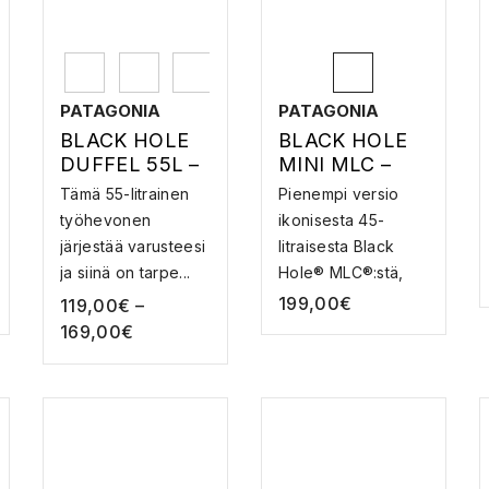
PATAGONIA
PATAGONIA
BLACK HOLE
BLACK HOLE
DUFFEL 55L –
MINI MLC –
VARUSTELAUK
REPPU
Tämä 55-litrainen
Pienempi versio
KU
työhevonen
ikonisesta 45-
järjestää varusteesi
litraisesta Black
ja siinä on tarpe...
Hole® MLC®:stä,
30-...
199,00
€
119,00
€
–
169,00
€