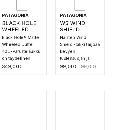
PATAGONIA
PATAGONIA
BLACK HOLE
WS WIND
WHEELED
SHIELD
DUFFEL 40L –
JACKET –
Black Hole® Matte
Naisten Wind
RENKAALLINE
TALVIJUOKSU
Wheeled Duffel
Shield -takki tarjoaa
N
TAKKI
40L -varustelaukku
kevyen
VARUSTELAUK
on täydellinen ...
tuulensuojan ja
KU
säänkestä...
349,00
€
99,00
€
199,00
€