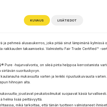
KUVAUS
LISÄTIEDOT
ja pehmeä alusasukerros, joka pitää sinut lämpimänä kylmissä ol
 raikkauden takaamiseksi. Valmistettu Fair Trade Certified™ -sert
 Pure -hajunvalvonta, on sileä pinta helppoa kerrostamista varte
siirtävän suorituskyvyn.
kaulanauha mukavuutta varten ja lenkki ripustuskuivausta varten.
pun hihnojen alta.
 mukavuutta; joustavat peukalosilmukat suojaavat käsiä turvallisesti.
ä helma lisää peittävyyttä.
tehtaassa, mikä tarkoittaa, että tämän tuotteen valmistaneet ihmiset