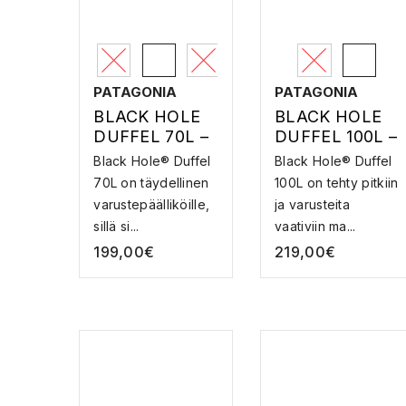
PATAGONIA
PATAGONIA
BLACK HOLE
BLACK HOLE
DUFFEL 70L –
DUFFEL 100L –
VARUSTELAUK
VARUSTELAUK
Black Hole® Duffel
Black Hole® Duffel
KU
KU
70L on täydellinen
100L on tehty pitkiin
varustepäälliköille,
ja varusteita
sillä si...
vaativiin ma...
199,00
€
219,00
€