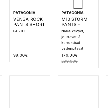
PATAGONIA
PATAGONIA
VENGA ROCK
M10 STORM
PANTS SHORT
PANTS –
–
KIIPEILYKUORI
PA83110
Nämä kevyet,
KIIPEILYHOUS
HOUSUT
joustavat, 3-
UT
kerroksiset
vedenpitävät
housut ovat Kell...
99,00
€
179,00
€
299,00
€