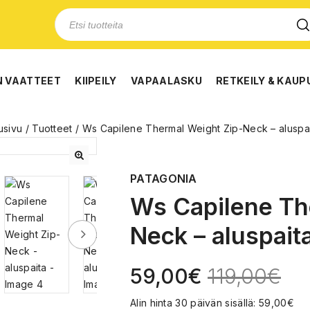
N VAATTEET
KIIPEILY
VAPAALASKU
RETKEILY & KAUP
usivu
/
Tuotteet
/
Ws Capilene Thermal Weight Zip-Neck – aluspa
🔍
PATAGONIA
Ws Capilene Th
Neck – aluspait
59,00
€
119,00
€
Alin hinta 30 päivän sisällä:
59,00
€