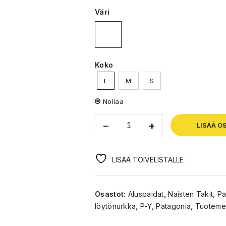
Väri
Koko
L
M
S
Nollaa
LISÄÄ O
LISÄÄ TOIVELISTALLE
Osastot:
Aluspaidat
,
Naisten Takit, P
löytönurkka
,
P-Y
,
Patagonia
,
Tuotemer