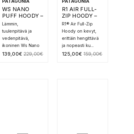
PATAGONIA
PATAGONIA
WS NANO
R1 AIR FULL-
PUFF HOODY –
ZIP HOODY –
KUITUTAKKI
FLEECE
Lämmin,
R1® Air Full-Zip
tuulenpitävä ja
Hoody on kevyt,
vedenpitävä,
erittäin hengittävä
ikoninen Ws Nano
ja nopeasti ku...
Puff® Hoody t...
139,00
€
229,00
€
125,00
€
159,00
€