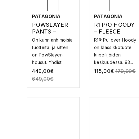
PATAGONIA
PATAGONIA
POWSLAYER
R1 P/O HOODY
PANTS –
– FLEECE
LASKETTELUH
On kunnianhimoisia
R1® Pullover Hoody
OUSUT
tuotteita, ja sitten
on klassikkotuote
on PowSlayer-
kiipeilijöiden
housut. Yhdist...
keskuudessa. 93...
449,00
€
115,00
€
179,00
€
649,00
€