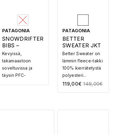
PATAGONIA
PATAGONIA
SNOWDRIFTER
BETTER
BIBS –
SWEATER JKT
LASKETTELUH
–
Kevyissä,
Better Sweater on
OUSUT
FLEECETAKKI
takamaastoon
lämmin fleece-takki
soveltuvissa ja
100% kierrätetystä
täysin PFC-
polyesteri...
vapaissa SnowDrif...
119,00
€
149,00
€