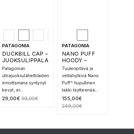
PATAGONIA
PATAGONIA
DUCKBILL CAP –
NANO PUFF
JUOKSULIPPALA
HOODY –
KKI
KUITUTAKKI
Patagonian
Tuulenpitävä ja
ultrajuoksulähettiläiden
vettähylkivä Nano
innoittamana syntynyt
Puff™ hupullinen
kevyt, er...
takki täytteenää...
29,00
€
39,00
€
155,00
€
249,00
€