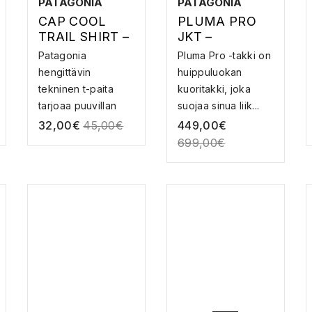
PATAGONIA
PATAGONIA
CAP COOL
PLUMA PRO
TRAIL SHIRT –
JKT –
TEKNINENPAIT
KUORITAKKI
Patagonia
Pluma Pro -takki on
A
hengittävin
huippuluokan
tekninen t-paita
kuoritakki, joka
tarjoaa puuvillan
suojaa sinua liik...
kaltaista ...
32,00
€
45,00
€
449,00
€
699,00
€