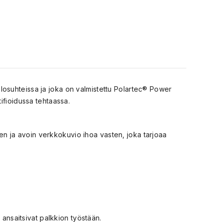
osuhteissa ja joka on valmistettu Polartec® Power
ifioidussa tehtaassa.
n ja avoin verkkokuvio ihoa vasten, joka tarjoaa
 ansaitsivat palkkion työstään.