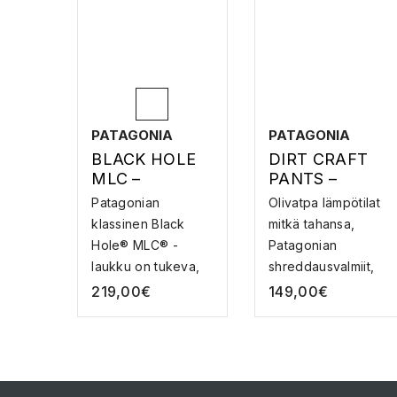
PATAGONIA
PATAGONIA
BLACK HOLE
DIRT CRAFT
MLC –
PANTS –
LENTOLAUKK
PYÖRÄILYHOU
Patagonian
Olivatpa lämpötilat
U/-REPPU
SUT
klassinen Black
mitkä tahansa,
Hole® MLC® -
Patagonian
laukku on tukeva,
shreddausvalmiit,
pehmeäpint...
pol...
219,00
€
149,00
€