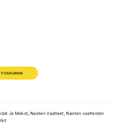
STOSKORIIN
aidat Ja Mekot
,
Naisten Vaatteet
,
Naisten vaatteiden
kit