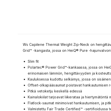
Ws Capilene Thermal Weight Zip-Neck on hengittävä 
Grid™ -kangasta, jossa on HeiQ® Pure -hajunvalvonta
Slim fit
Polartec® Power Grid™-kankaassa, jossa on HeiQ®
erinomaisen lämmön, hengittävyyden ja kosteutta 
Kauluksessa kudottu selkämys, jossa on sisäinen 
Offset-olkapääsaumat poistavat hankautumisen re
Pitkä vetoketju keskellä edessä
Kainalokiilat tarjoavat liikerataa ja hiertymätöntä
Flatlock-saumat minimoivat hankautumisen, ja pitk
Valmistettu Fair Trade Certified™ -sertifioidussa 