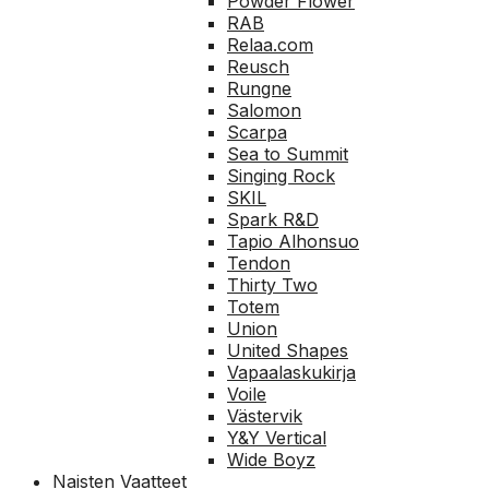
Powder Flower
RAB
Relaa.com
Reusch
Rungne
Salomon
Scarpa
Sea to Summit
Singing Rock
SKIL
Spark R&D
Tapio Alhonsuo
Tendon
Thirty Two
Totem
Union
United Shapes
Vapaalaskukirja
Voile
Västervik
Y&Y Vertical
Wide Boyz
Naisten Vaatteet