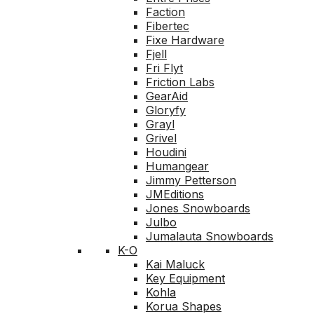
Faction
Fibertec
Fixe Hardware
Fjell
Fri Flyt
Friction Labs
GearAid
Gloryfy
Grayl
Grivel
Houdini
Humangear
Jimmy Petterson
JMEditions
Jones Snowboards
Julbo
Jumalauta Snowboards
K-O
Kai Maluck
Key Equipment
Kohla
Korua Shapes