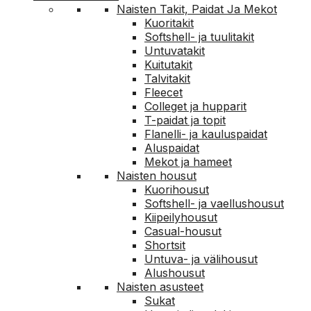
Naisten Takit, Paidat Ja Mekot
Kuoritakit
Softshell- ja tuulitakit
Untuvatakit
Kuitutakit
Talvitakit
Fleecet
Colleget ja hupparit
T-paidat ja topit
Flanelli- ja kauluspaidat
Aluspaidat
Mekot ja hameet
Naisten housut
Kuorihousut
Softshell- ja vaellushousut
Kiipeilyhousut
Casual-housut
Shortsit
Untuva- ja välihousut
Alushousut
Naisten asusteet
Sukat