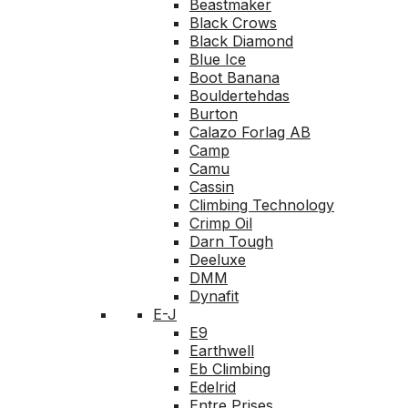
Beastmaker
Black Crows
Black Diamond
Blue Ice
Boot Banana
Bouldertehdas
Burton
Calazo Forlag AB
Camp
Camu
Cassin
Climbing Technology
Crimp Oil
Darn Tough
Deeluxe
DMM
Dynafit
E-J
E9
Earthwell
Eb Climbing
Edelrid
Entre Prises