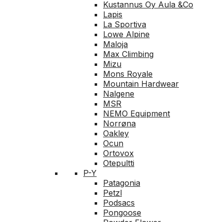
Kustannus Oy Aula &Co
Lapis
La Sportiva
Lowe Alpine
Maloja
Max Climbing
Mizu
Mons Royale
Mountain Hardwear
Nalgene
MSR
NEMO Equipment
Norrøna
Oakley
Ocun
Ortovox
Otepultti
P-Y
Patagonia
Petzl
Podsacs
Pongoose