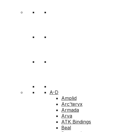
A-D
Amplid
Arc'teryx
Armada
Arva
ATK Bindings
Beal