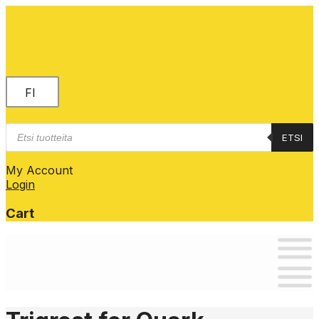
FI
Products
ETSI
search
My Account
Login
Cart
Skip
to
content