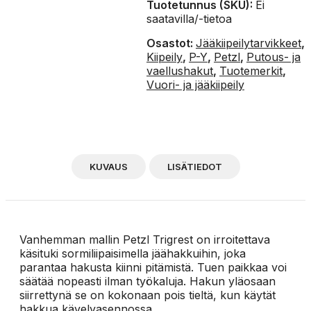
Tuotetunnus (SKU):
Ei
saatavilla/-tietoa
Osastot:
Jääkiipeilytarvikkeet
,
Kiipeily
,
P-Y
,
Petzl
,
Putous- ja
vaellushakut
,
Tuotemerkit
,
Vuori- ja jääkiipeily
KUVAUS
LISÄTIEDOT
Vanhemman mallin Petzl Trigrest on irroitettava
käsituki sormiliipaisimella jäähakkuihin, joka
parantaa hakusta kiinni pitämistä. Tuen paikkaa voi
säätää nopeasti ilman työkaluja. Hakun yläosaan
siirrettynä se on kokonaan pois tieltä, kun käytät
hakkua kävelyasennossa.