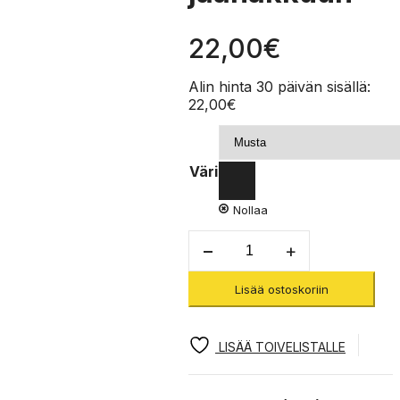
22,00
€
Alin hinta 30 päivän sisällä:
22,00
€
Väri
Nollaa
Trigrest
for
Quark
Lisää ostoskoriin
-
Käsituki
jäähakkuun
määrä
LISÄÄ TOIVELISTALLE