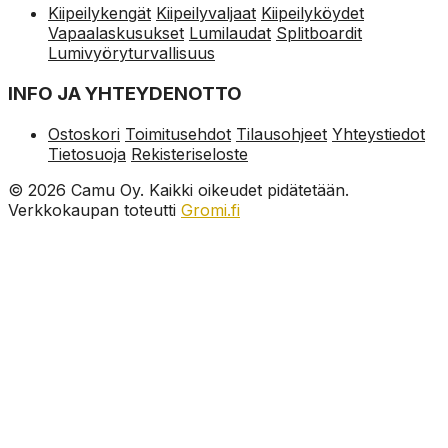
Kiipeilykengät
Kiipeilyvaljaat
Kiipeilyköydet
Vapaalaskusukset
Lumilaudat
Splitboardit
Lumivyöryturvallisuus
INFO JA YHTEYDENOTTO
Ostoskori
Toimitusehdot
Tilausohjeet
Yhteystiedot
Tietosuoja
Rekisteriseloste
© 2026 Camu Oy. Kaikki oikeudet pidätetään.
Verkkokaupan toteutti
Gromi.fi