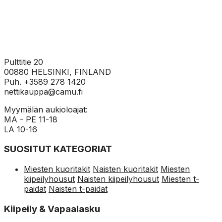
sivulla.
sivulla.
sivulla.
sivulla.
sivull
-
29,0
Pulttitie 20
00880 HELSINKI, FINLAND
Puh. +3589 278 1420
nettikauppa@camu.fi
Myymälän aukioloajat:
MA - PE 11-18
LA 10-16
SUOSITUT KATEGORIAT
Miesten kuoritakit
Naisten kuoritakit
Miesten
kiipeilyhousut
Naisten kiipeilyhousut
Miesten t-
paidat
Naisten t-paidat
Kiipeily & Vapaalasku