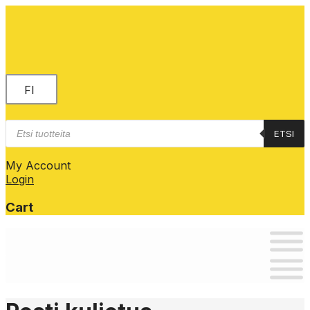
FI
Products
ETSI
search
My Account
Login
Cart
Skip
to
content