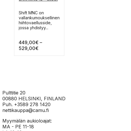
sivulla.
sivulla.
sivulla.
sivulla.
120
Tällä
Shift MNC on
90
tuotteella
vallankumouksellinen
on
hiihtovaellusside,
useampi
jossa yhdistyy...
muunnelma.
Voit
449,00
€
–
tehdä
valinnat
Hintaluokka:
529,00
€
tuotteen
449,00€
sivulla.
-
529,00€
Pulttitie 20
00880 HELSINKI, FINLAND
Puh. +3589 278 1420
nettikauppa@camu.fi
Myymälän aukioloajat:
MA - PE 11-18