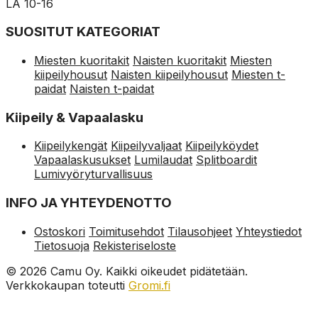
LA 10-16
SUOSITUT KATEGORIAT
Miesten kuoritakit
Naisten kuoritakit
Miesten
kiipeilyhousut
Naisten kiipeilyhousut
Miesten t-
paidat
Naisten t-paidat
Kiipeily & Vapaalasku
Kiipeilykengät
Kiipeilyvaljaat
Kiipeilyköydet
Vapaalaskusukset
Lumilaudat
Splitboardit
Lumivyöryturvallisuus
INFO JA YHTEYDENOTTO
Ostoskori
Toimitusehdot
Tilausohjeet
Yhteystiedot
Tietosuoja
Rekisteriseloste
© 2026 Camu Oy. Kaikki oikeudet pidätetään.
Verkkokaupan toteutti
Gromi.fi