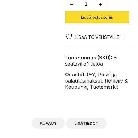
kuljetus
määrä
Lisää ostoskoriin
LISÄÄ TOIVELISTALLE
Tuotetunnus (SKU):
Ei
saatavilla/-tietoa
Osastot:
P-Y
,
Posti- ja
palautusmaksut
,
Retkeily &
Kaupunki
,
Tuotemerkit
KUVAUS
LISÄTIEDOT