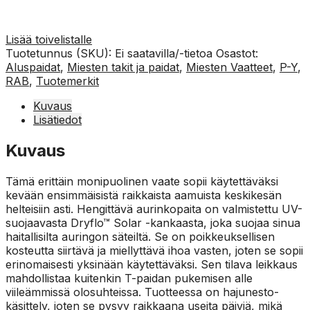
Lisää toivelistalle
Tuotetunnus (SKU):
Ei saatavilla/-tietoa
Osastot:
Aluspaidat
,
Miesten takit ja paidat
,
Miesten Vaatteet
,
P-Y
,
RAB
,
Tuotemerkit
Kuvaus
Lisätiedot
Kuvaus
Tämä erittäin monipuolinen vaate sopii käytettäväksi
kevään ensimmäisistä raikkaista aamuista keskikesän
helteisiin asti. Hengittävä aurinkopaita on valmistettu UV-
suojaavasta Dryflo™ Solar -kankaasta, joka suojaa sinua
haitallisilta auringon säteiltä. Se on poikkeuksellisen
kosteutta siirtävä ja miellyttävä ihoa vasten, joten se sopii
erinomaisesti yksinään käytettäväksi. Sen tilava leikkaus
mahdollistaa kuitenkin T-paidan pukemisen alle
viileämmissä olosuhteissa. Tuotteessa on hajunesto-
käsittely, joten se pysyy raikkaana useita päiviä, mikä