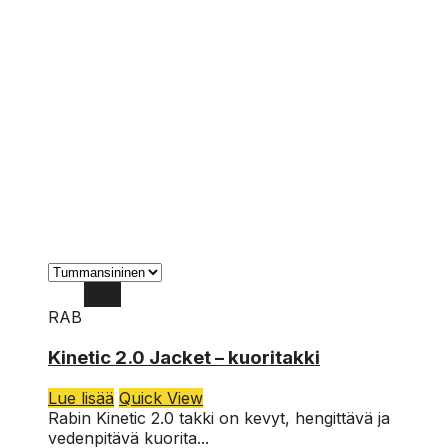
RAB
XXL
Kinetic 2.0 Jacket – kuoritakki
XL
Lue lisää
Quick View
L
Rabin Kinetic 2.0 takki on kevyt, hengittävä ja
vedenpitävä kuorita...
M