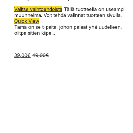
L
Valitse vaihtoehdoista
Tällä tuotteella on useampi
M
muunnelma. Voit tehdä valinnat tuotteen sivulla.
Quick View
Tämä on se t-paita, johon palaat yhä uudelleen,
olitpa sitten kiipe...
39,00
€
49,00
€