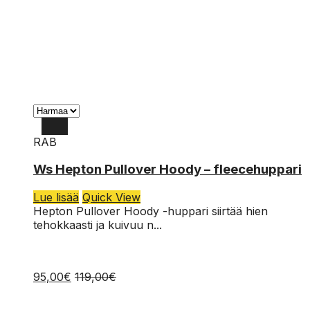
RAB
L
Ws Hepton Pullover Hoody – fleecehuppari
M
Lue lisää
Quick View
S
Hepton Pullover Hoody -huppari siirtää hien
tehokkaasti ja kuivuu n...
95,00
€
119,00
€