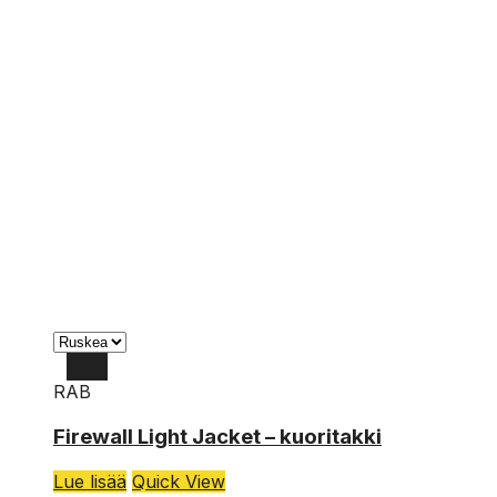
RAB
XL
Firewall Light Jacket – kuoritakki
L
Lue lisää
Quick View
M