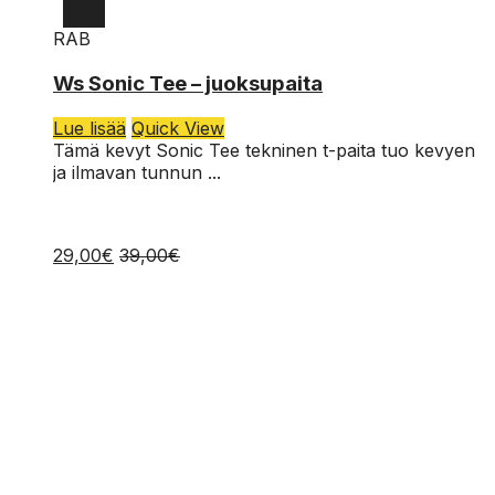
RAB
L
Ws Sonic Tee – juoksupaita
M
Lue lisää
Quick View
S
Tämä kevyt Sonic Tee tekninen t-paita tuo kevyen
ja ilmavan tunnun ...
29,00
€
39,00
€