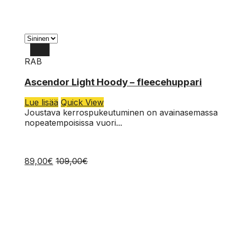
RAB
XL
Ascendor Light Hoody – fleecehuppari
L
Lue lisää
Quick View
M
Joustava kerrospukeutuminen on avainasemassa
nopeatempoisissa vuori...
89,00
€
109,00
€