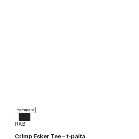
RAB
XL
Crimp Esker Tee – t-paita