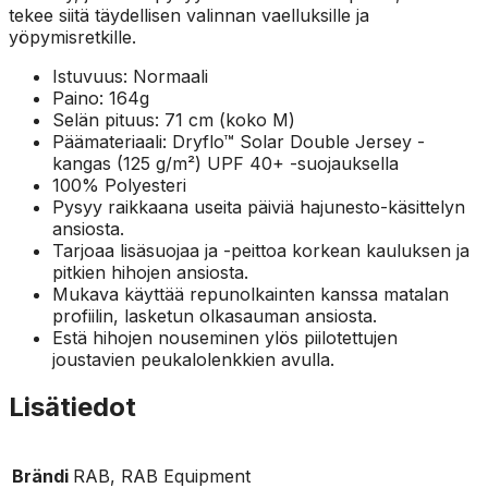
tekee siitä täydellisen valinnan vaelluksille ja
yöpymisretkille.
Istuvuus: Normaali
Paino: 164g
Selän pituus: 71 cm (koko M)
Päämateriaali: Dryflo™ Solar Double Jersey -
kangas (125 g/m²) UPF 40+ -suojauksella
100% Polyesteri
Pysyy raikkaana useita päiviä hajunesto-käsittelyn
ansiosta.
Tarjoaa lisäsuojaa ja -peittoa korkean kauluksen ja
pitkien hihojen ansiosta.
Mukava käyttää repunolkainten kanssa matalan
profiilin, lasketun olkasauman ansiosta.
Estä hihojen nouseminen ylös piilotettujen
joustavien peukalolenkkien avulla.
Lisätiedot
Brändi
RAB, RAB Equipment