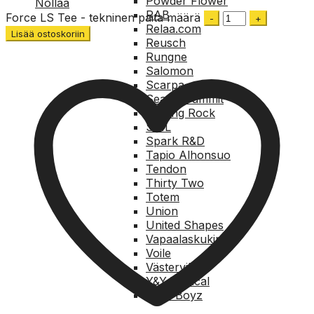
Powder Flower
Nollaa
RAB
Force LS Tee - tekninen paita määrä
Relaa.com
Lisää ostoskoriin
Reusch
Rungne
Salomon
Scarpa
Sea to Summit
Singing Rock
SKIL
Spark R&D
Tapio Alhonsuo
Tendon
Thirty Two
Totem
Union
United Shapes
Vapaalaskukirja
Voile
Västervik
Y&Y Vertical
Wide Boyz