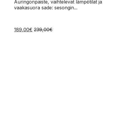
Auringonpaiste, vaihtelevat lämpötilat ja
vaakasuora sade: sesongin...
189,00
€
239,00
€