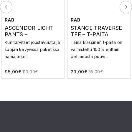
RAB
RAB
ASCENDOR LIGHT
STANCE TRAVERSE
PANTS –
TEE – T-PAITA
SOFTSHELL-
Kun tarvitset joustavuutta ja
Tämä klassinen t-paita on
HOUSUT
suojaa kevyessä paketissa,
valmistettu 100% erittäin
nämä tekni...
pehmeästä puuvi...
95,00
€
29,00
€
119,00
€
35,00
€