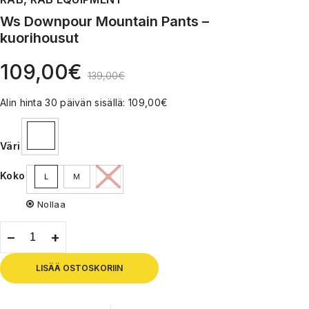
Ws Downpour Mountain Pants –
kuorihousut
109,00
€
139,00
€
Alin hinta 30 päivän sisällä:
109,00
€
Väri
Koko
L
M
S
Nollaa
LISÄÄ OSTOSKORIIN