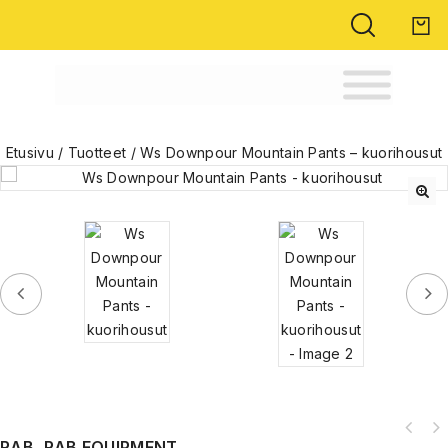
Etusivu
/
Tuotteet
/
Ws Downpour Mountain Pants – kuorihousut
🔍
RAB, RAB EQUIPMENT