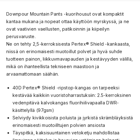
Downpour Mountain Pants -kuorihousut ovat kompaktit
kantaa mukana ja nopeat ottaa käyttöön myrskyssä, ja ne
ovat vaativien vaellusten, patikoinnin ja kiipeilyn
perusvaruste.
Ne on tehty 2,5-kerroksisesta Pertex® Shield -kankaasta,
niissä on erinomaisesti muotoillut polvet ja hyvä suhde
tuotteen painon, liikkuvmavapauden ja kestävyyden välillä,
mikä on ihanteellista tekniseen maastoon ja
arvaamattomaan säähän.
40D Pertex® Shield -ripstop-kangas on tarpeeksi
kestävää kaikkiin vuoristoharrastuksiin: 2.5-kerroksinen
vedenpitävä kalvokangas fluorihiilivapaalla DWR-
käsittelyllä (97gsm)
Selviydy kivikkoisista poluista ja jyrkistä skrämbläyksistä
erinomaisesti muotoilltujen polvien ansiosta
Täyspitkä, kaksisuuntainen vetoketju mahdollistaa