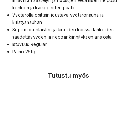
ilmavirran säätelyn ja housujen vetämisen helposti
kenkien ja kamppeiden päälle
Vyötäröllä osittain joustava vyötärönauha ja
kiristysnauhan
Sopii monenlaisten jalkineiden kanssa lahkeiden
säädettävyyden ja nepparikiinnityksen ansiosta
Istuvuus Regular
Paino 261g
Tutustu myös