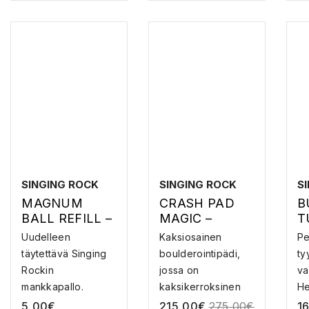
SINGING ROCK
SINGING ROCK
S
MAGNUM
CRASH PAD
B
BALL REFILL –
MAGIC –
T
UUDELLEEN
BOULDEROINT
V
Uudelleen
Kaksiosainen
Pe
TÄYTETTÄVÄ
IPÄDI
I
täytettävä Singing
boulderointipädi,
ty
MANKKAPALL
Rockin
jossa on
va
O
mankkapallo.
kaksikerroksinen
He
Uudelleen täy...
iskuja vai...
ja
5,00
€
215,00
€
275,00
€
1