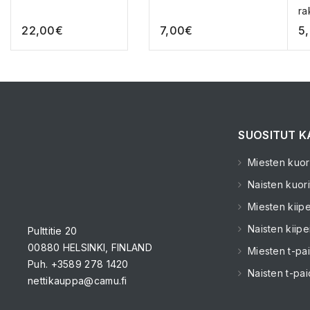
ra
mu
22,00
€
7,00
€
5
SUOSITUT K
Miesten kuori
Naisten kuori
Miesten kiipe
Naisten kiipe
Pulttitie 20
00880 HELSINKI, FINLAND
Miesten t-pai
Puh. +3589 278 1420
Naisten t-pai
nettikauppa@camu.fi