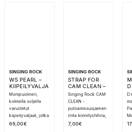
SINGING ROCK
SINGING ROCK
S
WS PEARL –
STRAP FOR
M
KIIPEILYVALJA
CAM CLEAN –
D
AT
PUTOAMISSU
Monipuolinen,
Singing Rock CAM
D:
OJA
kolmella soljella
CLEAN -
ma
varustetut
putoamissuojaimen
Pa
kiipeilyvaljaat, jotka
rinta kiinnityshihna,
Ma
o...
jos...
69,00
€
7,00
€
1