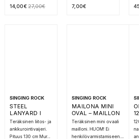
14,00
€
27,00
€
7,00
€
4
SINGING ROCK
SINGING ROCK
S
STEEL
MAILONA MINI
O
LANYARD I
OVAL – MAILLON
1
130CM –
S
Teräksinen liitos- ja
Teräksinen mini ovaali
12
VAIJERIANKKU
ankkurointivaijeri.
mailloni. HUOM! Ei
na
RI
Pituus 130 cm Mur...
henkilövarmistamiseen....
an