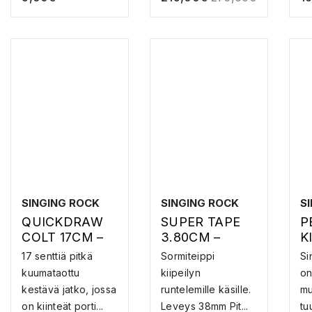
SINGING ROCK
SINGING ROCK
S
QUICKDRAW
SUPER TAPE
P
COLT 17CM –
3.80CM –
K
JARKO
KIIPEILYTEIPPI
Ä
17 senttiä pitkä
Sormiteippi
Si
kuumataottu
kiipeilyn
on
kestävä jatko, jossa
runtelemille käsille.
mu
on kiinteät porti...
Leveys 38mm Pit...
tu