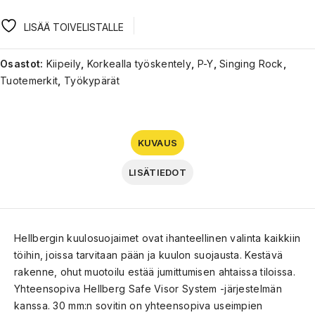
LISÄÄ TOIVELISTALLE
Osastot:
Kiipeily
,
Korkealla työskentely
,
P-Y
,
Singing Rock
,
Tuotemerkit
,
Työkypärät
KUVAUS
LISÄTIEDOT
Hellbergin kuulosuojaimet ovat ihanteellinen valinta kaikkiin
töihin, joissa tarvitaan pään ja kuulon suojausta. Kestävä
rakenne, ohut muotoilu estää jumittumisen ahtaissa tiloissa.
Yhteensopiva Hellberg Safe Visor System -järjestelmän
kanssa. 30 mm:n sovitin on yhteensopiva useimpien