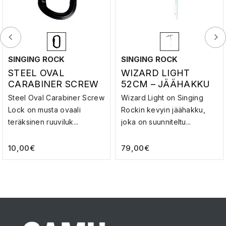
SINGING ROCK
SINGING ROCK
STEEL OVAL
WIZARD LIGHT
CARABINER SCREW
52CM – JÄÄHAKKU
LOCK – TERÄS
Steel Oval Carabiner Screw
Wizard Light on Singing
SULKURENGAS
Lock on musta ovaali
Rockin kevyin jäähakku,
teräksinen ruuviluk...
joka on suunniteltu...
10,00
€
79,00
€