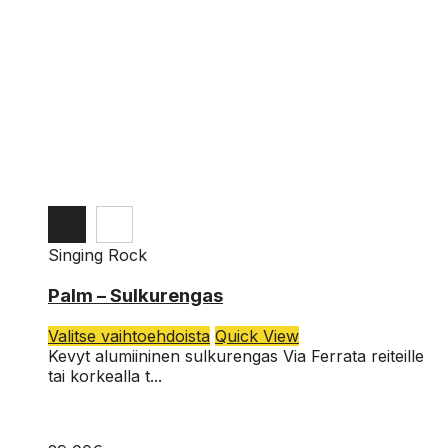
Singing Rock
Palm – Sulkurengas
Tällä
Valitse vaihtoehdoista
Quick View
tuotteella
Kevyt alumiininen sulkurengas Via Ferrata reiteille
on
tai korkealla t...
useampi
muunnelma.
Voit