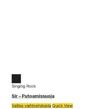
Singing Rock
Sir – Putoamissuoja
Tällä
Valitse vaihtoehdoista
Quick View