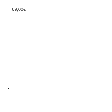
muunnelma.
Voit
69,00
€
tehdä
valinnat
tuotteen
sivulla.