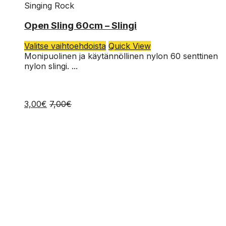
Singing Rock
Open Sling 60cm – Slingi
Tällä
Valitse vaihtoehdoista
Quick View
tuotteella
Monipuolinen ja käytännöllinen nylon 60 senttinen
on
nylon slingi. ...
useampi
muunnelma.
Voit
3,00
€
7,00
€
tehdä
valinnat
tuotteen
sivulla.