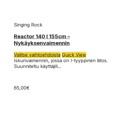
Singing Rock
Reactor 140 I 155cm –
Nykäyksenvaimennin
Tällä
Valitse vaihtoehdoista
Quick View
tuotteella
Iskunvaimennin, jossa on I-tyyppinen liitos.
on
Suunniteltu käyttäjill...
useampi
muunnelma.
Voit
65,00
€
tehdä
valinnat
tuotteen
sivulla.