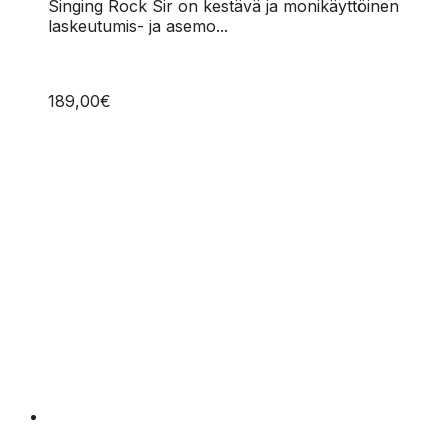
tuotteella
Singing Rock Sir on kestävä ja monikäyttöinen
on
laskeutumis- ja asemo...
useampi
muunnelma.
Voit
189,00
€
tehdä
valinnat
tuotteen
sivulla.