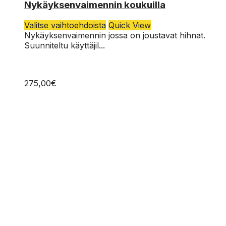
Nykäyksenvaimennin koukuilla
Tällä
Valitse vaihtoehdoista
Quick View
tuotteella
Nykäyksenvaimennin jossa on joustavat hihnat.
on
Suunniteltu käyttäjil...
useampi
muunnelma.
Voit
275,00
€
tehdä
valinnat
tuotteen
sivulla.