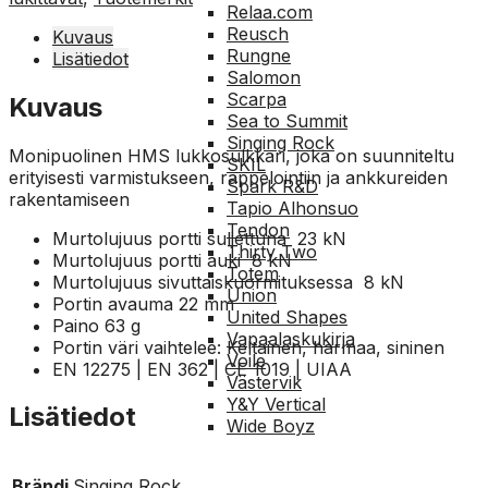
Relaa.com
Reusch
Kuvaus
Rungne
Lisätiedot
Salomon
Scarpa
Kuvaus
Sea to Summit
Singing Rock
Monipuolinen HMS lukkosulkkari, joka on suunniteltu
SKIL
erityisesti varmistukseen, rappelointiin ja ankkureiden
Spark R&D
rakentamiseen
Tapio Alhonsuo
Tendon
Murtolujuus portti suljettuna
23 kN
Thirty Two
Murtolujuus portti auki 8
kN
Totem
Murtolujuus sivuttaiskuormituksessa 8
kN
Union
Portin avauma
22 mm
United Shapes
Paino 63
g
Vapaalaskukirja
Portin väri vaihtelee: Keltainen, harmaa, sininen
Voile
EN 12275 | EN 362 | CE 1019 | UIAA
Västervik
Y&Y Vertical
Lisätiedot
Wide Boyz
Brändi
Singing Rock