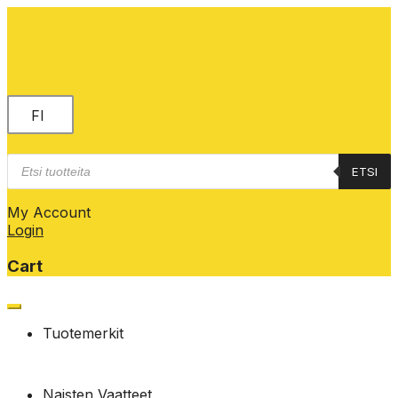
FI
Products
ETSI
search
My Account
Login
Cart
Skip
to
Tuotemerkit
content
Naisten Vaatteet