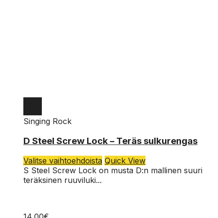
Singing Rock
D Steel Screw Lock – Teräs sulkurengas
Tällä
Valitse vaihtoehdoista
Quick View
tuotteella
S Steel Screw Lock on musta D:n mallinen suuri
on
teräksinen ruuviluki...
useampi
muunnelma.
Voit
14,00
€