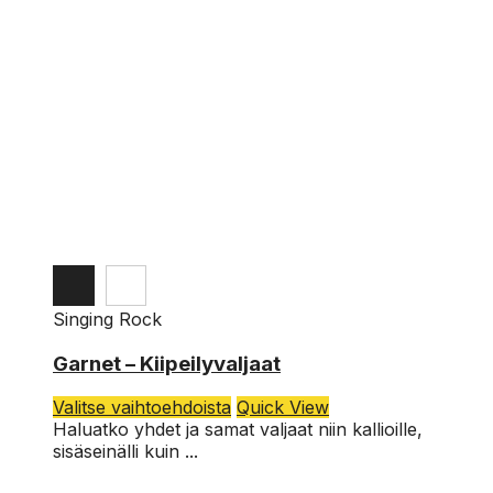
Singing Rock
XL
Garnet – Kiipeilyvaljaat
L
Tällä
Valitse vaihtoehdoista
Quick View
tuotteella
M
Haluatko yhdet ja samat valjaat niin kallioille,
on
sisäseinälli kuin ...
S
useampi