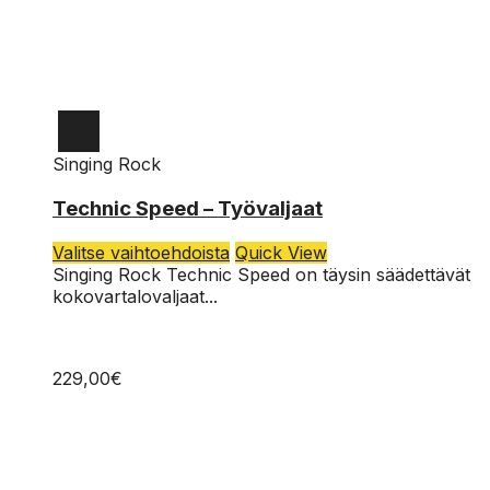
Singing Rock
XL
Technic Speed – Työvaljaat
M-L
Tällä
Valitse vaihtoehdoista
Quick View
tuotteella
S
Singing Rock Technic Speed on täysin säädettävät
on
kokovartalovaljaat...
useampi
muunnelma.
Voit
229,00
€
tehdä
valinnat
tuotteen
sivulla.