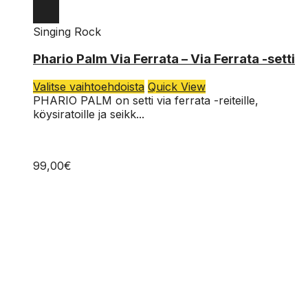
Singing Rock
Phario Palm Via Ferrata – Via Ferrata -setti
Tällä
Valitse vaihtoehdoista
Quick View
tuotteella
PHARIO PALM on setti via ferrata -reiteille,
on
köysiratoille ja seikk...
useampi
muunnelma.
Voit
99,00
€
tehdä
valinnat
tuotteen
sivulla.