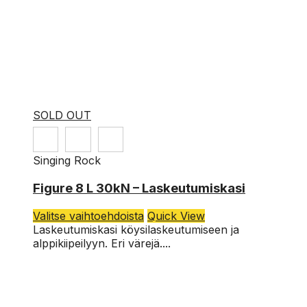
SOLD OUT
Singing Rock
Figure 8 L 30kN – Laskeutumiskasi
Tällä
Valitse vaihtoehdoista
Quick View
tuotteella
Laskeutumiskasi köysilaskeutumiseen ja
on
alppikiipeilyyn. Eri värejä....
useampi
muunnelma.
Voit
tehdä