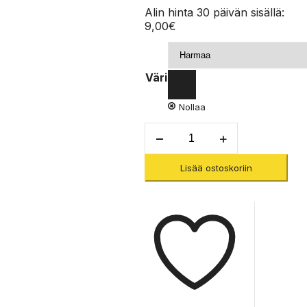
Alin hinta 30 päivän sisällä:
9,00
€
Väri
Nollaa
Colt
Wire
Straight
Lisää ostoskoriin
-
Sulkurengas
määrä