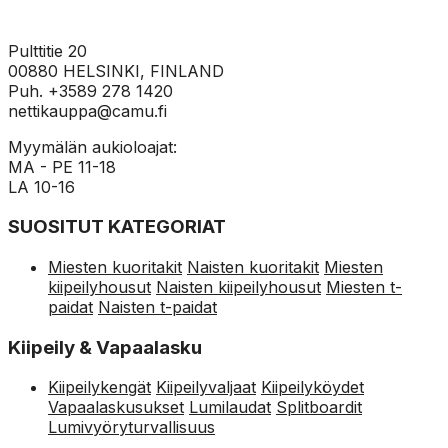
Pulttitie 20
00880 HELSINKI, FINLAND
Puh. +3589 278 1420
nettikauppa@camu.fi
Myymälän aukioloajat:
MA - PE 11-18
LA 10-16
SUOSITUT KATEGORIAT
Miesten kuoritakit
Naisten kuoritakit
Miesten
kiipeilyhousut
Naisten kiipeilyhousut
Miesten t-
paidat
Naisten t-paidat
Kiipeily & Vapaalasku
Kiipeilykengät
Kiipeilyvaljaat
Kiipeilyköydet
Vapaalaskusukset
Lumilaudat
Splitboardit
Lumivyöryturvallisuus