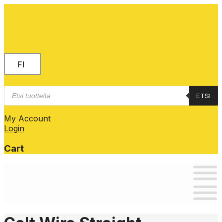
FI
Products
ETSI
search
My Account
Login
Cart
Skip
to
content