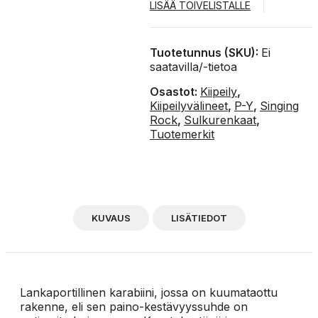
LISÄÄ TOIVELISTALLE
Tuotetunnus (SKU):
Ei
saatavilla/-tietoa
Osastot:
Kiipeily
,
Kiipeilyvälineet
,
P-Y
,
Singing
Rock
,
Sulkurenkaat
,
Tuotemerkit
KUVAUS
LISÄTIEDOT
Lankaportillinen karabiini, jossa on kuumataottu
rakenne, eli sen paino-kestävyyssuhde on