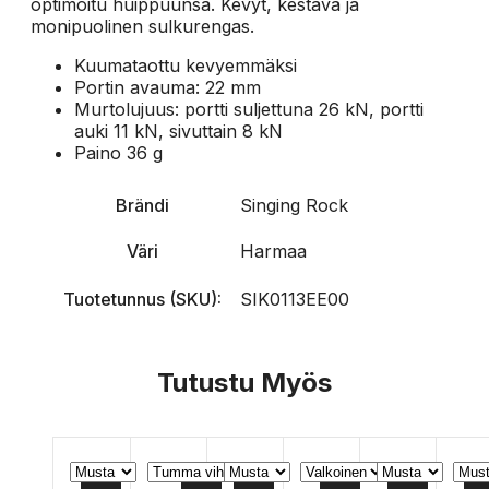
optimoitu huippuunsa. Kevyt, kestävä ja
monipuolinen sulkurengas.
Kuumataottu kevyemmäksi
Portin avauma: 22 mm
Murtolujuus: portti suljettuna 26 kN, portti
auki 11 kN, sivuttain 8 kN
Paino 36 g
Brändi
Singing Rock
Väri
Harmaa
Tuotetunnus (SKU):
SIK0113EE00
Tutustu Myös