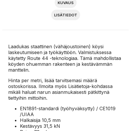
KUVAUS
LISÄTIEDOT
Laadukas staattinen (vähäjoustoinen) köysi
laskeutumiseen ja työkäyttöön. Valmistuksessa
käytetty Route 44 -teknologiaa. Tämä mahdollistaa
köyden ohuemman rakenteen ja kestävämmän
manttelin.
Hinta per metri, lisää tarvitsemasi määrä
ostoskorissa. Ilmoita myös Lisätietoja-kohdassa
mikäli haluat narun asianmukaisesti pätkittynä
tiettyihin mittoihin.
EN1891-standardi (työhyväksytty) / CE1019
/UIAA
Halkaisija 10,5 mm
Kestävyys 31,5 kN