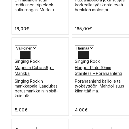
tuotteella
tuotteella
teräksinen triplelock-
korkealla työskentelevää
on
on
sulkurengas. Murtolu...
henkilöä molempi...
useampi
useampi
muunnelma.
muunnelma.
Voit
Voit
18,00
€
165,00
€
tehdä
tehdä
valinnat
valinnat
tuotteen
tuotteen
sivulla.
sivulla.
Singing Rock
Singing Rock
Magnum Cube 56g –
Hanger Plate 10mm
Mankka
Stainless – Porahaanlehti
Tällä
Tällä
Singing Rockin
Porahaanlehti kalliolle tai
tuotteella
tuotteella
mankkapala. Laadukas
työkäyttöön. Mahdollisuus
on
on
perusmankka niin sisä-
kiinnittää ma...
useampi
useampi
kuin ulk...
muunnelma.
muunnelma.
Voit
Voit
5,00
€
4,00
€
tehdä
tehdä
valinnat
valinnat
tuotteen
tuotteen
sivulla.
sivulla.