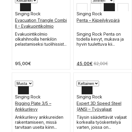
Singing Rock
Singing Rock
Evacuation Triangle Combi
Penta – Kiipeilykypärä
II – Evakuointikolmio
Tällä
Tällä
Evakuointikolmio
Singing Rock Penta on
tuotteella
tuotteella
olkahihnoilla henkilön
todella kevyt, mukava ja
on
on
pelastamiseksi tuolihissist...
hyvin tuulettuva kii...
useampi
useampi
muunnelma.
muunnelma.
Voit
Voit
95,00
€
45,00
€
62,00
€
tehdä
tehdä
valinnat
valinnat
tuotteen
tuotteen
sivulla.
sivulla.
Singing Rock
Singing Rock
Rigging Plate 3/5 –
Expert 3D Speed Steel
XL
Ankkurilevy
(ANSI – Työvaljaat
M-L
Tällä
Tällä
Ankkurilevy ankkureiden
Täysin säädettävät valjaat
tuotteella
tuotteella
rakentamiseen, missä
korkealla työskentelyä
S
on
on
tarvitaan useita kiinn...
varten, joissa on...
useampi
useampi