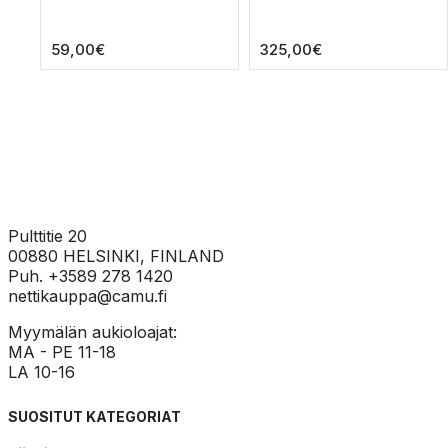
muunnelma.
muunnelma.
Voit
Voit
59,00
€
325,00
€
tehdä
tehdä
valinnat
valinnat
tuotteen
tuotteen
sivulla.
sivulla.
Pulttitie 20
00880 HELSINKI, FINLAND
Puh. +3589 278 1420
nettikauppa@camu.fi
Myymälän aukioloajat:
MA - PE 11-18
LA 10-16
SUOSITUT KATEGORIAT