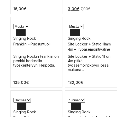
muunnelma.
muunnelma.
Voit
Voit
16,00
€
3,00
€
7,00
€
tehdä
tehdä
valinnat
valinnat
tuotteen
tuotteen
sivulla.
sivulla.
Singing Rock
Singing Rock
Franklin – Puosuntuoli
Site Locker + Static 11mm
4m – Työasemointiväline
Tällä
Tällä
Singing Rockin Franklin on
Site Locker + Static 11 on
tuotteella
tuotteella
penkki korkealla
4m pitkä
on
on
työskentelyyn. Helpotta...
työasemointiköysi jossa
useampi
useampi
mukana ...
muunnelma.
muunnelma.
Voit
Voit
135,00
€
132,00
€
tehdä
tehdä
valinnat
valinnat
tuotteen
tuotteen
sivulla.
sivulla.
Singing Rock
Singing Rock