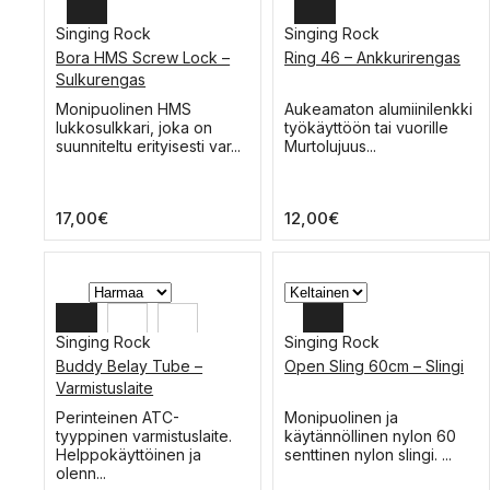
Singing Rock
Singing Rock
Bora HMS Screw Lock –
Ring 46 – Ankkurirengas
Sulkurengas
Tällä
Tällä
Monipuolinen HMS
Aukeamaton alumiinilenkki
tuotteella
tuotteella
lukkosulkkari, joka on
työkäyttöön tai vuorille
on
on
suunniteltu erityisesti var...
Murtolujuus...
useampi
useampi
muunnelma.
muunnelma.
Voit
Voit
17,00
€
12,00
€
tehdä
tehdä
valinnat
valinnat
tuotteen
tuotteen
sivulla.
sivulla.
Singing Rock
Singing Rock
Buddy Belay Tube –
Open Sling 60cm – Slingi
Varmistuslaite
Tällä
Tällä
Perinteinen ATC-
Monipuolinen ja
tuotteella
tuotteella
tyyppinen varmistuslaite.
käytännöllinen nylon 60
on
on
Helppokäyttöinen ja
senttinen nylon slingi. ...
useampi
useampi
olenn...