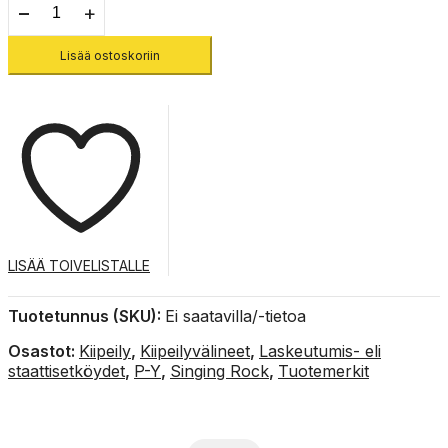
Static
R44
10.5
Lisää ostoskoriin
1m
-
Staattinen
köysi
määrä
LISÄÄ TOIVELISTALLE
Tuotetunnus (SKU):
Ei saatavilla/-tietoa
Osastot:
Kiipeily
,
Kiipeilyvälineet
,
Laskeutumis- eli
staattisetköydet
,
P-Y
,
Singing Rock
,
Tuotemerkit