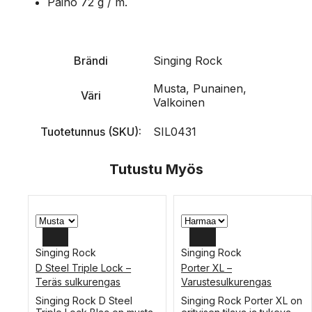
Paino 72 g / m.
Brändi
Singing Rock
Musta, Punainen,
Väri
Valkoinen
Tuotetunnus (SKU):
SIL0431
Tutustu Myös
Singing Rock
Singing Rock
D Steel Triple Lock –
Porter XL –
Teräs sulkurengas
Varustesulkurengas
Tällä
Tällä
Singing Rock D Steel
Singing Rock Porter XL on
tuotteella
tuotteella