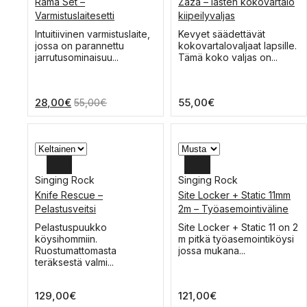
Rama Set –
Zaza – lasten kokovartalo
Varmistuslaitesetti
kiipeilyvaljas
Tällä
Tällä
Intuitiivinen varmistuslaite,
Kevyet säädettävät
tuotteella
tuotteella
jossa on parannettu
kokovartalovaljaat lapsille.
on
on
jarrutusominaisuu...
Tämä koko valjas on...
useampi
useampi
muunnelma.
muunnelma.
Voit
Voit
28,00
€
55,00
€
55,00
€
tehdä
tehdä
valinnat
valinnat
tuotteen
tuotteen
sivulla.
sivulla.
Singing Rock
Singing Rock
Knife Rescue –
Site Locker + Static 11mm
Pelastusveitsi
2m – Työasemointiväline
Tällä
Tällä
Pelastuspuukko
Site Locker + Static 11 on 2
tuotteella
tuotteella
köysihommiin.
m pitkä työasemointiköysi
on
on
Ruostumattomasta
jossa mukana...
useampi
useampi
teräksestä valmi...
muunnelma.
muunnelma.
Voit
Voit
129,00
€
121,00
€
tehdä
tehdä