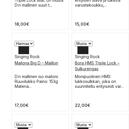
Triple Lock Blac on musta
erityisen tilava ja tukeva
on
on
D:n mallinen suuri t...
varustekoukku,...
useampi
useampi
muunnelma.
muunnelma.
Voit
Voit
18,00
€
15,00
€
tehdä
tehdä
valinnat
valinnat
tuotteen
tuotteen
sivulla.
sivulla.
Singing Rock
Singing Rock
Mailona Big D – Maillon
Bora HMS Triple Lock –
Sulkurengas
Tällä
Tällä
D:n mallinen iso mailoni.
Monipuolinen HMS
tuotteella
tuotteella
Ruuvilukko Paino: 153g
lukkosulkkari, joka on
on
on
Materia...
suunniteltu erityisesti var...
useampi
useampi
muunnelma.
muunnelma.
Voit
Voit
17,00
€
22,00
€
tehdä
tehdä
valinnat
valinnat
tuotteen
tuotteen
sivulla.
sivulla.