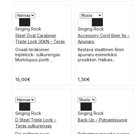
valinnat
valinnat
tuotteen
tuotteen
sivulla.
sivulla.
Singing Rock
Singing Rock
Steel Oval Carabiner
Accessory Cord 6mm 1m –
Triple Lock 30kN – Teräs
Apunaru
sulkurengas
Tällä
Tällä
Ovaali teräksinen
Kestävä staattinen 6mm
tuotteella
tuotteella
triplelock- sulkurengas.
apunaru esimerkiksi
on
on
Murtolujuus portti ...
prusikkiin. Halkais...
useampi
useampi
muunnelma.
muunnelma.
Voit
Voit
15,00
€
1,30
€
tehdä
tehdä
valinnat
valinnat
tuotteen
tuotteen
sivulla.
sivulla.
Singing Rock
Singing Rock
D Steel Triple Lock –
Back Up – Putoamissuoja
Teräs sulkurengas
Tällä
Tällä
D:n mallinen suuri
Putoamissuoja joka suojaa