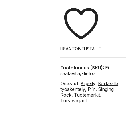
LISÄÄ TOIVELISTALLE
Tuotetunnus (SKU):
Ei
saatavilla/-tietoa
Osastot:
Kiipeily
,
Korkealla
työskentely
,
P-Y
,
Singing
Rock
,
Tuotemerkit
,
Turvavaljaat