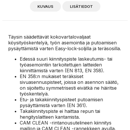
KUVAUS
LISÄTIEDOT
Täysin säädettävät kokovartalovaljaat
köysityöskentelyä, työn asemointia ja putoamisen
pysäyttämistä varten Easy-lock-soljilla ja teräsosilla.
Edessä suuri kiinnityspiste laskeutumis- tai
työasemointiin tarkoitettujen laitteiden
kiinnittämistä varten (EN 813, EN 358).
EN 358:n mukaiset teräksiset
sivuasennuspisteet, joissa on asennon säätö,
on sijoitettu symmetrisesti eivätkä ne häiritse
työskentelyä.
Etu- ja takakiinnityspisteet putoamisen
pysäyttämistä varten (EN 361).
Takakiinnityspiste ei haittaa repun tai
hengityslaitteen kantamista.
CAM CLEAN -rintanousutelineen kiinnitys
maillon ja CAM CLEAN -rannekkeen avulla.