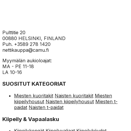
Pulttitie 20
00880 HELSINKI, FINLAND
Puh. +3589 278 1420
nettikauppa@camu.fi
Myymälän aukioloajat:
MA - PE 11-18
LA 10-16
SUOSITUT KATEGORIAT
Miesten kuoritakit
Naisten kuoritakit
Miesten
kiipeilyhousut
Naisten kiipeilyhousut
Miesten t-
paidat
Naisten t-paidat
Kiipeily & Vapaalasku
Kiipeilykengät
Kiipeilyvaljaat
Kiipeilyköydet