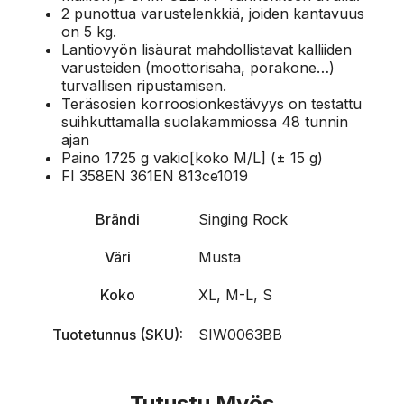
2 punottua varustelenkkiä, joiden kantavuus
on 5 kg.
Lantiovyön lisäurat mahdollistavat kalliiden
varusteiden (moottorisaha, porakone…)
turvallisen ripustamisen.
Teräsosien korroosionkestävyys on testattu
suihkuttamalla suolakammiossa 48 tunnin
ajan
Paino 1725 g vakio[koko M/L] (± 15 g)
FI 358EN 361EN 813ce1019
Brändi
Singing Rock
Väri
Musta
Koko
XL, M-L, S
Tuotetunnus (SKU):
SIW0063BB
Tutustu Myös