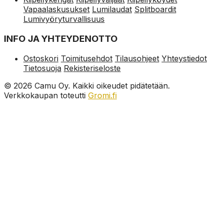
Vapaalaskusukset
Lumilaudat
Splitboardit
Lumivyöryturvallisuus
INFO JA YHTEYDENOTTO
Ostoskori
Toimitusehdot
Tilausohjeet
Yhteystiedot
Tietosuoja
Rekisteriseloste
© 2026 Camu Oy. Kaikki oikeudet pidätetään.
Verkkokaupan toteutti
Gromi.fi