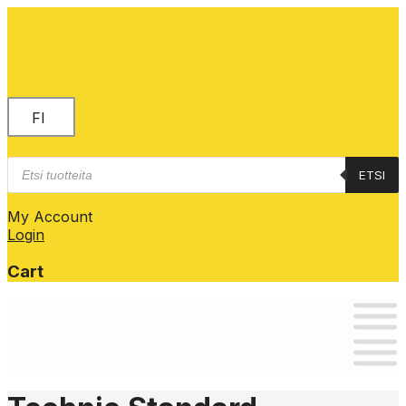
FI
Products
ETSI
search
My Account
Login
Cart
Skip
to
content