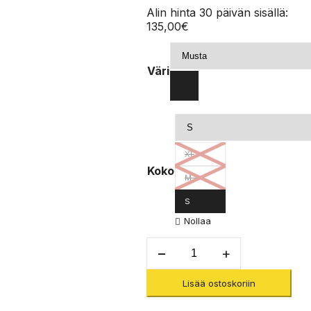
Alin hinta 30 päivän sisällä:
135,00
€
Väri
XL
Koko
M-L
S
Nollaa
Technic
Standard
-
Lisää ostoskoriin
Työvaljaat
määrä