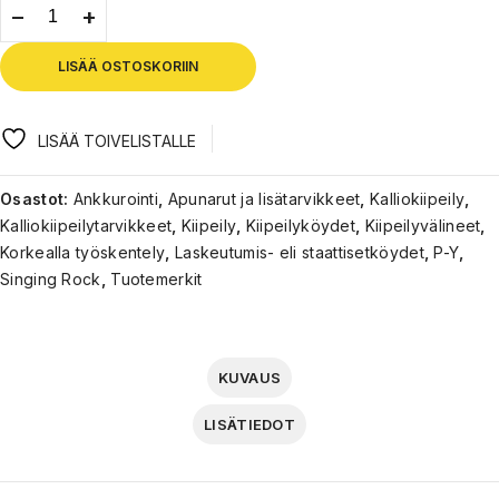
LISÄÄ OSTOSKORIIN
LISÄÄ TOIVELISTALLE
Osastot:
Ankkurointi
,
Apunarut ja lisätarvikkeet
,
Kalliokiipeily
,
Kalliokiipeilytarvikkeet
,
Kiipeily
,
Kiipeilyköydet
,
Kiipeilyvälineet
,
Korkealla työskentely
,
Laskeutumis- eli staattisetköydet
,
P-Y
,
Singing Rock
,
Tuotemerkit
KUVAUS
LISÄTIEDOT