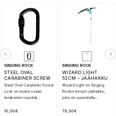
SINGING ROCK
SINGING ROCK
STEEL OVAL
WIZARD LIGHT
CARABINER SCREW
52CM – JÄÄHAKKU
LOCK – TERÄS
Steel Oval Carabiner Screw
Wizard Light on Singing
SULKURENGAS
Lock on musta ovaali
Rockin kevyin jäähakku,
teräksinen ruuviluk...
joka on suunniteltu...
10,00
€
79,00
€