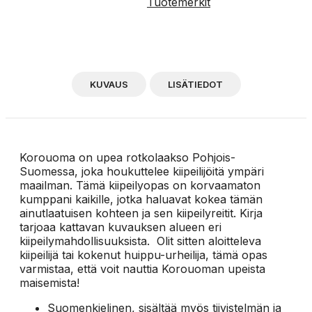
Tuotemerkit
KUVAUS
LISÄTIEDOT
Korouoma on upea rotkolaakso Pohjois-
Suomessa, joka houkuttelee kiipeilijöitä ympäri
maailman. Tämä kiipeilyopas on korvaamaton
kumppani kaikille, jotka haluavat kokea tämän
ainutlaatuisen kohteen ja sen kiipeilyreitit. Kirja
tarjoaa kattavan kuvauksen alueen eri
kiipeilymahdollisuuksista. Olit sitten aloitteleva
kiipeilijä tai kokenut huippu-urheilija, tämä opas
varmistaa, että voit nauttia Korouoman upeista
maisemista!
Suomenkielinen, sisältää myös tiivistelmän ja