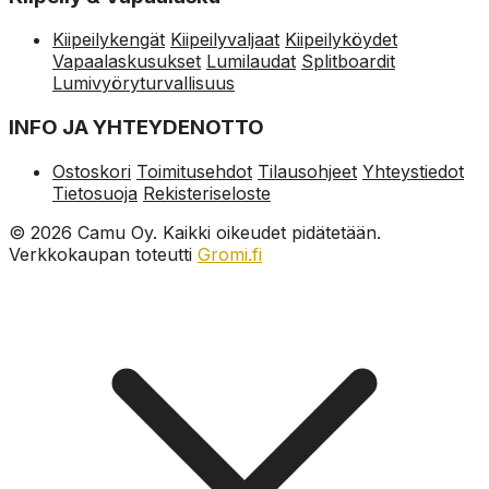
Kiipeilykengät
Kiipeilyvaljaat
Kiipeilyköydet
Vapaalaskusukset
Lumilaudat
Splitboardit
Lumivyöryturvallisuus
INFO JA YHTEYDENOTTO
Ostoskori
Toimitusehdot
Tilausohjeet
Yhteystiedot
Tietosuoja
Rekisteriseloste
© 2026 Camu Oy. Kaikki oikeudet pidätetään.
Verkkokaupan toteutti
Gromi.fi