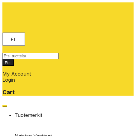
FI
Products
search
Etsi
My Account
Login
Cart
Skip
to
Tuotemerkit
content