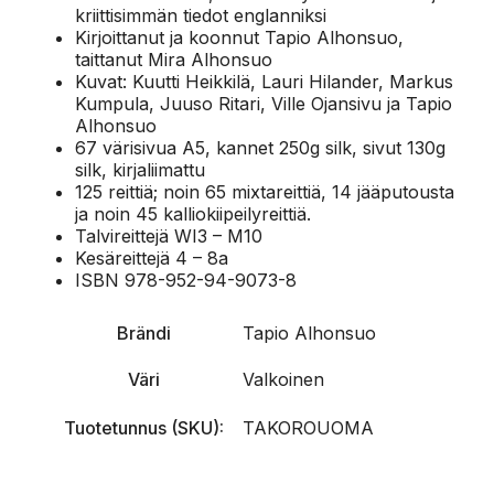
kriittisimmän tiedot englanniksi
Kirjoittanut ja koonnut Tapio Alhonsuo,
taittanut Mira Alhonsuo
Kuvat: Kuutti Heikkilä, Lauri Hilander, Markus
Kumpula, Juuso Ritari, Ville Ojansivu ja Tapio
Alhonsuo
67 värisivua A5, kannet 250g silk, sivut 130g
silk, kirjaliimattu
125 reittiä; noin 65 mixtareittiä, 14 jääputousta
ja noin 45 kalliokiipeilyreittiä.
Talvireittejä WI3 – M10
Kesäreittejä 4 – 8a
ISBN 978-952-94-9073-8
Brändi
Tapio Alhonsuo
Väri
Valkoinen
Tuotetunnus (SKU):
TAKOROUOMA