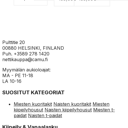
valinnat
tuotteen
tuotteen
tuotteen
tuotteen
sivulla.
sivulla.
sivulla.
sivulla.
Pulttitie 20
00880 HELSINKI, FINLAND
Puh. +3589 278 1420
nettikauppa@camu.fi
Myymälän aukioloajat:
MA - PE 11-18
LA 10-16
SUOSITUT KATEGORIAT
Miesten kuoritakit
Naisten kuoritakit
Miesten
kiipeilyhousut
Naisten kiipeilyhousut
Miesten t-
paidat
Naisten t-paidat
Kiipeily & Vapaalasku