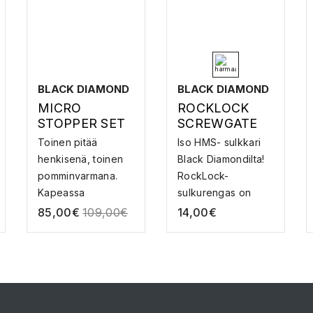
BLACK DIAMOND
BLACK DIAMOND
MICRO
ROCKLOCK
STOPPER SET
SCREWGATE
#1-6 –
CARABINER –
Toinen pitää
Iso HMS- sulkkari
KIILASETTI
LUKITTAVA
henkisenä, toinen
Black Diamondilta!
SULKURENGA
pomminvarmana.
RockLock-
S
Kapeassa
sulkurengas on
halkeamassa ...
ideaa...
85,00
€
109,00
€
14,00
€