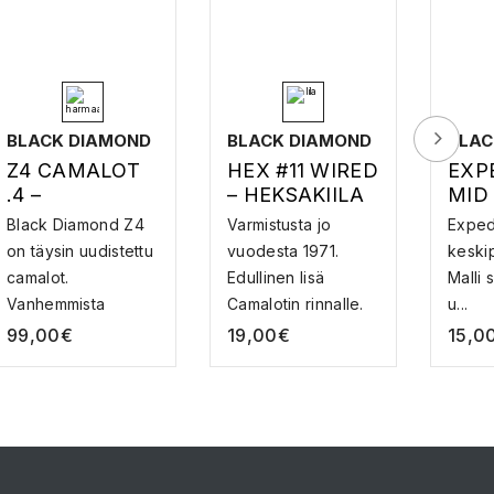
BLACK DIAMOND
BLACK DIAMOND
BLAC
Z4 CAMALOT
HEX #11 WIRED
EXP
.4 –
– HEKSAKIILA
MID
KALLIOVARMIS
VAIJERILLA
Black Diamond Z4
Varmistusta jo
Exped
TUS
on täysin uudistettu
vuodesta 1971.
keskip
camalot.
Edullinen lisä
Malli
Vanhemmista
Camalotin rinnalle.
u...
malleist...
Mo...
99,00
€
19,00
€
15,0