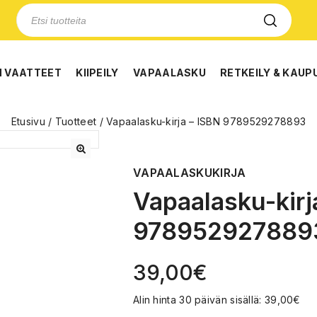
N VAATTEET
KIIPEILY
VAPAALASKU
RETKEILY & KAUP
Etusivu
/
Tuotteet
/
Vapaalasku-kirja – ISBN 9789529278893
🔍
VAPAALASKUKIRJA
Vapaalasku-kirj
978952927889
39,00
€
Alin hinta 30 päivän sisällä:
39,00
€