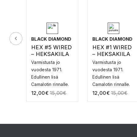
BLACK DIAMOND
BLACK DIAMOND
HEX #5 WIRED
HEX #1 WIRED
– HEKSAKIILA
– HEKSAKIILA
VAIJERILLA
VAIJERILLA
Varmistusta jo
Varmistusta jo
vuodesta 1971.
vuodesta 1971.
Edullinen lisä
Edullinen lisä
Camalotin rinnalle.
Camalotin rinnalle.
Mo...
Mo...
12,00
€
15,00
€
12,00
€
15,00
€