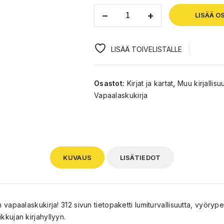
LISÄÄ O
LISÄÄ TOIVELISTALLE
Osastot:
Kirjat ja kartat
,
Muu kirjallisu
Vapaalaskukirja
KUVAUS
LISÄTIEDOT
aalaskukirja! 312 sivun tietopaketti lumiturvallisuutta, vyörypelas
ikkujan kirjahyllyyn.