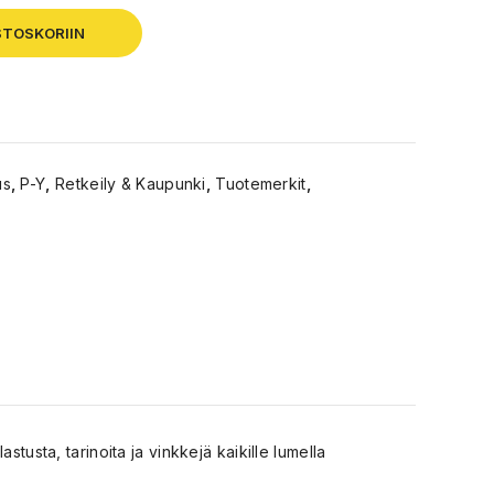
STOSKORIIN
us
,
P-Y
,
Retkeily & Kaupunki
,
Tuotemerkit
,
tusta, tarinoita ja vinkkejä kaikille lumella