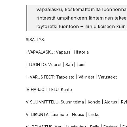
Vapaalasku, koskemattomilla luonnonhangi
rinteestä umpihankeen lähteminen tekee 
löytöretki luontoon – niin ulkoiseen kuin 
SISÄLLYS:
I VAPAALASKU: Vapaus | Historia
II LUONTO: Vuoret | Sää | Lumi
III VARUSTEET: Tarpeisto | Välineet | Varusteet
IV HARJOITTELU: Kunto
V SUUNNITTELU: Suunnitelma | Kohde | Ajoitus | Ryhm
VI LIIKUNTA: Läsnäolo | Nousu | Lasku
VII PELASTUS: Apu | Lumivyöry | Railo | Ensiapu | Ev