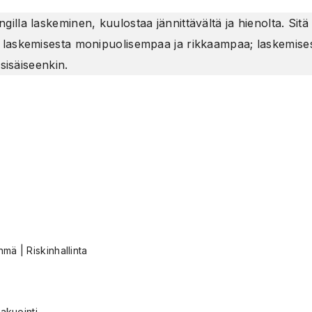
lla laskeminen, kuulostaa jännittävältä ja hienolta. Sitä
laskemisesta monipuolisempaa ja rikkaampaa; laskemisesta
sisäiseenkin.
ä | Riskinhallinta
akuointi