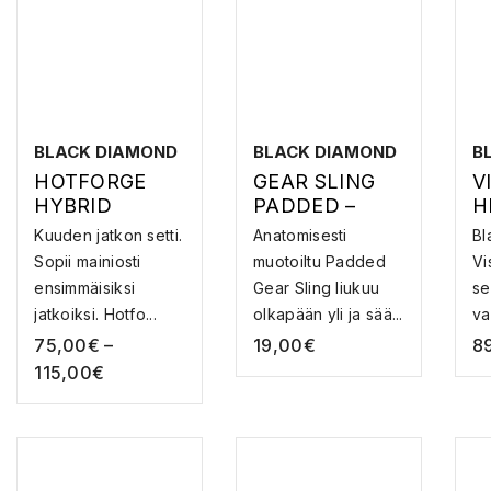
BLACK DIAMOND
BLACK DIAMOND
B
HOTFORGE
GEAR SLING
V
HYBRID
PADDED –
H
QUICKPACK
VARUSTEHIHN
K
Kuuden jatkon setti.
Anatomisesti
Bl
12CM –
A
Ä
Sopii mainiosti
muotoiltu Padded
Vi
JATKOSETTI
ensimmäisiksi
Gear Sling liukuu
se
jatkoiksi. Hotfo...
olkapään yli ja sää...
va
mu
75,00
€
–
19,00
€
8
115,00
€