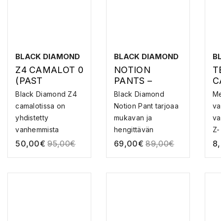
BLACK DIAMOND
BLACK DIAMOND
B
Z4 CAMALOT 0
NOTION
T
(PAST
PANTS –
C
SEASON) –
KIIPEILYHOUS
V
Black Diamond Z4
Black Diamond
Me
KALLIOVARMIS
UT
A
camalotissa on
Notion Pant tarjoaa
va
TUS
yhdistetty
mukavan ja
va
vanhemmista
hengittävän
Z-
malleista C3...
istuvuuden...
50,00
€
95,00
€
69,00
€
89,00
€
8