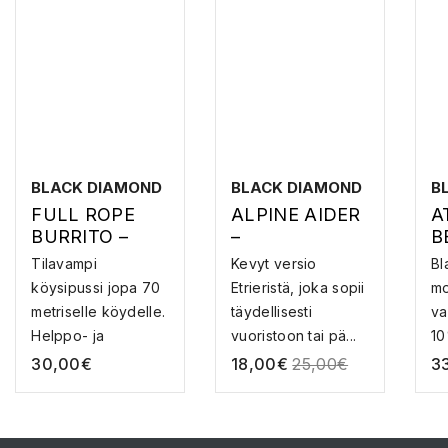
BLACK DIAMOND
BLACK DIAMOND
B
FULL ROPE
ALPINE AIDER
A
BURRITO –
–
B
KÖYSIPUSSI
KÖYSITIKKAAT
–
Tilavampi
Kevyt versio
Bl
V
köysipussi jopa 70
Etrieristä, joka sopii
mo
I
metriselle köydelle.
täydellisesti
va
Helppo- ja
vuoristoon tai pä...
10
nopeak...
Var
30,00
€
18,00
€
25,00
€
3