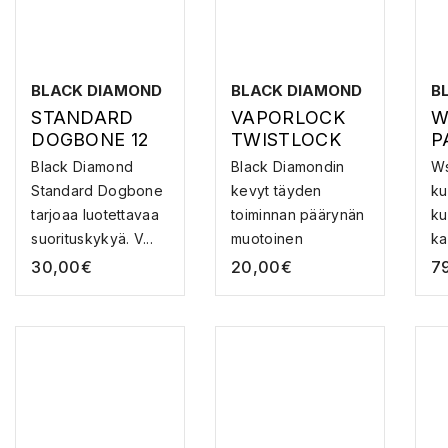
BLACK DIAMOND
BLACK DIAMOND
B
STANDARD
VAPORLOCK
W
DOGBONE 12
TWISTLOCK
P
CM 6 PACK
CARABINER –
K
Black Diamond
Black Diamondin
Ws
LUKITTAVA
U
Standard Dogbone
kevyt täyden
ku
SULKURENGA
tarjoaa luotettavaa
toiminnan päärynän
ku
S
suorituskykyä. V...
muotoinen
kal
sulkureng...
30,00
€
20,00
€
7