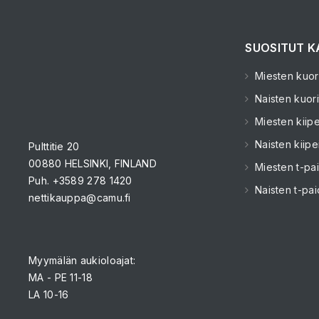
SUOSITUT K
Miesten kuori
Naisten kuori
Miesten kiipe
Naisten kiipe
Pulttitie 20
00880 HELSINKI, FINLAND
Miesten t-pai
Puh. +3589 278 1420
Naisten t-pai
nettikauppa@camu.fi
Myymälän aukioloajat:
MA - PE 11-18
LA 10-16