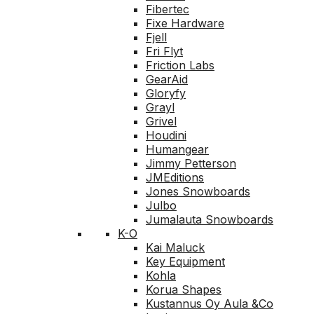
Fibertec
Fixe Hardware
Fjell
Fri Flyt
Friction Labs
GearAid
Gloryfy
Grayl
Grivel
Houdini
Humangear
Jimmy Petterson
JMEditions
Jones Snowboards
Julbo
Jumalauta Snowboards
K-O
Kai Maluck
Key Equipment
Kohla
Korua Shapes
Kustannus Oy Aula &Co