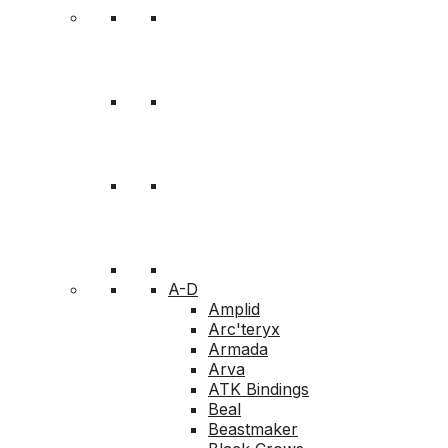
A-D
Amplid
Arc'teryx
Armada
Arva
ATK Bindings
Beal
Beastmaker