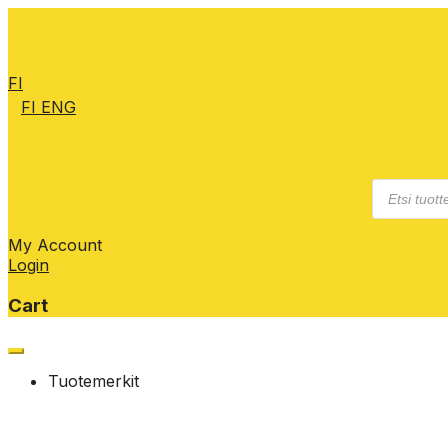
FI
FI
ENG
Products
search
My Account
Login
Cart
Skip
to
Tuotemerkit
content