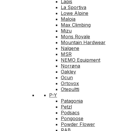
Lapis
La Sportiva
Lowe Alpine
Maloja
Max Climbing
Mizu
Mons Royale
Mountain Hardwear
Nalgene
MSR
NEMO Equipment
Norrøna
Oakley
Ocun
Ortovox
Otepultti
P-Y
Patagonia
Petzl
Podsacs
Pongoose
Powder Flower
RAB