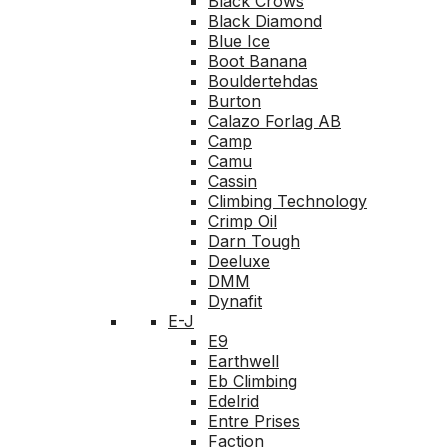
Black Crows
Black Diamond
Blue Ice
Boot Banana
Bouldertehdas
Burton
Calazo Forlag AB
Camp
Camu
Cassin
Climbing Technology
Crimp Oil
Darn Tough
Deeluxe
DMM
Dynafit
E-J
E9
Earthwell
Eb Climbing
Edelrid
Entre Prises
Faction