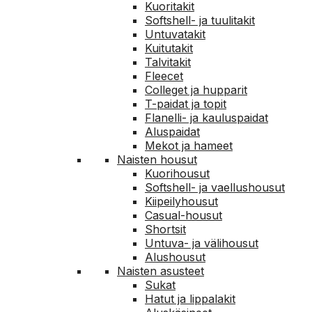
Kuoritakit
Softshell- ja tuulitakit
Untuvatakit
Kuitutakit
Talvitakit
Fleecet
Colleget ja hupparit
T-paidat ja topit
Flanelli- ja kauluspaidat
Aluspaidat
Mekot ja hameet
Naisten housut
Kuorihousut
Softshell- ja vaellushousut
Kiipeilyhousut
Casual-housut
Shortsit
Untuva- ja välihousut
Alushousut
Naisten asusteet
Sukat
Hatut ja lippalakit