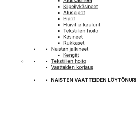
Aluskäsineet
Kiipeilykäsineet
Aluspipot
Pipot
Huivit ja kaulurit
Tekstiilien hoito
Käsineet
Rukkaset
Naisten jalkineet
Kengät
Tekstiilien hoito
Vaatteiden korjaus
NAISTEN VAATTEIDEN LÖYTÖNUR