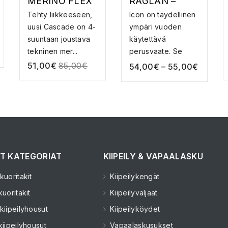
MERINO FLEX
RAGLAN –
200 3/4
MERINOVILLA
Tehty liikkeeseen,
Icon on täydellinen
LEGGING –
PAITA
uusi Cascade on 4-
ympäri vuoden
MERINOVILLA
suuntaan joustava
käytettävä
HOUSUT
tekninen mer...
perusvaate. Se
sopii e...
51,00
€
85,00
€
54,00
€
–
55,00
€
T KATEGORIAT
KIIPEILY & VAPAALASKU
uoritakit
Kiipeilykengät
uoritakit
Kiipeilyvaljaat
kiipeilyhousut
Kiipeilyköydet
kiipeilyhousut
Vapaalaskusukset