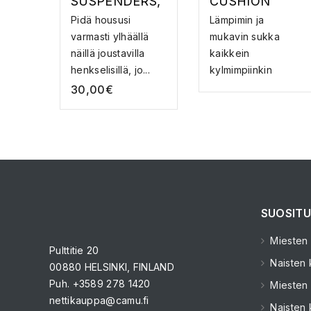
SUSPENDERS,
CUSHION
BLACK/WHITE
MERINO
Pidä housusi
Lämpimin ja
SNOW SOCK –
varmasti ylhäällä
mukavin sukka
MERINOVILLA
näillä joustavilla
kaikkein
LASKUSUKAT
henkselisillä, jo...
kylmimpiinkin
päiviin. Mons
30,00
€
Roya...
SUOSITU
Miesten k
Pulttitie 20
Naisten k
00880 HELSINKI, FINLAND
Puh. +3589 278 1420
Miesten 
nettikauppa@camu.fi
Naisten 