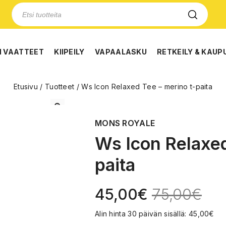
N VAATTEET
KIIPEILY
VAPAALASKU
RETKEILY & KAUP
Etusivu
/
Tuotteet
/
Ws Icon Relaxed Tee – merino t-paita
🔍
MONS ROYALE
Ws Icon Relaxed
paita
45,00
€
75,00
€
Alin hinta 30 päivän sisällä:
45,00
€