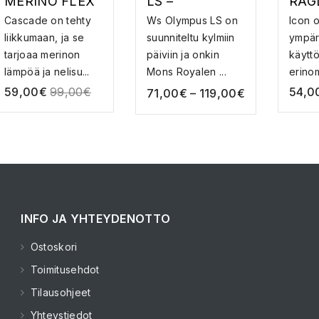
MERINO FLEX
LS –
RAG
200 LS –
MERINOVILLA
MER
Cascade on tehty
Ws Olympus LS on
Icon o
MERINOVILLA
PAITA
PAI
liikkumaan, ja se
suunniteltu kylmiin
ympär
PAITA
tarjoaa merinon
päiviin ja onkin
käyttö
lämpöä ja nelisu...
Mons Royalen ...
erinom
59,00
€
99,00
€
54,0
71,00
€
–
119,00
€
INFO JA YHTEYDENOTTO
Ostoskori
Toimitusehdot
Tilausohjeet
Yhteystiedot