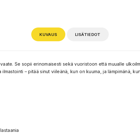
KUVAUS
LISÄTIEDOT
aate. Se sopii erinomaisesti sekä vuoristoon että muualle ulkoilm
lmastointi – pitää sinut viileänä, kun on kuuma, ja lämpimänä, ku
lastaania