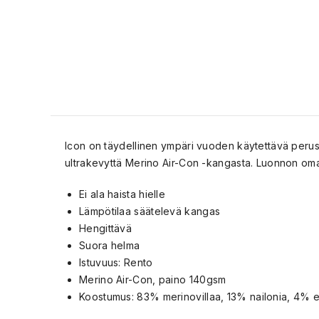
Icon on täydellinen ympäri vuoden käytettävä perusv
ultrakevyttä Merino Air-Con -kangasta. Luonnon oma i
Ei ala haista hielle
Lämpötilaa säätelevä kangas
Hengittävä
Suora helma
Istuvuus: Rento
Merino Air-Con, paino 140gsm
Koostumus: 83% merinovillaa, 13% nailonia, 4% e