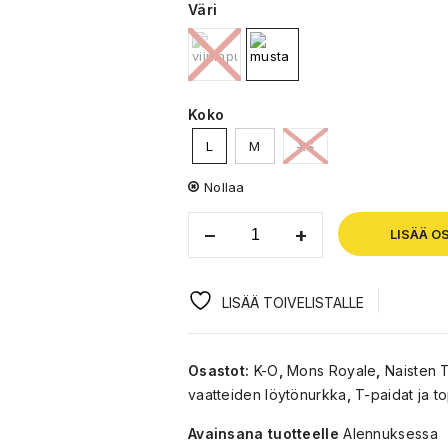
Väri
Koko
L
M
XS
Nollaa
LISÄÄ O
LISÄÄ TOIVELISTALLE
Osastot:
K-O
,
Mons Royale
,
Naisten T
vaatteiden löytönurkka
,
T-paidat ja to
Avainsana tuotteelle
Alennuksessa