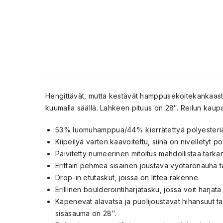
Hengittävät, mutta kestävät hamppusekoitekankaasta v
kuumalla säällä. Lahkeen pituus on 28″. Reilun kaupa
53% luomuhamppua/44% kierrätettyä polyesteriä/
Kiipeilyä varten kaavoitettu, siinä on nivelletyt 
Päivitetty numeerinen mitoitus mahdollistaa tarka
Erittäin pehmeä sisäinen joustava vyötärönauha tar
Drop-in etutaskut, joissa on litteä rakenne.
Erillinen boulderointiharjatasku, jossa voit harjata
Kapenevat alavatsa ja puolijoustavat hihansuut ta
sisäsauma on 28″.