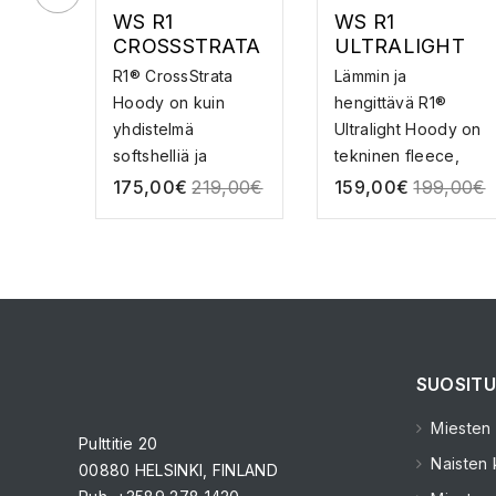
WS R1
WS R1
CROSSSTRATA
ULTRALIGHT
HOODY –
HOODY –
R1® CrossStrata
Lämmin ja
FLEECE
FLEECE
Hoody on kuin
hengittävä R1®
yhdistelmä
Ultralight Hoody on
softshelliä ja
tekninen fleece,
teknistä fl...
joka ...
175,00
€
219,00
€
159,00
€
199,00
€
SUOSITU
Miesten k
Pulttitie 20
Naisten k
00880 HELSINKI, FINLAND