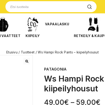
VAPAALASKU
N VAATTEET
KIIPEILY
RETKEILY & KAUP
Etusivu
/
Tuotteet
/
Ws Hampi Rock Pants – kiipeilyhousut
🔍
PATAGONIA
Ws Hampi Rock 
kiipeilyhousut
49,00
€
–
59,00
€