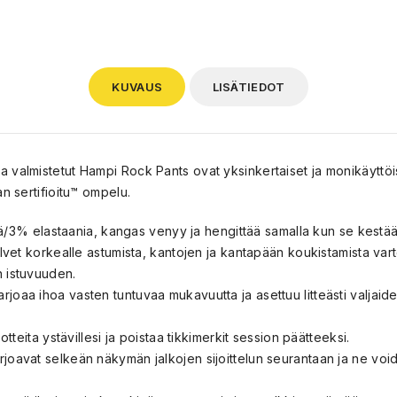
KUVAUS
LISÄTIEDOT
almistetut Hampi Rock Pants ovat yksinkertaiset ja monikäyttöiset
n sertifioitu™ ompelu.
3% elastaania, kangas venyy ja hengittää samalla kun se kestää
polvet korkealle astumista, kantojen ja kantapään koukistamista var
n istuvuuden.
joaa ihoa vasten tuntuvaa mukavuutta ja asettuu litteästi valjaide
 otteita ystävillesi ja poistaa tikkimerkit session päätteeksi.
rjoavat selkeän näkymän jalkojen sijoittelun seurantaan ja ne void