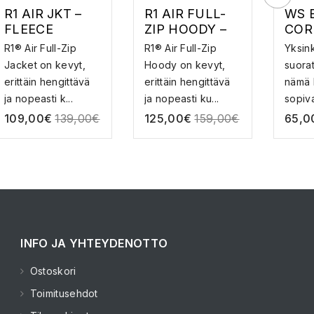
R1 AIR JKT –
R1 AIR FULL-
WS 
FLEECE
ZIP HOODY –
COR
FLEECE
STR
R1® Air Full-Zip
R1® Air Full-Zip
Yksink
PAN
Jacket on kevyt,
Hoody on kevyt,
suorat
HOU
erittäin hengittävä
erittäin hengittävä
nämä 
ja nopeasti k...
ja nopeasti ku...
sopivat
109,00
€
139,00
€
125,00
€
159,00
€
65,0
INFO JA YHTEYDENOTTO
Ostoskori
Toimitusehdot