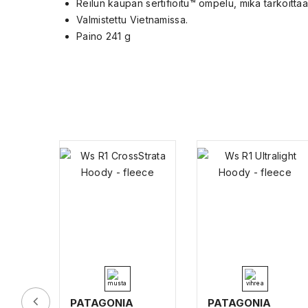
Reilun kaupan sertifioitu™ ompelu, mikä tarkoittaa,
Valmistettu Vietnamissa.
Paino 241 g
PATAGONIA
PATAGONIA