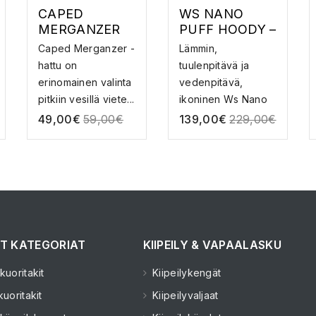
CAPED
WS NANO
MERGANZER
PUFF HOODY –
HAT –
KUITUTAKKI
Caped Merganzer -
Lämmin,
AURINKOSUOJ
hattu on
tuulenpitävä ja
A LIPPALAKKI
erinomainen valinta
vedenpitävä,
pitkiin vesillä viete...
ikoninen Ws Nano
Puff® Hoody t...
49,00
€
59,00
€
139,00
€
229,00
€
T KATEGORIAT
KIIPEILY & VAPAALASKU
uoritakit
Kiipeilykengät
uoritakit
Kiipeilyvaljaat