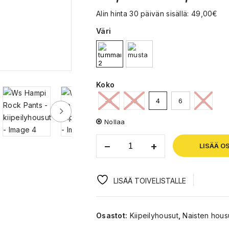
Alin hinta 30 päivän sisällä:
49,00
€
Väri
Koko
10
12
4
6
8
Nollaa
LISÄÄ O
LISÄÄ TOIVELISTALLE
Osastot:
Kiipeilyhousut
,
Naisten hous