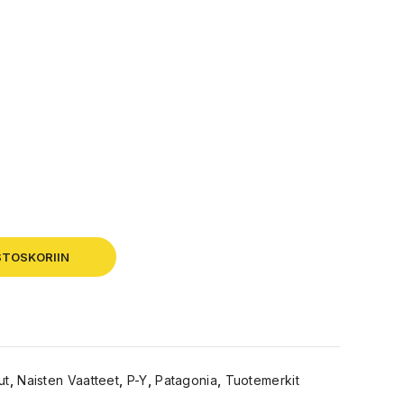
STOSKORIIN
ut
,
Naisten Vaatteet
,
P-Y
,
Patagonia
,
Tuotemerkit