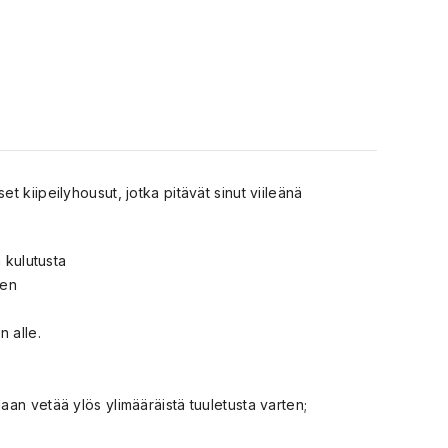
 kiipeilyhousut, jotka pitävät sinut viileänä
 kulutusta
ten
n alle.
aan vetää ylös ylimääräistä tuuletusta varten;