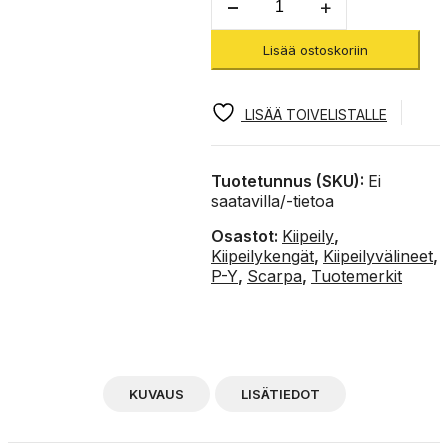
LV
-
Lisää ostoskoriin
Kiipeilykengät
määrä
LISÄÄ TOIVELISTALLE
Tuotetunnus (SKU):
Ei
saatavilla/-tietoa
Osastot:
Kiipeily
,
Kiipeilykengät
,
Kiipeilyvälineet
,
P-Y
,
Scarpa
,
Tuotemerkit
KUVAUS
LISÄTIEDOT