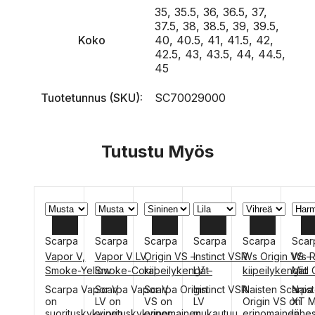
35, 35.5, 36, 36.5, 37,
37.5, 38, 38.5, 39, 39.5,
Koko
40, 40.5, 41, 41.5, 42,
42.5, 43, 43.5, 44, 44.5,
45
Tuotetunnus (SKU):
SC70029000
Tutustu Myös
Scarpa
Scarpa
Scarpa
Scarpa
Scarpa
Scar
Vapor V,
Vapor V LV,
Origin VS –
Instinct VSR
Ws Origin VS –
Ws R
40
36
41.5
39
35.5
Smoke-Yellow
Smoke-Coral
kiipeilykengät
LV –
kiipeilykengät
Mid 
kiipeilyken
Tex
40.5
36.5
42.5
39.5
36.5
Tällä
Tällä
Tällä
Tällä
Tällä
Tällä
Scarpa Vapor V
Scarpa Vapor V
Scarpa Origin
Instinct VSR
Naisten Scarpa
Nais
gät
lähe
tuotteella
tuotteella
tuotteella
tuotteella
tuotteella
tuott
on
LV on
VS on
LV
Origin VS on
XT M
41
37
43.5
40.5
37.5
on
on
on
on
on
on
t
suorituskykyinen
suorituskykyinen
erinomainen
mukautuu
erinomainen
lähe