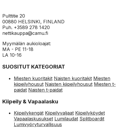
Pulttitie 20
00880 HELSINKI, FINLAND
Puh. +3589 278 1420
nettikauppa@camu.fi
Myymälän aukioloajat:
MA - PE 11-18
LA 10-16
SUOSITUT KATEGORIAT
Miesten kuoritakit
Naisten kuoritakit
Miesten
kiipeilyhousut
Naisten kiipeilyhousut
Miesten t-
paidat
Naisten t-paidat
Kiipeily & Vapaalasku
Kiipeilykengät
Kiipeilyvaljaat
Kiipeilyköydet
Vapaalaskusukset
Lumilaudat
Splitboardit
Lumivyöryturvallisuus