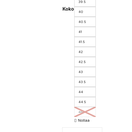
39.5
Koko
40
40.5
41
41.5
42
42.5
43
43.5
44
44.5
45
Nollaa
Drago