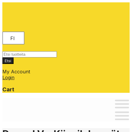
FI
Products
search
Etsi
My Account
Login
Cart
Skip
to
content