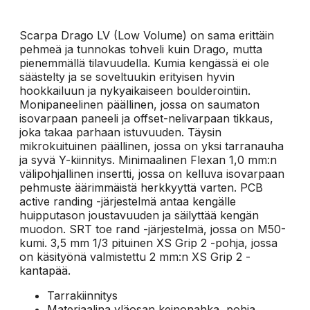
Scarpa Drago LV (Low Volume) on sama erittäin
pehmeä ja tunnokas tohveli kuin Drago, mutta
pienemmällä tilavuudella. Kumia kengässä ei ole
säästelty ja se soveltuukin erityisen hyvin
hookkailuun ja nykyaikaiseen boulderointiin.
Monipaneelinen päällinen, jossa on saumaton
isovarpaan paneeli ja offset-nelivarpaan tikkaus,
joka takaa parhaan istuvuuden. Täysin
mikrokuituinen päällinen, jossa on yksi tarranauha
ja syvä Y-kiinnitys. Minimaalinen Flexan 1,0 mm:n
välipohjallinen insertti, jossa on kelluva isovarpaan
pehmuste äärimmäistä herkkyyttä varten. PCB
active randing -järjestelmä antaa kengälle
huipputason joustavuuden ja säilyttää kengän
muodon. SRT toe rand -järjestelmä, jossa on M50-
kumi. 3,5 mm 1/3 pituinen XS Grip 2 -pohja, jossa
on käsityönä valmistettu 2 mm:n XS Grip 2 -
kantapää.
Tarrakiinnitys
Materiaalina yläosan keinonahka, pohja