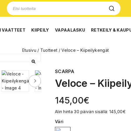
N VAATTEET
KIIPEILY
VAPAALASKU
RETKEILY & KAUP
Etusivu
/
Tuotteet
/
Veloce – Kiipeilykengät
🔍
SCARPA
Veloce – Kiipei
145,00
€
Alin hinta 30 päivän sisällä:
145,00
€
Väri