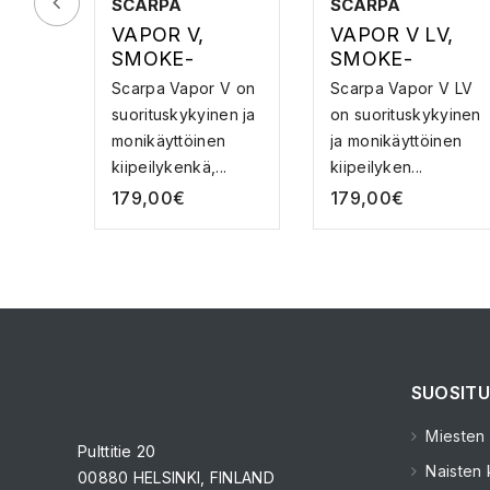
SCARPA
SCARPA
VAPOR V,
VAPOR V LV,
SMOKE-
SMOKE-
YELLOW
CORAL
Scarpa Vapor V on
Scarpa Vapor V LV
suorituskykyinen ja
on suorituskykyinen
monikäyttöinen
ja monikäyttöinen
kiipeilykenkä,...
kiipeilyken...
179,00
€
179,00
€
SUOSITU
Miesten k
Pulttitie 20
Naisten k
00880 HELSINKI, FINLAND