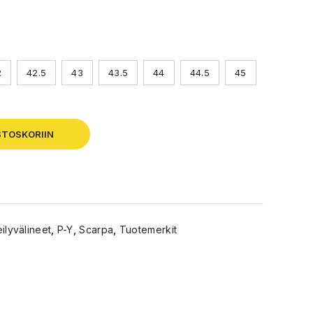
2
42.5
43
43.5
44
44.5
45
STOSKORIIN
eilyvälineet
,
P-Y
,
Scarpa
,
Tuotemerkit