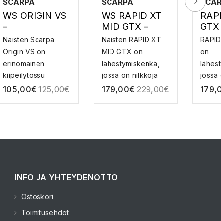
SCARPA
SCARPA
SCA
WS ORIGIN VS
WS RAPID XT
RAP
–
MID GTX –
GTX
KIIPEILYKENG
GORE-TEX
TEX
Naisten Scarpa
Naisten RAPID XT
RAPID
ÄT
LÄHESTYMISK
LÄH
Origin VS on
MID GTX on
on
ENGÄT
ENG
erinomainen
lähestymiskenkä,
lähes
kiipeilytossu
jossa on nilkkoja
jossa 
ensimmäiseksi...
suoj...
suojaa
105,00
€
125,00
€
179,00
€
229,00
€
179,
INFO JA YHTEYDENOTTO
Ostoskori
Toimitusehdot