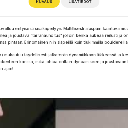
KUVAUS
LISÄTIEDOT
ltuu erityisesti sisäkiipeilyyn. Maltillisesti alaspäin kaartuva mu
hmeä ja joustava ”tarranauhoitus” jolloin kenkä aukeaa reilusti j
sa pintaan. Erinomainen niin släpeillä kuin tiukimmilla bouldereilla
 mukautuu täydellisesti jalkaterän dynamiikkaan liikkeessä ja ke
akenteen kanssa, mikä johtaa erittäin dynaamiseen ja joustavaan 
n ajan!