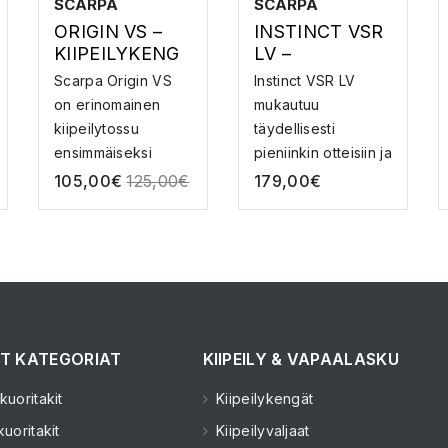
SCARPA
SCARPA
ORIGIN VS –
INSTINCT VSR
KIIPEILYKENG
LV –
ÄT
KIIPEILYKENG
Scarpa Origin VS
Instinct VSR LV
ÄT
on erinomainen
mukautuu
kiipeilytossu
täydellisesti
ensimmäiseksi
pieniinkin otteisiin ja
kengäks...
sen ...
105,00
€
125,00
€
179,00
€
T KATEGORIAT
KIIPEILY & VAPAALASKU
uoritakit
Kiipeilykengät
uoritakit
Kiipeilyvaljaat