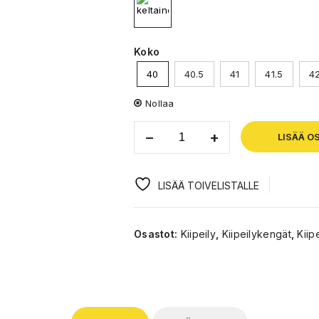
Koko
40
40.5
41
41.5
4
Nollaa
LISÄÄ O
LISÄÄ TOIVELISTALLE
Osastot:
Kiipeily
,
Kiipeilykengät
,
Kiip