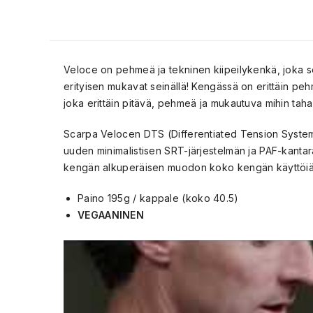
Veloce on pehmeä ja tekninen kiipeilykenkä, joka sove
erityisen mukavat seinällä! Kengässä on erittäin pe
joka erittäin pitävä, pehmeä ja mukautuva mihin tahan
Scarpa Velocen DTS (Differentiated Tension System)
uuden minimalistisen SRT-järjestelmän ja PAF-kantar
kengän alkuperäisen muodon koko kengän käyttöiä
Paino 195g / kappale (koko 40.5)
VEGAANINEN