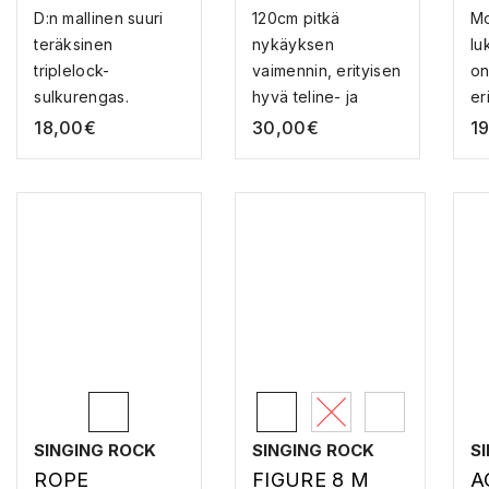
TERÄS
IMENNIN
S
D:n mallinen suuri
120cm pitkä
Mo
SULKURENGA
S
teräksinen
nykäyksen
lu
S
triplelock-
vaimennin, erityisen
on
sulkurengas.
hyvä teline- ja
eri
Murtolu...
katollat...
18,00
€
30,00
€
1
SINGING ROCK
SINGING ROCK
S
ROPE
FIGURE 8 M
A