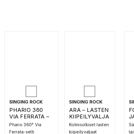
SINGING ROCK
SINGING ROCK
S
PHARIO 360
ARA – LASTEN
F
VIA FERRATA –
KIIPEILYVALJA
J
VIA FERRATA -
AT
Phario 360° Via
Kolmisolkiset lasten
Sä
SETTI
Ferrata-setti
kiipeilyvaljaat
ta