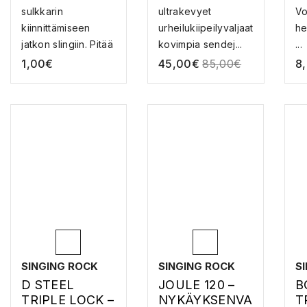
JATKON KUMI
AT
sulkkarin
ultrakevyet
Vo
kiinnittämiseen
urheilukiipeilyvaljaat
he
jatkon slingiin. Pitää
kovimpia sendej...
...
karabii...
1,00
€
45,00
€
85,00
€
8
SINGING ROCK
SINGING ROCK
S
D STEEL
JOULE 120 –
B
TRIPLE LOCK –
NYKÄYKSENVA
T