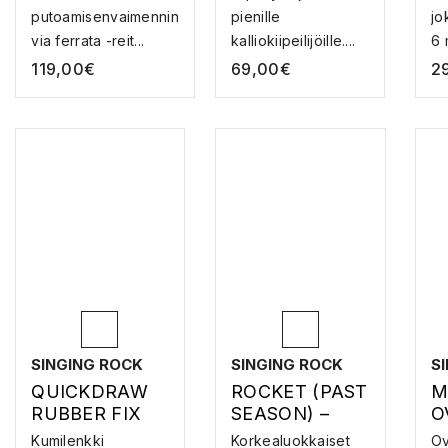
putoamisenvaimennin
pienille
jo
via ferrata -reit...
kalliokiipeilijöille....
6 
119,00
€
69,00
€
2
SINGING ROCK
SINGING ROCK
S
QUICKDRAW
ROCKET (PAST
M
RUBBER FIX
SEASON) –
O
16MM –
KIIPEILYVALJA
Kumilenkki
Korkealuokkaiset
Ov