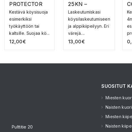
PROTECTOR
25KN –
C
50CM –
LASKEUTUMIS
–
Kestävä köysisuoja
Laskeutumiskasi
Ke
KÖYSISUOJA
KASI
esimerkiksi
köysilaskeutumiseen
4m
työkäyttöön tai
ja alppikiipeilyyn. Eri
es
kaltsille. Suojaa kö...
värejä....
pr
12,00
€
13,00
€
0
SUOSITUT K
Miesten kuori
Naisten kuori
Miesten kiipe
Naisten kiipe
Pulttitie 20