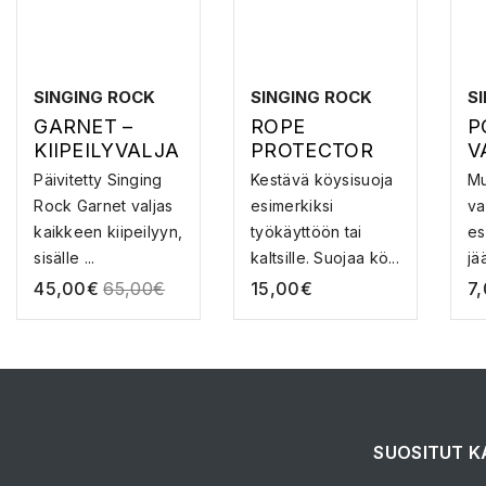
SINGING ROCK
SINGING ROCK
S
GARNET –
ROPE
P
KIIPEILYVALJA
PROTECTOR
V
AT
100CM –
U
Päivitetty Singing
Kestävä köysisuoja
Mu
KÖYSISUOJA
Rock Garnet valjas
esimerkiksi
va
kaikkeen kiipeilyyn,
työkäyttöön tai
es
sisälle ...
kaltsille. Suojaa kö...
jä
45,00
€
65,00
€
15,00
€
7
SUOSITUT K