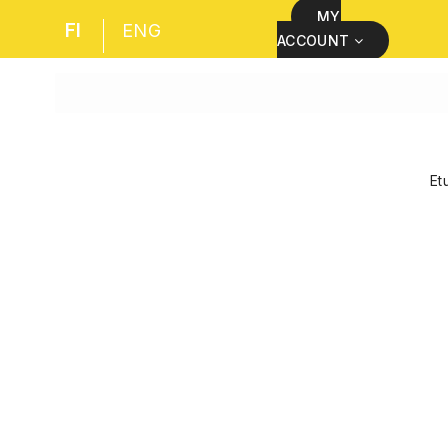
MY
FI
ENG
ACCOUNT
Et