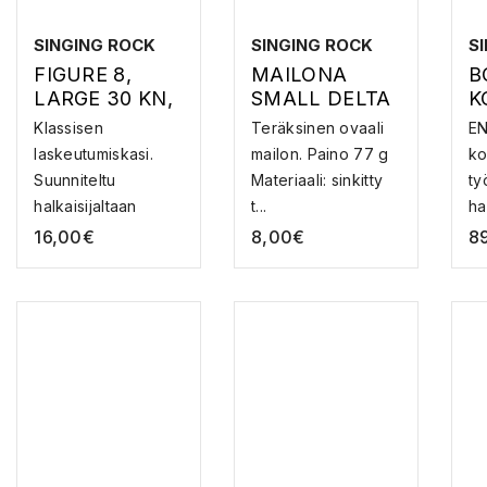
SINGING ROCK
SINGING ROCK
S
FIGURE 8,
MAILONA
B
LARGE 30 KN,
SMALL DELTA
K
BLACK –
– MAILLON
V
Klassisen
Teräksinen ovaali
EN
LASKEUTUMIS
laskeutumiskasi.
mailon. Paino 77 g
ko
KASI
Suunniteltu
Materiaali: sinkitty
ty
halkaisijaltaan
t...
ha
paksummille ...
Hy
16,00
€
8,00
€
8