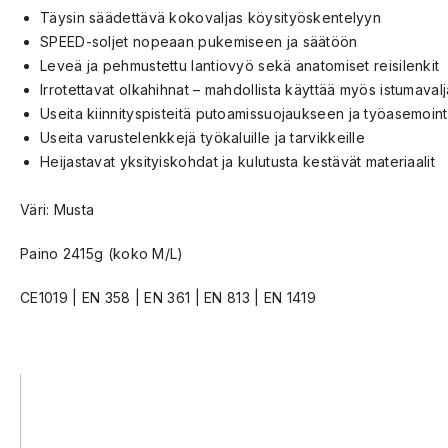
Täysin säädettävä kokovaljas köysityöskentelyyn
SPEED-soljet nopeaan pukemiseen ja säätöön
Leveä ja pehmustettu lantiovyö sekä anatomiset reisilenkit
Irrotettavat olkahihnat – mahdollista käyttää myös istumaval
Useita kiinnityspisteitä putoamissuojaukseen ja työasemoint
Useita varustelenkkejä työkaluille ja tarvikkeille
Heijastavat yksityiskohdat ja kulutusta kestävät materiaalit
Väri: Musta
Paino 2415g (koko M/L)
CE1019 | EN 358 | EN 361 | EN 813 | EN 1419