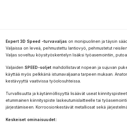
Expert 3D Speed -turvavaljas
on monipuolinen ja täysin sääde
Valjaissa on leveä, pehmustettu lantiovyö, pehmustetut reisil
Valjas soveltuu köysityöskentelyn lisäksi työasemointiin, putoam
Valjaiden
SPEED-soljet
mahdollistavat nopean ja sujuvan pukem
käyttää myös pelkkänä istumavaljaana tarpeen mukaan. Anatomise
kestävyyttä vaativissa työolosuhteissa.
Turvallisuutta ja käytännöllisyyttä lisäävät useat kiinnityspist
etummainen kiinnityspiste laskeutumislaitteelle tai työasemointi
järjestämiseen. Korroosionkestävät metalliosat sekä järjestelmä
Keskeiset ominaisuudet: