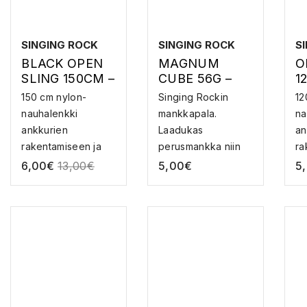
SINGING ROCK
SINGING ROCK
S
BLACK OPEN
MAGNUM
O
SLING 150CM –
CUBE 56G –
1
SLINGI
MANKKA
S
150 cm nylon-
Singing Rockin
12
nauhalenkki
mankkapala.
na
ankkurien
Laadukas
an
rakentamiseen ja
perusmankka niin
ra
muuhun kiipeily...
sisä- kuin ulk...
mu
6,00
€
13,00
€
5,00
€
5