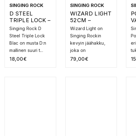
SINGING ROCK
SINGING ROCK
S
D STEEL
WIZARD LIGHT
P
TRIPLE LOCK –
52CM –
V
TERÄS
JÄÄHAKKU
U
Singing Rock D
Wizard Light on
Si
SULKURENGA
Steel Triple Lock
Singing Rockin
Po
S
Blac on musta D:n
kevyin jäähakku,
er
mallinen suuri t...
joka on
tu
suunniteltu...
va
18,00
€
79,00
€
1