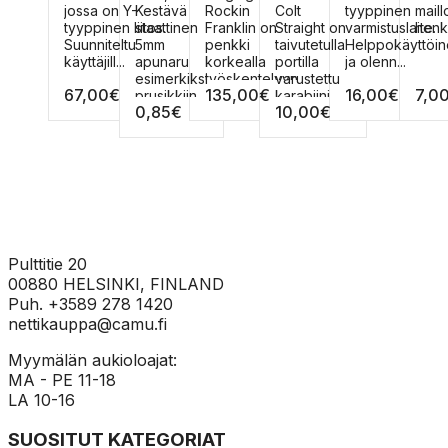
1m –
s
ennin
tuotteella
Tällä
tuotteella
Tällä
tuotteella
tuott
jossa on Y-
Kestävä
Rockin
Colt
tyyppinen
maill
Apunaru
on
tuotteella
on
tuotteella
on
on
tyyppinen liitos.
staattinen
Franklin on
Straight on
varmistuslaite.
henki
useampi
on
useampi
on
useampi
usea
Suunniteltu
5mm
penkki
taivutetulla
Helppokäyttöi
muunnelma.
useampi
muunnelma.
useampi
muunnelma.
muun
käyttäjill...
apunaru
korkealla
portilla
ja olenn...
Voit
muunnelma.
Voit
muunnelma.
Voit
Voit
esimerkiksi
työskentelyyn.
varustettu
67,00
€
135,00
€
16,00
€
7,0
tehdä
Voit
tehdä
Voit
tehdä
tehd
prusikkiin.
Helpotta...
karabiini.
0,85
€
10,00
€
valinnat
tehdä
valinnat
tehdä
valinnat
valin
Halkais...
Taivut...
tuotteen
valinnat
tuotteen
valinnat
tuotteen
tuot
sivulla.
tuotteen
sivulla.
tuotteen
sivulla.
sivull
sivulla.
sivulla.
Pulttitie 20
00880 HELSINKI, FINLAND
Puh. +3589 278 1420
nettikauppa@camu.fi
Myymälän aukioloajat:
MA - PE 11-18
LA 10-16
SUOSITUT KATEGORIAT