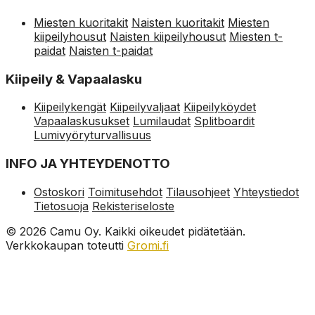
Miesten kuoritakit
Naisten kuoritakit
Miesten
kiipeilyhousut
Naisten kiipeilyhousut
Miesten t-
paidat
Naisten t-paidat
Kiipeily & Vapaalasku
Kiipeilykengät
Kiipeilyvaljaat
Kiipeilyköydet
Vapaalaskusukset
Lumilaudat
Splitboardit
Lumivyöryturvallisuus
INFO JA YHTEYDENOTTO
Ostoskori
Toimitusehdot
Tilausohjeet
Yhteystiedot
Tietosuoja
Rekisteriseloste
© 2026 Camu Oy. Kaikki oikeudet pidätetään.
Verkkokaupan toteutti
Gromi.fi