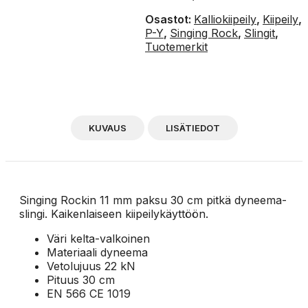
Osastot:
Kalliokiipeily
,
Kiipeily
,
P-Y
,
Singing Rock
,
Slingit
,
Tuotemerkit
KUVAUS
LISÄTIEDOT
Singing Rockin 11 mm paksu 30 cm pitkä dyneema-
slingi. Kaikenlaiseen kiipeilykäyttöön.
Väri kelta-valkoinen
Materiaali dyneema
Vetolujuus 22 kN
Pituus 30 cm
EN 566 CE 1019