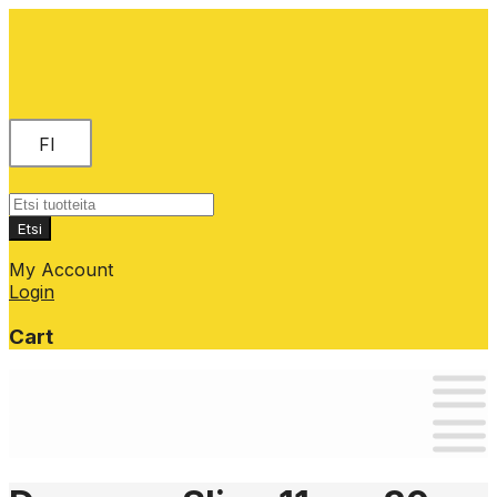
FI
Products
search
Etsi
My Account
Login
Cart
Skip
to
content