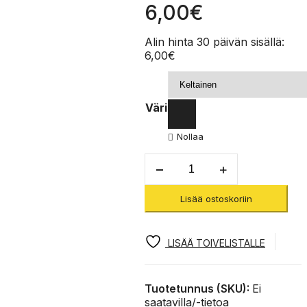
6,00
€
Alin hinta 30 päivän sisällä:
6,00
€
Väri
Nollaa
Dyneema
Sling
11mm
Lisää ostoskoriin
30cm
-
Slingi
määrä
LISÄÄ TOIVELISTALLE
Tuotetunnus (SKU):
Ei
saatavilla/-tietoa