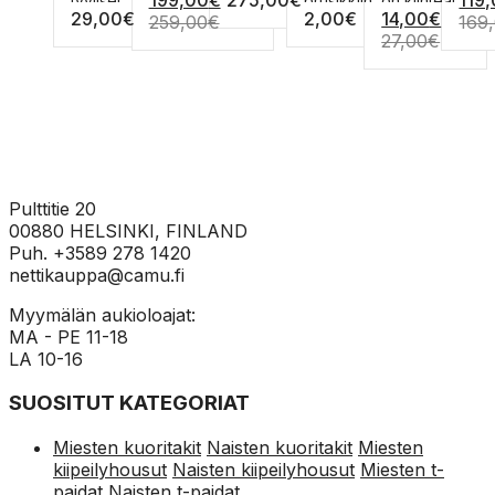
tyyliset
pehmu...
prusikkiin.
on kiinteät
29,00
€
2,00
€
14,00
€
tehdä
valinnat
valinnat
tehdä
tehdä
valin
tikkaat. 4
Halkais...
porti...
259,00
€
169
valinnat
tuotteen
tuotteen
valinnat
valinnat
tuot
isoa ...
27,00
€
tuotteen
sivulla.
sivulla.
tuotteen
tuotteen
sivull
sivulla.
sivulla.
sivulla.
Pulttitie 20
00880 HELSINKI, FINLAND
Puh. +3589 278 1420
nettikauppa@camu.fi
Myymälän aukioloajat:
MA - PE 11-18
LA 10-16
SUOSITUT KATEGORIAT
Miesten kuoritakit
Naisten kuoritakit
Miesten
kiipeilyhousut
Naisten kiipeilyhousut
Miesten t-
paidat
Naisten t-paidat