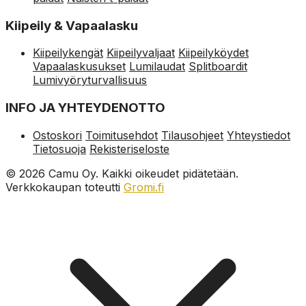
Kiipeily & Vapaalasku
Kiipeilykengät
Kiipeilyvaljaat
Kiipeilyköydet
Vapaalaskusukset
Lumilaudat
Splitboardit
Lumivyöryturvallisuus
INFO JA YHTEYDENOTTO
Ostoskori
Toimitusehdot
Tilausohjeet
Yhteystiedot
Tietosuoja
Rekisteriseloste
© 2026 Camu Oy. Kaikki oikeudet pidätetään.
Verkkokaupan toteutti
Gromi.fi