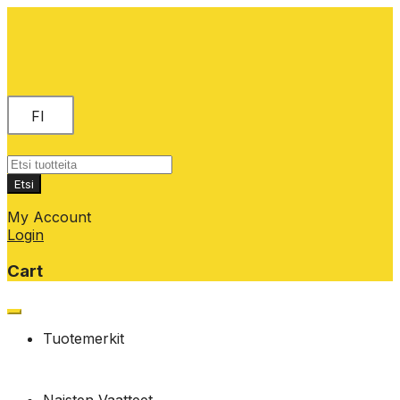
FI
Products
search
Etsi
My Account
Login
Cart
Skip
to
Tuotemerkit
content