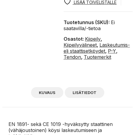
köysi
LISÄÄ TOIVELISTALLE
määrä
Tuotetunnus (SKU):
Ei
saatavilla/-tietoa
Osastot:
Kiipeily
,
Kiipeilyvälineet
,
Laskeutumis-
eli staattisetköydet
,
P-Y
,
Tendon
,
Tuotemerkit
KUVAUS
LISÄTIEDOT
EN 1891- sekä CE 1019 -hyväksytty staattinen
(vähäjoustoinen) köysi laskeutumiseen ja