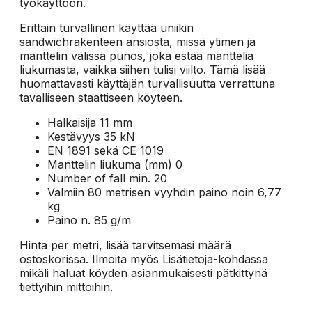
työkäyttöön.
Erittäin turvallinen käyttää uniikin
sandwichrakenteen ansiosta, missä ytimen ja
manttelin välissä punos, joka estää manttelia
liukumasta, vaikka siihen tulisi viilto. Tämä lisää
huomattavasti käyttäjän turvallisuutta verrattuna
tavalliseen staattiseen köyteen.
Halkaisija 11 mm
Kestävyys 35 kN
EN 1891 sekä CE 1019
Manttelin liukuma (mm) 0
Number of fall min. 20
Valmiin 80 metrisen vyyhdin paino noin 6,77
kg
Paino n. 85 g/m
Hinta per metri, lisää tarvitsemasi määrä
ostoskorissa. Ilmoita myös Lisätietoja-kohdassa
mikäli haluat köyden asianmukaisesti pätkittynä
tiettyihin mittoihin.