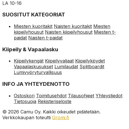
LA 10-16
SUOSITUT KATEGORIAT
Miesten kuoritakit
Naisten kuoritakit
Miesten
kiipeilyhousut
Naisten kiipeilyhousut
Miesten t-
paidat
Naisten t-paidat
Kiipeily & Vapaalasku
Kiipeilykengät
Kiipeilyvaljaat
Kiipeilyköydet
Vapaalaskusukset
Lumilaudat
Splitboardit
Lumivyöryturvallisuus
INFO JA YHTEYDENOTTO
Ostoskori
Toimitusehdot
Tilausohjeet
Yhteystiedot
Tietosuoja
Rekisteriseloste
© 2026 Camu Oy. Kaikki oikeudet pidätetään.
Verkkokaupan toteutti
Gromi.fi