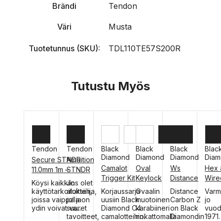
Brändi
Tendon
Väri
Musta
Tuotetunnus (SKU):
TDL110TE57S200R
Tutustu Myös
Tendon
Tendon
Black
Black
Black
Blac
Diamond
Diamond
Diamond
Dia
Secure STNDR
Ambition
100cm
10
Camalot
Oval
Ws
Hex 
11.0mm 1m –
STNDR
Trigger Kit
Keylock
Distance
Wire
Staattinen köysi
9.8mm
Tällä
Tällä
Köysi kaikkiin
Jos olet
105cm
C4 –
Carabiner –
Carbon Z
heksa
80m –
tuotteella
tuotteella
Tällä
Tällä
Tällä
Tällä
käyttötarkoituksiin,
aloittelija,
Korjaussarja
Ovaalin
Distance
Varm
Kalliokiipeilyt
sulkurengas
Poles –
vaijer
on
on
Sinkkukö
tuotteella
tuotteella
tuotteella
tuott
joissa vaippa ja
jolla on
uusiin Black
muotoinen
Carbon Z
jo
110cm
useampi
useampi
on
arvikkeet
on
on
vaellus- ja
on
ydin voivat va...
suuret
Diamond C4
karabiineri
on Black
vuod
ysi
muunnelma.
muunnelma.
useampi
useampi
useampi
usea
tavoitteet,
camalotteihin.
nokattomalla
Diamondin
1971.
juoksussa
115cm