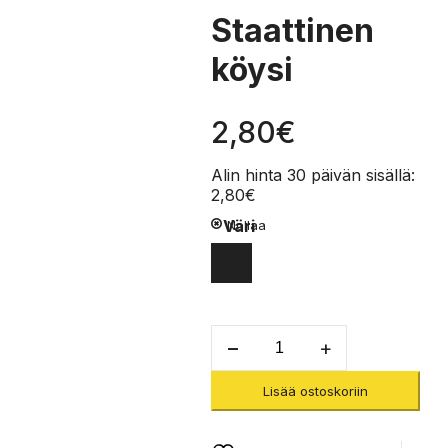
Staattinen
köysi
2,80
€
Alin hinta 30 päivän sisällä:
2,80
€
Väri
Nollaa
Secure
STNDR
11.0mm
Lisää ostoskoriin
1m
-
Staattinen