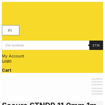
FI
Products
ETSI
search
My Account
Login
Cart
Skip
to
content