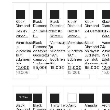
Black
Black
Black
Black
Black
Blac
Diamond
Diamond
Diamond
Diamond
Diamond
Dia
7
0
11
4
0.1
1
Hex #7
Z4 Camalot
Hex #11
Hex #4
Z4 Camalot .1
Hex 
Wired –
0 –
Wired –
Wired –
–
Wire
heksakiila
Kalliovarmist
heksakiila
heksakiila
Kalliovarmist
heksa
Tällä
Tällä
Tällä
Tällä
Tällä
Tällä
Varmistusta
Black
Varmistusta
Varmistusta
Black
Varm
vaijerilla
us
vaijerilla
vaijerilla
us
vaijer
tuotteella
tuotteella
tuotteella
tuotteella
tuotteella
tuott
jo
Diamond Z4
jo
jo
Diamond Z4
jo
on
on
on
on
on
on
vuodesta
on täysin
vuodesta
vuodesta
on täysin
vuod
useampi
useampi
useampi
useampi
useampi
usea
1971.
uudistettu
1971.
1971.
uudistettu
1971.
muunnelma.
muunnelma.
muunnelma.
muunnelma.
muunnelma.
muun
Edullinen
camalot.
Edullinen
Edullinen
camalot.
Edul
Voit
Voit
Voit
Voit
Voit
Voit
lisä
Vanhemmista
lisä
lisä
Vanhemmista
lisä
12,00
€
95,00
€
19,00
€
12,00
€
95,00
€
12,
tehdä
tehdä
tehdä
tehdä
tehdä
tehd
Camalotin
malleist...
Camalotin
Camalotin
malleist...
Cama
valinnat
valinnat
valinnat
valinnat
valinnat
valin
rinnalle.
rinnalle.
rinnalle.
rinna
16,00
€
15,00
€
15,
tuotteen
tuotteen
tuotteen
tuotteen
tuotteen
tuot
Mo...
Mo...
Mo...
Mo...
sivulla.
sivulla.
sivulla.
sivulla.
sivulla.
sivull
57-125cm
Black
Black
Thirty Two
Camu
Armada
Arc'
Diamond
Diamond