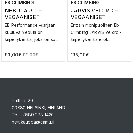
EB CLIMBING
EB CLIMBING
NEBULA 3.0 –
JARVIS VELCRO –
VEGAANISET
VEGAANISET
KIIPEILYKENGÄT
KIIPEILYKENGÄT
EB Performance -sarjaan
Erittäin monipuolinen Eb
kuuluva Nebula on
Climbing JARVIS Velcro -
kiipeilykenkä, joka on su...
kiipeilykenkä erot...
89,00
€
135,00
€
119,00
€
Pulttitie 20
00880 HELSINKI, FINLAND
Tel. +3589 278 1420
nettikauppa@camu.fi