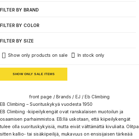
FILTER BY BRAND
Eb Climbing
FILTER BY COLOR
Red
Blue
FILTER BY SIZE
White
Green
37
37.5
Show only products on sale
In stock only
38
38.5
SHOW ONLY SALE ITEMS
39
39.5
40
40.5
front page
/
Brands
/
EJ
/
Eb Climbing
41
41.5
EB Climbing – Suorituskykyä vuodesta 1950
42
42.5
EB Climbing -kiipeilykengät ovat ranskalaisen muotoilun ja
osaamisen parhaimmistoa. EB:llä uskotaan, että kiipeilykengät
43
43.5
tulee olla suorituskykyisiä, mutta eivät välttämättä kivuliaita. Olitpa
44
44.5
sitten kallio- tai sisäkiipeilijä, mukavuus on ensisijaisen tärkeää