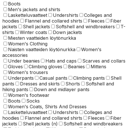
Boots
Men's jackets and shirts
Lasketteluvaatteet
Undershirts
Colleges and
hoodies
Flannel and collared shirts
Fleeces
Fiber
jackets
Shell jackets
Softshell and windbreakers
T-
shirts
Winter coats
Down jackets
Miesten vaatteiden löytönurkka
Women's Clothing
Naisten vaatteiden löytönurkka
Women's
accessories
Under beanies
Hats and caps
Scarves and collars
Gloves
Climbing gloves
Beanies
Mittens
Women's trousers
Underpants
Casual pants
Climbing pants
Shell
pants
Dresses and skirts
Shorts
Softshell and
hiking pants
Down and midlayer pants
Women's footwear
Boots
Socks
Women's Coats, Shirts And Dresses
Lasketteluvaatteet
Undershirts
Colleges and
hoodies
Flannel and collared shirts
Fleeces
Fiber
jackets
Shell jackets (n)
Softshell and windbreakers