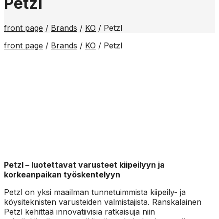
Petzl
front page
/
Brands
/
KO
/
Petzl
front page
/
Brands
/
KO
/
Petzl
Petzl – luotettavat varusteet kiipeilyyn ja
korkeanpaikan työskentelyyn
Petzl on yksi maailman tunnetuimmista kiipeily- ja
köysiteknisten varusteiden valmistajista. Ranskalainen
Petzl kehittää innovatiivisia ratkaisuja niin