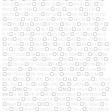
30x32
30x34
31
31-32
31.5
31x32
32
32-
Short
32-Stall
320cm
32L
32x30
32x32
32x34
33
33-34
33x32
34
34-36
34-Short
34-Tall
34.5
34x30
34x32
34x34
35
35-
36
35.5
36
36.5
36x30
36x32
36x34
37
37-39
37.5
38
38.5
39
39.5
39.5-38.5
4
4-5
4.5
40
40-42
40.5
41
41.5
42
42.5
43
43-45
43.5
44
44.5
45
45-47
45.5
45 cm
46
46.5
47
47.5
48
49
4T
5
5-6
5.5
50
50cm
50m
53
53 cm
55
55 cm
57-125cm
58
58 cm
6
6-Stall
6.5
60
60
cm
62-140cm
65
65 cm
66
66 cm
7
7.5
70
70 cm
71-140cm
74
75 cm
8
8-St
8.5
80cm
85
85-125cm
9
9.5
90
90 cm
95
95-110cm
95-145cm
97
97mm
A
COM
XXXL
XXL
XL-XXL
XL-Tall
XL
L-Long
L-Short
L-Tall
L-XL
Left
L-XXL
L
LeftZip
LONG
LT
LZ
ML
M-Long
XS-S
M
M-Short
M-Tall
Sm
S-ML
XS-M
MT
MW159cm
MW162cm
NARROW
NC
NCWIDE
NM
OS
REG
Regular
Right
RightZip
S
S-LONG
SML
S-Short
S-
Tall
S2
Short
SMALL
SRT
TALL
EXCHANGE