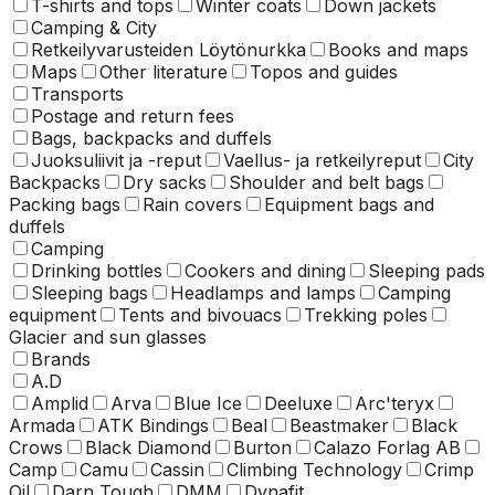
T-shirts and tops
Winter coats
Down jackets
Camping & City
Retkeilyvarusteiden Löytönurkka
Books and maps
Maps
Other literature
Topos and guides
Transports
Postage and return fees
Bags, backpacks and duffels
Juoksuliivit ja -reput
Vaellus- ja retkeilyreput
City
Backpacks
Dry sacks
Shoulder and belt bags
Packing bags
Rain covers
Equipment bags and
duffels
Camping
Drinking bottles
Cookers and dining
Sleeping pads
Sleeping bags
Headlamps and lamps
Camping
equipment
Tents and bivouacs
Trekking poles
Glacier and sun glasses
Brands
A.D
Amplid
Arva
Blue Ice
Deeluxe
Arc'teryx
Armada
ATK Bindings
Beal
Beastmaker
Black
Crows
Black Diamond
Burton
Calazo Forlag AB
Camp
Camu
Cassin
Climbing Technology
Crimp
Oil
Darn Tough
DMM
Dynafit