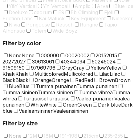
Y&Y Vertical
YY Vertical
Amplid
Arva
Blue Ice
Deeluxe
deorum
E9
Eb Climbing
Fjell
Friction Labs
Kai Maluck
Key Equipment
Nidecker
Nivia
Pongoose
Reusch
Rungne
Tapio
Alhonsuo
Totem
Wide Boyz
Filter by color
None
None
000
000
0002
0002
2015
2015
2027
2027
3061
3061
4034
4034
5024
5024
9150
9150
9796
9796
Gray
Gray
Yellow
Yellow
Khaki
Khaki
Multicolored
Multicolored
Lilac
Lilac
Black
Black
Orange
Orange
Red
Red
Brown
Brown
Blue
Blue
Tumma punainen
Tumma punainen
Tumma sininen
Tumma sininen
Tumma vihreä
Tumma
vihreä
Turquoise
Turquoise
Vaalea punainen
Vaalea
punainen
White
White
Green
Green
Dark blue
Dark
blue
Vaaleansininen
Vaaleansininen
Filter by size
None
12M
18M
191-198
215cm
235-255