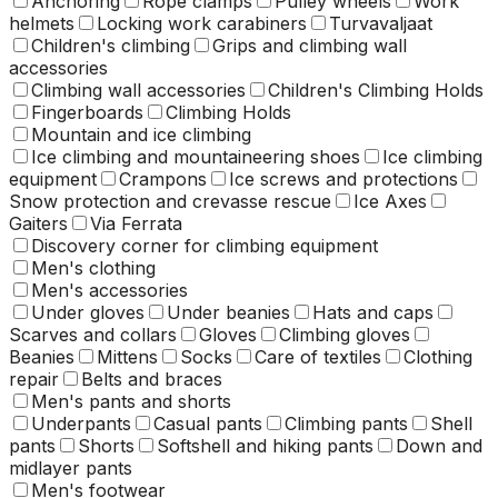
Anchoring
Rope clamps
Pulley wheels
Work
helmets
Locking work carabiners
Turvavaljaat
Children's climbing
Grips and climbing wall
accessories
Climbing wall accessories
Children's Climbing Holds
Fingerboards
Climbing Holds
Mountain and ice climbing
Ice climbing and mountaineering shoes
Ice climbing
equipment
Crampons
Ice screws and protections
Snow protection and crevasse rescue
Ice Axes
Gaiters
Via Ferrata
Discovery corner for climbing equipment
Men's clothing
Men's accessories
Under gloves
Under beanies
Hats and caps
Scarves and collars
Gloves
Climbing gloves
Beanies
Mittens
Socks
Care of textiles
Clothing
repair
Belts and braces
Men's pants and shorts
Underpants
Casual pants
Climbing pants
Shell
pants
Shorts
Softshell and hiking pants
Down and
midlayer pants
Men's footwear