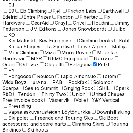
EJ
E9
Eb Climbing
Fjell
Friction Labs
Earthwell
Edelrid
Entre Prizes
Faction
Fibertec
Fix
Hardware
GearAid
Grayl
Grivel
Houdini
Jimmy
Petterson
JM Editions
Jones Snowboards
Julbo
KO
Kai Maluck
Key Equipment
Climbing books
Kohl
Korua Shapes
La Sportiva
Lowe Alpine
Maloja
Max Climbing
Mizu
Mons Royale
Mountain
Hardwear
MSR
NEMO Equipment
Norrøna
Ocun
Ortovox
Otepultti
Patagonia
Petzl
PY
Pongoose
Reusch
Tapio Alhonsuo
Totem
Wide Boyz
prAna
RAB
Rockfax
Solomon
Scarpa
Sea to Summit
Singing Rock
SKIL
Spark
R&D
Tendon
Thirty Two
Union
United Shapes
Free invoice book
Västervik
Voile
Y&Y Vertical
Freeriding
Vapaalaskuvarusteiden Löytönurkka
Downhill skiing
Ski poles
Freeride and Touring Skis
Ski Boot
accessories and spare parts
Climbing Skins
Touring
Bindings
Ski boots