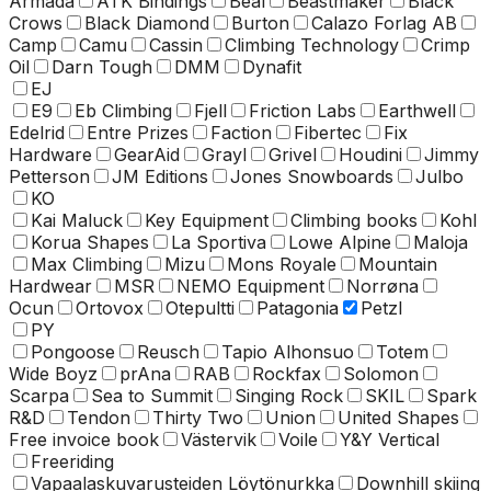
Armada
ATK Bindings
Beal
Beastmaker
Black
Crows
Black Diamond
Burton
Calazo Forlag AB
Camp
Camu
Cassin
Climbing Technology
Crimp
Oil
Darn Tough
DMM
Dynafit
EJ
E9
Eb Climbing
Fjell
Friction Labs
Earthwell
Edelrid
Entre Prizes
Faction
Fibertec
Fix
Hardware
GearAid
Grayl
Grivel
Houdini
Jimmy
Petterson
JM Editions
Jones Snowboards
Julbo
KO
Kai Maluck
Key Equipment
Climbing books
Kohl
Korua Shapes
La Sportiva
Lowe Alpine
Maloja
Max Climbing
Mizu
Mons Royale
Mountain
Hardwear
MSR
NEMO Equipment
Norrøna
Ocun
Ortovox
Otepultti
Patagonia
Petzl
PY
Pongoose
Reusch
Tapio Alhonsuo
Totem
Wide Boyz
prAna
RAB
Rockfax
Solomon
Scarpa
Sea to Summit
Singing Rock
SKIL
Spark
R&D
Tendon
Thirty Two
Union
United Shapes
Free invoice book
Västervik
Voile
Y&Y Vertical
Freeriding
Vapaalaskuvarusteiden Löytönurkka
Downhill skiing