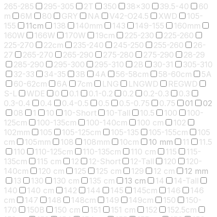
265-285
295-305
2T
350
38x30
39.5-40
60
m
6M
80
GRY
NA
V42-O24.5
XWD
105-
155
11cm
138
140mm
143
149-155
160mm
160W
166W
170W
19cm
225-230
225-260
225-270
22cm
235-240
245-250
255-260
26-
27
265-270
265-290
275-280
275-290
28-29
285-290
295-300
295-310
2B
30-31
305-310
32-33
34-35
3B
4A
56-58cm
58-60cm
5A
60-62cm
6A
7cm
LNG
LNGWD
REGWD
S-L
WDE
0
0.1
0.1-0.2
0.2
0.2-0.3
0.3
0.3-0.4
0.4
0.4-0.5
0.5
0.5-0.75
0.75
01
02
08
1
10
10-Short
10-Tall
10.5
100
100-
125cm
100-135cm
100-140cm
100 cm
102
102mm
105
105-125cm
105-135
105-155cm
105
cm
105mm
108
108mm
10cm
10 mm
11
11.5
110
110-125cm
110-135cm
110 cm
115
115-
135cm
115 cm
12
12-Short
12-Tall
120
120-
140cm
120 cm
125
125 cm
129
12 cm
12 mm
13
130
130 cm
135 cm
13 cm
14
14-Tall
140
140 cm
142
144
145
145cm
146
146
cm
147
148
148cm
149
149cm
150
150-
170
150B
150 cm
151
151 cm
152
152.5cm