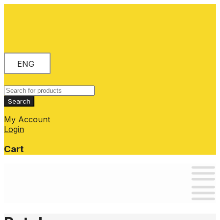
ENG
Products
search
Search
My Account
Login
Cart
Skip
to
content