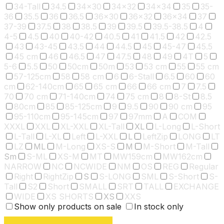
34-Tall
34.5
34x30
34x32
34x34
35
35-
36
35.5
36
36.5
36x30
36x32
36x34
37
37-39
37.5
38
38.5
39
39.5
39.5-38.5
4
4-5
4.5
40
40-42
40.5
41
41.5
42
42.5
43
43-45
43.5
44
44.5
45
45-47
45.5
45 cm
46
46.5
47
47.5
48
49
4T
5
5-6
5.5
50
50cm
50m
53
53 cm
55
55 cm
57-125cm
58
58 cm
6
6-Stall
6.5
60
60
cm
62-140cm
65
65 cm
66
66 cm
7
7.5
70
70 cm
71-140cm
74
75 cm
8
8-St
8.5
80cm
85
85-125cm
9
9.5
90
90 cm
95
95-110cm
95-145cm
97
97mm
A
COM
XXXL
XXL
XL-XXL
XL-Tall
XL
L-Long
L-Short
L-Tall
L-XL
Left
L-XXL
L
LeftZip
LONG
LT
LZ
ML
M-Long
XS-S
M
M-Short
M-Tall
Sm
S-ML
XS-M
MT
MW159cm
MW162cm
NARROW
NC
NCWIDE
NM
OS
REG
Regular
Right
RightZip
S
S-LONG
SML
S-Short
S-
Tall
S2
Short
SMALL
SRT
TALL
EXCHANGE
WIDE
XS SHORTS
XS
XXS
Show only products on sale
In stock only