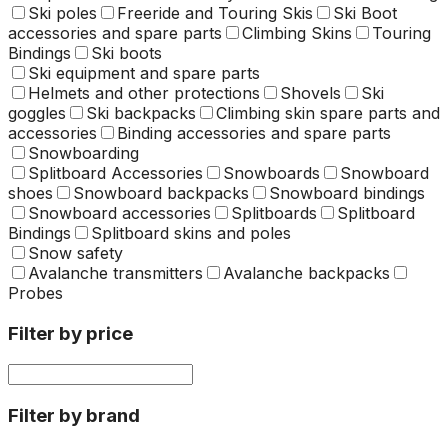
Ski poles
Freeride and Touring Skis
Ski Boot
accessories and spare parts
Climbing Skins
Touring
Bindings
Ski boots
Ski equipment and spare parts
Helmets and other protections
Shovels
Ski
goggles
Ski backpacks
Climbing skin spare parts and
accessories
Binding accessories and spare parts
Snowboarding
Splitboard Accessories
Snowboards
Snowboard
shoes
Snowboard backpacks
Snowboard bindings
Snowboard accessories
Splitboards
Splitboard
Bindings
Splitboard skins and poles
Snow safety
Avalanche transmitters
Avalanche backpacks
Probes
Filter by price
Filter by brand