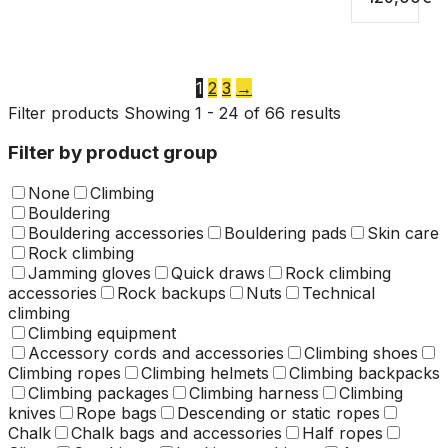
Pora
may
kiinnitettynä
the
the
the
haan
be
on...
product
product
product
lehti
chosen
page
page
page
on
the
1
2
3
→
product
Filter products
Showing 1 - 24 of 66 results
page
Filter by product group
None
Climbing
Bouldering
Bouldering accessories
Bouldering pads
Skin care
Rock climbing
Jamming gloves
Quick draws
Rock climbing
accessories
Rock backups
Nuts
Technical
climbing
Climbing equipment
Accessory cords and accessories
Climbing shoes
Climbing ropes
Climbing helmets
Climbing backpacks
Climbing packages
Climbing harness
Climbing
knives
Rope bags
Descending or static ropes
Chalk
Chalk bags and accessories
Half ropes