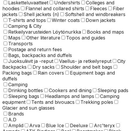
Lasketteluvaatteet
Undershirts
Colleges and
hoodies
Flannel and collared shirts
Fleeces
Fiber
jackets
Shell jackets (n)
Softshell and windbreakers
T-shirts and tops
Winter coats
Down jackets
Camping & City
Retkeilyvarusteiden Löytönurkka
Books and maps
Maps
Other literature
Topos and guides
Transports
Postage and return fees
Bags, backpacks and duffels
Juoksuliivit ja -reput
Vaellus- ja retkeilyreput
City
Backpacks
Dry sacks
Shoulder and belt bags
Packing bags
Rain covers
Equipment bags and
duffels
Camping
Drinking bottles
Cookers and dining
Sleeping pads
Sleeping bags
Headlamps and lamps
Camping
equipment
Tents and bivouacs
Trekking poles
Glacier and sun glasses
Brands
A.D
Amplid
Arva
Blue Ice
Deeluxe
Arc'teryx