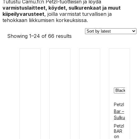
Tutustu Camu.fi:n Petzl-tuotteisiin ja löydä
varmistuslaitteet, köydet, sulkurenkaat ja muut
kiipeilyvarusteet
, joilla varmistat turvallisen ja
tehokkaan liikkumisen korkeuksissa.
Sorted
Showing 1–24 of 66 results
by
latest
Petzl
Bar –
Sulku
renk
This
Petzl
aan
product
BAR
has
lukitsi
on