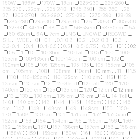
160W
166W
170W
19cm
225-230
225-260
225-270
22cm
235-240
245-250
255-260
26-
27
265-270
265-290
275-280
275-290
28-29
285-290
295-300
295-310
2B
30-31
305-310
32-33
34-35
3B
4A
56-58cm
58-60cm
5A
60-62cm
6A
7cm
LNG
LNGWD
REGWD
S-L
WDE
0
0.1
0.1-0.2
0.2
0.2-0.3
0.3
0.3-0.4
0.4
0.4-0.5
0.5
0.5-0.75
0.75
01
02
08
1
10
10-Short
10-Tall
10.5
100
100-
125cm
100-135cm
100-140cm
100 cm
102
102mm
105
105-125cm
105-135
105-155cm
105
cm
105mm
108
108mm
10cm
10 mm
11
11.5
110
110-125cm
110-135cm
110 cm
115
115-
135cm
115 cm
12
12-Short
12-Tall
120
120-
140cm
120 cm
125
125 cm
129
12 cm
12 mm
13
130
130 cm
135 cm
13 cm
14
14-Tall
140
140 cm
142
144
145
145cm
146
146
cm
147
148
148cm
149
149cm
150
150-
170
150B
150 cm
151
151 cm
152
152.5cm
152cm
153
154
154cm
155
155cm
156
156-
162
156cm
157
157-168cm
157cm
158
158 cm
158W
159
159cm
159W
16
160
160cm