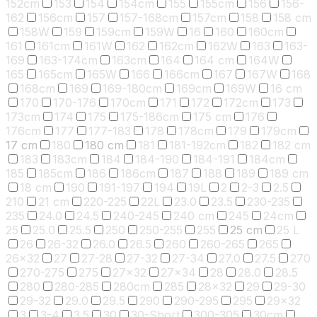
152cm
153
154
154cm
155
155cm
156
156-
162
156cm
157
157-168cm
157cm
158
158 cm
158W
159
159cm
159W
16
160
160cm
161
161cm
161W
162
162cm
162W
163
163-
169
163-174cm
163cm
164
164 cm
164W
165
165cm
165W
166
166cm
167
167W
168
168cm
169
169-180cm
169cm
169W
16 cm
170
170-176
170cm
171
172
172cm
173
173cm
174
175
175-186cm
175 cm
176
176cm
177
177-183
178
178cm
179
179cm
17 cm
180
180 cm
181
181-192cm
182
182 cm
183
183cm
184
184-190
184-191
184cm
185
185cm
186
186cm
187
188
189
189 cm
18 cm
190
191-197
194
19L
2
2-3
2.5
210
21 cm
220-225
22L
23.0
23.5
230-235
235
24.0
24.5
240-245
240 cm
245
24cm
25
25.0
25.5
250
250-255
255
25 cm
25 L
26
26-32
26.0
26.5
260
260-265
265
26x32
27
27-28
27-32
27-34
27.0
27.5
270
270-275
275
27x32
27x34
28
28.0
28.5
280
280-285
280cm
285
28x32
29
29-30
29-32
29.0
29.5
290
290-295
295
29x32
3
3-4
3.5
30
30-Short
300-305
30cm