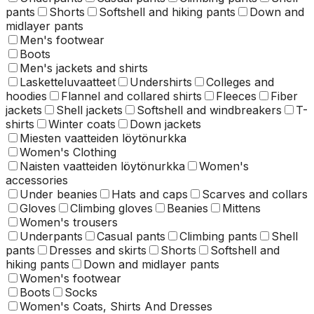
pants
Shorts
Softshell and hiking pants
Down and
midlayer pants
Men's footwear
Boots
Men's jackets and shirts
Lasketteluvaatteet
Undershirts
Colleges and
hoodies
Flannel and collared shirts
Fleeces
Fiber
jackets
Shell jackets
Softshell and windbreakers
T-
shirts
Winter coats
Down jackets
Miesten vaatteiden löytönurkka
Women's Clothing
Naisten vaatteiden löytönurkka
Women's
accessories
Under beanies
Hats and caps
Scarves and collars
Gloves
Climbing gloves
Beanies
Mittens
Women's trousers
Underpants
Casual pants
Climbing pants
Shell
pants
Dresses and skirts
Shorts
Softshell and
hiking pants
Down and midlayer pants
Women's footwear
Boots
Socks
Women's Coats, Shirts And Dresses