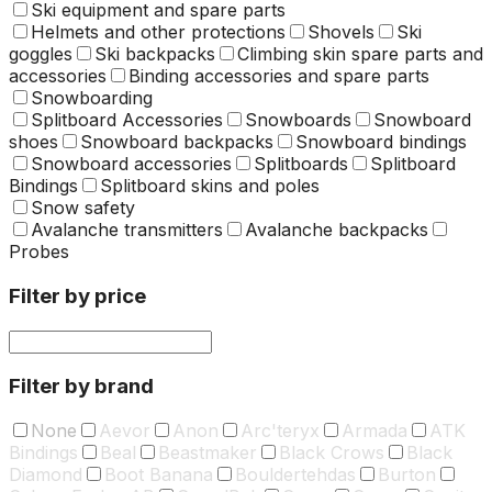
Ski equipment and spare parts
Helmets and other protections
Shovels
Ski
goggles
Ski backpacks
Climbing skin spare parts and
accessories
Binding accessories and spare parts
Snowboarding
Splitboard Accessories
Snowboards
Snowboard
shoes
Snowboard backpacks
Snowboard bindings
Snowboard accessories
Splitboards
Splitboard
Bindings
Splitboard skins and poles
Snow safety
Avalanche transmitters
Avalanche backpacks
Probes
Filter by price
Filter by brand
None
Aevor
Anon
Arc'teryx
Armada
ATK
Bindings
Beal
Beastmaker
Black Crows
Black
Diamond
Boot Banana
Bouldertehdas
Burton