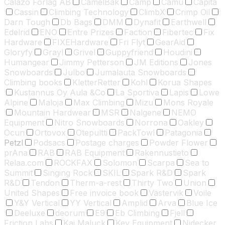
Calazo Forlag AB
CamelBak
Camp
Camu
Capita
Cassin
Climbing Technology
ClimbX
Crimp Oil
Darn Tough
Db Bags
DMM
Dynafit
Earthwell
Edelrid
ENO
Entre Prizes
Faction
Fibertec
Fix
Hardware
FIXEHardware
Fri Flyt
GearAid
Gloryfy
Grayl
Grivel
Guppyfriend
Houdini
Humangear
Jimmy Petterson
JM Editions
Jones
Snowboards
Julbo
Jumalauta Snowboards
Climbing books
KletterRetter
Kohl
Korua Shapes
Kustannus Oy Aula &Co
La Sportiva
Lapis
Lowe
Alpine
Maloja
Max Climbing
Mizu
Mons Royale
Mountain Hardwear
MSR
Nalgene
NEMO
Equipment
Nitro Snowboards
Norrona
Oakley
Ocun
Ortovox
Otepultti
PackTowl
Patagonia
Petzl
Podsacs
Postage charges
Powder Flower
prAna
RAB
RAB Equipment
Rakennustieto
Relaa.com
ROCKFAX
Solomon
Scarpa
Sea to
Summit
Singing Rock
SKIL
Spark R&D
Spark
R&D
Tendon
Therm-a-rest
Thirty Two
Union
United Shapes
Free invoice book
Västervik
Voile
Y&Y Vertical
YY Vertical
Amplid
Arva
Blue Ice
Deeluxe
deorum
E9
Eb Climbing
Fjell
Friction Labs
Kai Maluck
Key Equipment
Nidecker