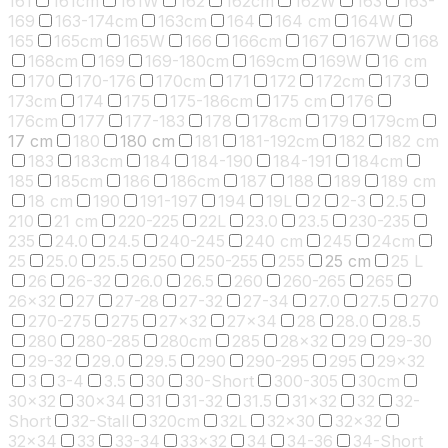
161
161cm
161W
162
162cm
162W
163
163-
169
163-174cm
163cm
164
164 cm
164W
165
165cm
165W
166
166cm
167
167W
168
168cm
169
169-180cm
169cm
169W
16 cm
170
170-176
170cm
171
172
172cm
173
173cm
174
175
175-186cm
175 cm
176
176cm
177
177-183
178
178cm
179
179cm
17 cm
180
180 cm
181
181-192cm
182
182 cm
183
183cm
184
184-190
184-191
184cm
185
185cm
186
186cm
187
188
189
189 cm
18 cm
190
191-197
194
19L
2
2-3
2.5
210
21 cm
220-225
22L
23.0
23.5
230-235
235
24.0
24.5
240-245
240 cm
245
24cm
25
25.0
25.5
250
250-255
255
25 cm
25 L
26
26-32
26.0
26.5
260
260-265
265
26x32
27
27-28
27-32
27-34
27.0
27.5
270
270-275
275
27x32
27x34
28
28.0
28.5
280
280-285
280cm
285
28x32
29
29-30
29-32
29.0
29.5
290
290-295
295
29x32
3
3-4
3.5
30
30-Short
300-305
30cm
30x32
30x34
31
31-32
31.5
31x32
32
32-
Short
32-Stall
320cm
32L
32x30
32x32
32x34
33
33-34
33x32
34
34-36
34-Short