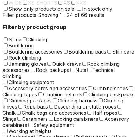
WIDE
XS SHORTS
XS
XXS
Show only products on sale
In stock only
Filter products
Showing 1 - 24 of 66 results
Filter by product group
None
Climbing
Bouldering
Bouldering accessories
Bouldering pads
Skin care
Rock climbing
Jamming gloves
Quick draws
Rock climbing
accessories
Rock backups
Nuts
Technical
climbing
Climbing equipment
Accessory cords and accessories
Climbing shoes
Climbing ropes
Climbing helmets
Climbing backpacks
Climbing packages
Climbing harness
Climbing
knives
Rope bags
Descending or static ropes
Chalk
Chalk bags and accessories
Half ropes
Slings
Carabiners
Locking carabiners
Accessory
carabiners
Safety equipment
Working at heights