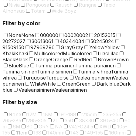
Nivia
Pongoose
Reusch
Rungne
Tapio
Alhonsuo
Totem
Wide Boyz
Filter by color
None
None
000
000
0002
0002
2015
2015
2027
2027
3061
3061
4034
4034
5024
5024
9150
9150
9796
9796
Gray
Gray
Yellow
Yellow
Khaki
Khaki
Multicolored
Multicolored
Lilac
Lilac
Black
Black
Orange
Orange
Red
Red
Brown
Brown
Blue
Blue
Tumma punainen
Tumma punainen
Tumma sininen
Tumma sininen
Tumma vihreä
Tumma
vihreä
Turquoise
Turquoise
Vaalea punainen
Vaalea
punainen
White
White
Green
Green
Dark blue
Dark
blue
Vaaleansininen
Vaaleansininen
Filter by size
None
12M
18M
191-198
215cm
235-255
265-285
295-305
2T
350
38x30
39.5-40
60
m
6M
80
GRY
NA
V42-O24.5
XWD
105-
155
11cm
138
140mm
143
149-155
160mm