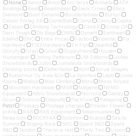
None
Aevor
Anon
Arc'teryx
Armada
ATK
Bindings
Beal
Beastmaker
Black Crows
Black
Diamond
Boot Banana
Bouldertehdas
Burton
Calazo Forlag AB
CamelBak
Camp
Camu
Capita
Cassin
Climbing Technology
ClimbX
Crimp Oil
Darn Tough
Db Bags
DMM
Dynafit
Earthwell
Edelrid
ENO
Entre Prizes
Faction
Fibertec
Fix
Hardware
FIXEHardware
Fri Flyt
GearAid
Gloryfy
Grayl
Grivel
Guppyfriend
Houdini
Humangear
Jimmy Petterson
JM Editions
Jones
Snowboards
Julbo
Jumalauta Snowboards
Climbing books
KletterRetter
Kohl
Korua Shapes
Kustannus Oy Aula &Co
La Sportiva
Lapis
Lowe
Alpine
Maloja
Max Climbing
Mizu
Mons Royale
Mountain Hardwear
MSR
Nalgene
NEMO
Equipment
Nitro Snowboards
Norrona
Oakley
Ocun
Ortovox
Otepultti
PackTowl
Patagonia
Petzl
Podsacs
Postage charges
Powder Flower
prAna
RAB
RAB Equipment
Rakennustieto
Relaa.com
ROCKFAX
Solomon
Scarpa
Sea to
Summit
Singing Rock
SKIL
Spark R&D
Spark
R&D
Tendon
Therm-a-rest
Thirty Two
Union
United Shapes
Free invoice book
Västervik
Voile