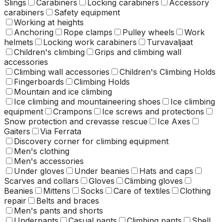
Slings
Carabiners
Locking carabiners
Accessory
carabiners
Safety equipment
Working at heights
Anchoring
Rope clamps
Pulley wheels
Work
helmets
Locking work carabiners
Turvavaljaat
Children's climbing
Grips and climbing wall
accessories
Climbing wall accessories
Children's Climbing Holds
Fingerboards
Climbing Holds
Mountain and ice climbing
Ice climbing and mountaineering shoes
Ice climbing
equipment
Crampons
Ice screws and protections
Snow protection and crevasse rescue
Ice Axes
Gaiters
Via Ferrata
Discovery corner for climbing equipment
Men's clothing
Men's accessories
Under gloves
Under beanies
Hats and caps
Scarves and collars
Gloves
Climbing gloves
Beanies
Mittens
Socks
Care of textiles
Clothing
repair
Belts and braces
Men's pants and shorts
Underpants
Casual pants
Climbing pants
Shell