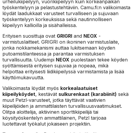
urheilukiipeilyyn, vuorikiipeilyyn kuin korkeanpaikan
työskentelyyn ja pelastustehtäviin. Camu.fi:n valikoimasta
löydät laadukkaat varusteet turvalliseen ja sujuvaan
työskentelyyn korkeuksissa sekä nautinnolliseen
kiipeilyyn kallioilla ja sisähalleissa.
Erityisen suosittuja ovat
GRIGRI
and
NEOX
-
varmistuslaitteet. GRIGRI on ikoninen varmistuslaite,
jonka nokkamekanismi auttaa lukitsemaan köyden
putoamistilanteessa ja parantaa varmistuksen
turvallisuutta. Uudempi
NEOX
puolestaan tekee köyden
syöttämisestä erityisen sujuvaa ja nopeaa, mikä
helpottaa erityisesti liidikiipeilyssä varmistamista ja lisää
käyttömukavuutta.
Valikoimasta löydät myös
korkealaatuiset
kiipeilyköydet
, kestävät
sulkurenkaat (karabiinit)
sekä
muut Petzl-varusteet, jotka täyttävät vaativien
kiipeilijöiden ja ammattilaisten turvallisuusvaatimukset.
Olitpa aloittelija, aktiivinen sporttikiipeilijä tai
köysityöskentelyn ammattilainen, Petzl tarjoaa
luotettavat työkalut jokaiseen projektiin.