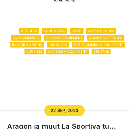
READ MORE
ARTICLES
BOULDERING
CAMU
CAMU HELSINKI
ROCK CLIMBING
CLIMBING EQUIPMENT
CLIMBING ARTICLES
INDOOR CLIMBING
PRODUCTS
SPORT CLIMBING EQUIPMENT
ALPINISM
ALPISNISM EQUIPMENT
GENERAL
22 SEP, 2023
Aragon ja muut La Sportiva tuotteet