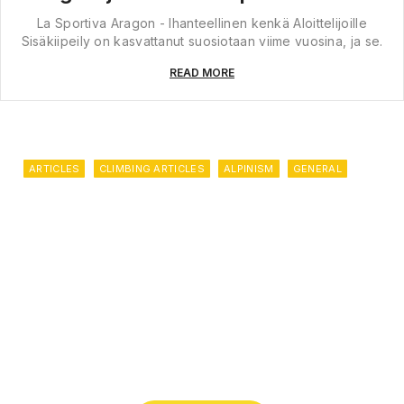
La Sportiva Aragon - Ihanteellinen kenkä Aloittelijoille
Sisäkiipeily on kasvattanut suosiotaan viime vuosina, ja se.
READ MORE
ARTICLES
CLIMBING ARTICLES
ALPINISM
GENERAL