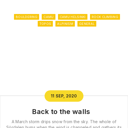
BOULDERING
CAMU
CAMU HELSINKI
ROCK CLIMBING
TOPOS
ALPINISM
GENERAL
11 SEP, 2020
Back to the walls
A March storm drips snow from the sky. The whole of
Sördalen hums when the wind is channeled and gathers its