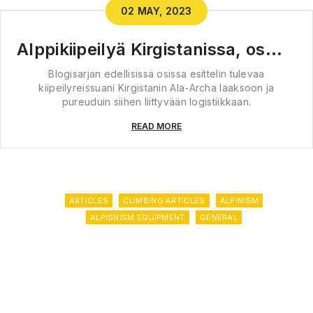
02 MAY, 2023
Alppikiipeilyä Kirgistanissa, osa 3 – K
Blogisarjan edellisissä osissa esittelin tulevaa
kiipeilyreissuani Kirgistanin Ala-Archa laaksoon ja
pureuduin siihen liittyvään logistiikkaan.
READ MORE
ARTICLES
CLIMBING ARTICLES
ALPINISM
ALPISNISM EQUIPMENT
GENERAL