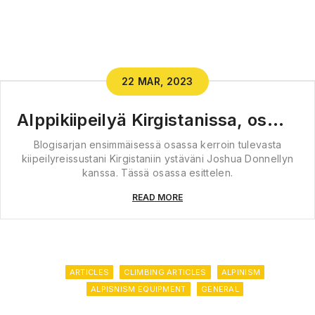
22 MAR, 2023
Alppikiipeilyä Kirgistanissa, osa 2 
Blogisarjan ensimmäisessä osassa kerroin tulevasta
kiipeilyreissustani Kirgistaniin ystäväni Joshua Donnellyn
kanssa. Tässä osassa esittelen.
READ MORE
ARTICLES
CLIMBING ARTICLES
ALPINISM
ALPISNISM EQUIPMENT
GENERAL