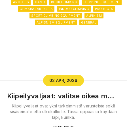
ARTICLES
CAMU
ROCK CLIMBING
CLIMBING EQUIPMENT
CLIMBING ARTICLES
INDOOR CLIMBING
PRODUCTS
SPORT CLIMBING EQUIPMENT
ALPINISM
ALPISNISM EQUIPMENT
GENERAL
02 APR, 2026
Kiipeilyvaljaat: valitse oikea malli, 
Kiipeilyvaljaat ovat yksi tärkeimmistä varusteista sekä
sisäseinälle että ulkokalliolle. Tässä oppaassa käydään
läpi, kuinka.