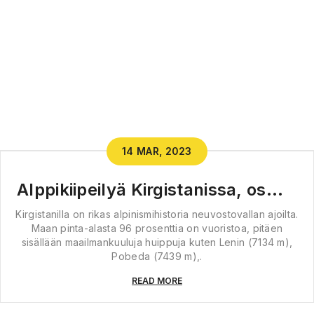
14 MAR, 2023
Alppikiipeilyä Kirgistanissa, osa 1 – K
Kirgistanilla on rikas alpinismihistoria neuvostovallan ajoilta.
Maan pinta-alasta 96 prosenttia on vuoristoa, pitäen
sisällään maailmankuuluja huippuja kuten Lenin (7134 m),
Pobeda (7439 m),.
READ MORE