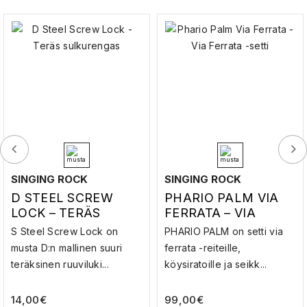
SINGING ROCK
SINGING ROCK
D STEEL SCREW
PHARIO PALM VIA
LOCK – TERÄS
FERRATA – VIA
SULKURENGAS
FERRATA -SETTI
S Steel Screw Lock on
PHARIO PALM on setti via
musta D:n mallinen suuri
ferrata -reiteille,
teräksinen ruuviluki...
köysiratoille ja seikk...
14,00
€
99,00
€