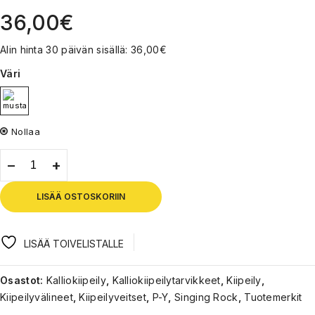
36,00
€
Alin hinta 30 päivän sisällä:
36,00
€
Väri
Nollaa
LISÄÄ OSTOSKORIIN
LISÄÄ TOIVELISTALLE
Osastot:
Kalliokiipeily
,
Kalliokiipeilytarvikkeet
,
Kiipeily
,
Kiipeilyvälineet
,
Kiipeilyveitset
,
P-Y
,
Singing Rock
,
Tuotemerkit