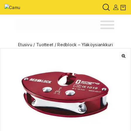
Etusivu
/
Tuotteet
/
Redblock – Yläköysiankkuri
🔍