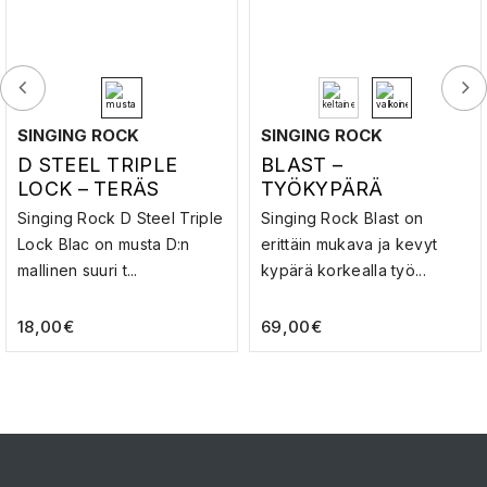
SINGING ROCK
SINGING ROCK
D STEEL TRIPLE
BLAST –
LOCK – TERÄS
TYÖKYPÄRÄ
SULKURENGAS
Singing Rock D Steel Triple
Singing Rock Blast on
Lock Blac on musta D:n
erittäin mukava ja kevyt
mallinen suuri t...
kypärä korkealla työ...
18,00
€
69,00
€